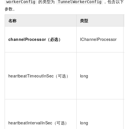
的类型为
，包含以下
workerConfig
TunnelWorkerConfig
参数。
名称
类型
channelProcessor（必选）
IChannelProcessor
heartbeatTimeoutInSec（可选）
long
heartbeatIntervalInSec（可选）
long