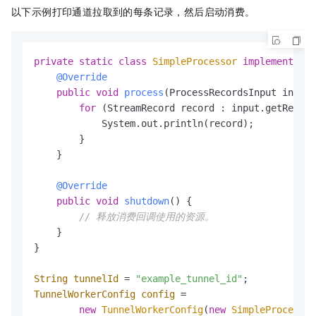
以下示例打印通道拉取到的每条记录，然后启动消费。
private
static
class
SimpleProcessor
implements
IC
@Override
public
void
process
(ProcessRecordsInput input)
for
 (StreamRecord record : input.getRecord
            System.out.println(record);

        }

    }

@Override
public
void
shutdown
()
 {

// 释放消费回调使用的资源。
    }

}

String
tunnelId
=
"example_tunnel_id"
TunnelWorkerConfig
config
=
new
TunnelWorkerConfig
(
new
SimpleProcessor