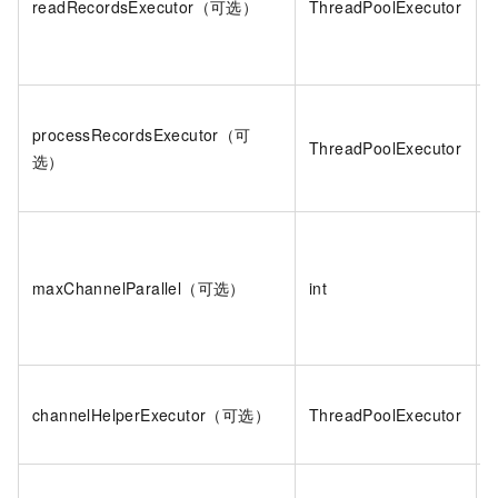
readRecordsExecutor（可选）
ThreadPoolExecutor
processRecordsExecutor（可
ThreadPoolExecutor
选）
maxChannelParallel（可选）
int
channelHelperExecutor（可选）
ThreadPoolExecutor