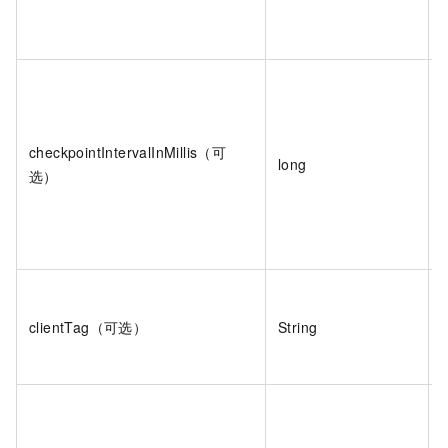
checkpointIntervalInMillis（可
long
选）
clientTag（可选）
String