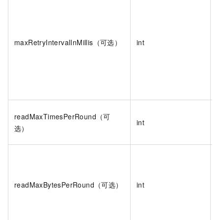
maxRetryIntervalInMillis（可选）
int
readMaxTimesPerRound（可
int
选）
readMaxBytesPerRound（可选）
int