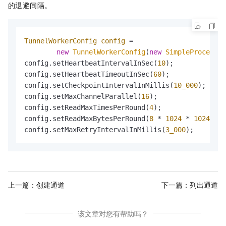
的退避间隔。
TunnelWorkerConfig
config
=
new
TunnelWorkerConfig
(
new
SimpleProcessor
config.setHeartbeatIntervalInSec(
10
);

config.setHeartbeatTimeoutInSec(
60
);

config.setCheckpointIntervalInMillis(
10_000
);

config.setMaxChannelParallel(
16
);

config.setReadMaxTimesPerRound(
4
);

config.setReadMaxBytesPerRound(
8
 * 
1024
 * 
1024
);

config.setMaxRetryIntervalInMillis(
3_000
);
上一篇：
创建通道
下一篇：
列出通道
该文章对您有帮助吗？