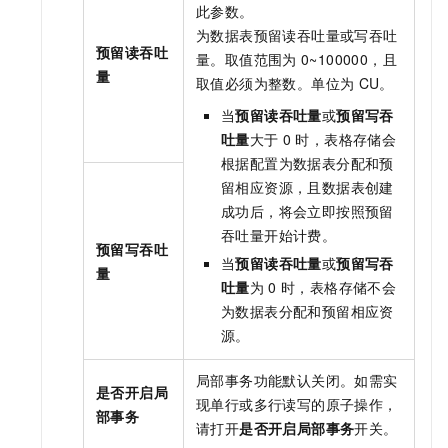
此参数。
为数据表预留读吞吐量或写吞吐
预留读吞吐
量。取值范围为
0~100000，且
量
取值必须为整数。单位为
CU。
当
预留读吞吐量
或
预留写吞
吐量
大于
0
时，
表格存储
会
根据配置为数据表分配和预
留相应资源，且数据表创建
成功后，将会立即按照预留
吞吐量开始计费。
预留写吞吐
当
预留读吞吐量
或
预留写吞
量
吐量
为
0
时，
表格存储
不会
为数据表分配和预留相应资
源。
局部事务功能默认关闭。如需实
是否开启局
现单行或多行读写的原子操作，
部事务
请打开
是否开启局部事务
开关。