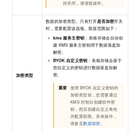
持关闭，请谨慎操作。
数据的加密类型。只有打开
是否加密
开关
时，需要配置该选项。取值范围如下：
kms
服务主密钥
：
表格存储
会自动创
建
KMS
服务主密钥用于数据落盘加
解密。
BYOK
自定义密钥
：
表格存储
会基于
您自定义的密钥进行数据落盘加解
密。
加密类型
重要
使用
BYOK
自定义密钥的
加密类型前，您需要通过
KMS
控制台创建软件密
钥，然后创建自定义角色
并配置权限。具体操作，
请参见
数据加密
。