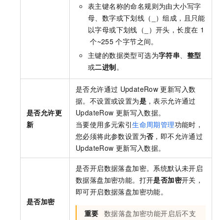
表主键名称的命名规则为由大小写字
母、数字或下划线（_）组成，且只能
以字母或下划线（_）开头，长度在
1
个~255
个字节之间。
主键的数据类型可选为
字符串
、
整型
或
二进制
。
是否允许通过
UpdateRow
更新写入数
据。不设置或设置为
是
，表示允许通过
是否允许更
UpdateRow
更新写入数据。
新
当要使用多元索引
生命周期管理
功能时，
您必须将此参数设置为
否
，即不允许通过
UpdateRow
更新写入数据。
是否开启数据落盘加密。系统默认未开启
数据落盘加密功能。打开
是否加密
开关，
即可开启数据落盘加密功能。
是否加密
重要
数据落盘加密功能开启后不支