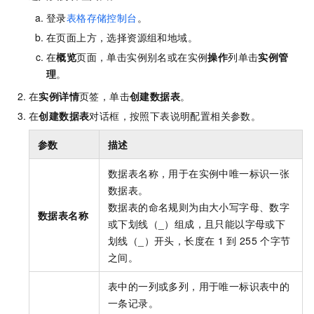
登录
表格存储控制台
。
在页面上方，选择资源组和地域。
在
概览
页面，单击实例别名或在实例
操作
列单击
实例管
理
。
在
实例详情
页签，单击
创建数据表
。
在
创建数据表
对话框，
按照下表说明配置相关参数
。
参数
描述
数据表名称，用于在实例中唯一标识一张
数据表。
数据表的命名规则为由大小写字母、数字
数据表名称
或下划线（_）组成，且只能以字母或下
划线（_）开头，长度在
1
到
255
个字节
之间。
表中的一列或多列，用于唯一标识表中的
一条记录。