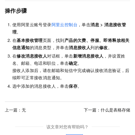
操作步骤
使用阿里云账号登录
阿里云控制台
，单击
消息
>
消息接收管
理
。
在
基本接收管理
页面，找到
产品的欠费、停服、即将释放相关
信息通知
的消息类型，并单击
消息接收人
列的
修改
。
在
修改消息接收人
对话框，单击
新增消息接收人
，并设置姓
名、邮箱、电话和职位，单击
确定
。
接收人添加后，请在邮箱和短信中完成确认接收消息验证，后
续即可正常接收消息通知。
选中添加的消息接收人，单击
保存
。
上一篇：无
下一篇：
什么是表格存储
该文章对您有帮助吗？