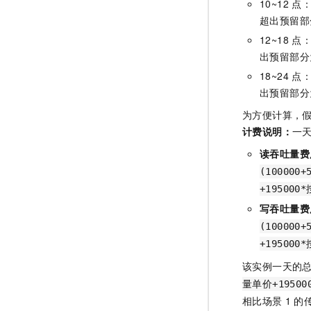
10~12
点
超出预留部
12~18
点
出预留部分
18~24
点
出预留部分
为方便计算，
计费说明：
一
读吞吐量费
(100000
+19500
写吞吐量费
(100000
+19500
该实例一天的
量单价+1950
相比场景
1
的