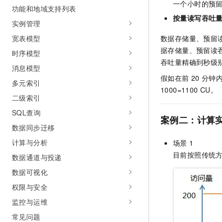
一个小时的预
10 分钟在聊天系统中增加
功能和地域支持列表
专有云
按量读写吞吐
实例管理
宽表模型
数据存储量、预留
据存储量、预留读
时序模型
吞吐量精确到秒级
消息模型
假如在前
20
分钟
多元索引
1000=1100 CU。
二级索引
SQL查询
案例二：计算
数据同步迁移
计算与分析
场景
1
目前按照传统
数据通道与投递
数据可视化
权限与安全
监控与运维
常见问题