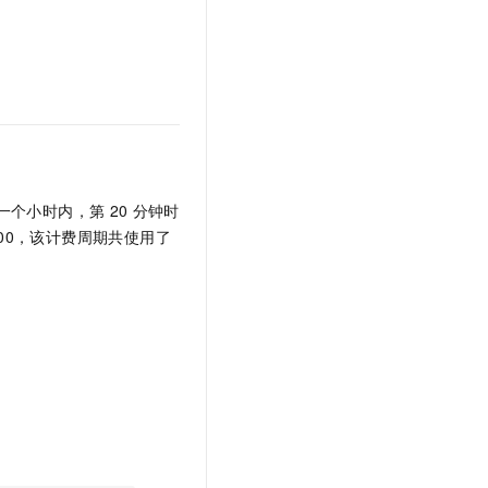
文戏情感细腻自然，动作戏激烈拳拳到肉，实现更强表演能力
支持中英文自由切换，具备更强的噪声鲁棒性
云聚AI 严选权益
SSL 证书
，一键激活高效办公新体验
精选AI产品，从模型到应用全链提效
堡垒机
AI 用量加速计划
应用
防火墙
、识别商机，让客服更高效、服务更出色。
新老同享，达量后返
千问办公
主机安全
NEW
的智能体编程平台
一站式AI生产力平台
AI 应用及服务市场
伶鹊
的一个小时内，第
20
分钟时
企业级人与Agent协作平台，接入和调度多个数字员工
智能客服平台，对话机器人、对话分析、智能外呼
、800，该计费周期共使用了
AI 应用
大模型服务平台百炼 - 全妙
大模型
应用创作平台
多模态内容创作工具，已接入 DeepSeek
自然语言处理
数据标注
机器学习
息提取
与 AI 智能体进行实时音视频通话
从文本、图片、视频中提取结构化的属性信息
构建支持视频理解的 AI 音视频实时通话应用