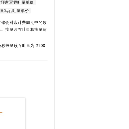
小时预留写吞吐量单价
t.diy 一步搞定创意建站
构建大模型应用的安全防护体系
通过自然语言交互简化开发流程,全栈开发支持
通过阿里云安全产品对 AI 应用进行安全防护
每万按量写吞吐量单价
存储会对该计费周期中的数
量。按量读吞吐量和按量写
。
该秒按量读吞吐量为
2100-