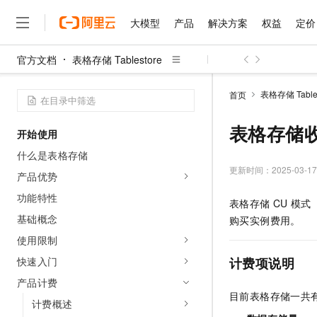
大模型
产品
解决方案
权益
定价
官方文档
表格存储 Tablestore
大模型
产品
解决方案
权益
定价
云市场
伙伴
服务
了解阿里云
精选产品
精选解决方案
普惠上云
产品定价
精选商城
成为销售伙伴
售前咨询
为什么选择阿里云
千问AI平台
表格存储 Tables
首页
了解云产品的定价详情
大模型服务平台百炼
睿译宝，AI翻译排版一
普惠上云 官方力荐
分销伙伴
在线服务
网站建设
什么是云计算
大
大模型服务与应用平台
上传文档即自动完成翻译和
云服务器38元/年起，超
表格存储
开始使用
咨询伙伴
多端小程序
技术领先
云上成本管理
售后服务
千问大模型
GLM-5.2：长任务时代
官方推荐返现计划
大模型
什么是表格存储
大模型
精选产品
精选解决方案
Salesforce 国际版订阅
稳定可靠
管理和优化成本
多元化、高性能、安全可靠
推荐新用户得奖励，单订单
更新时间：
2025-03-17
销售伙伴合作计划
产品优势
自助服务
友盟天域
安全合规
人工智能与机器学习
AI
文本生成
无影云电脑
Hermes Agent，打造
云工开物
功能特性
表格存储
CU
模式
无影生态合作计划
在线服务
观测云
分析师报告
随时随地安全接入的云上超
自主进化，持久记忆，越用
高校专属算力普惠，学生认
计算
互联网应用开发
基础概念
Qwen3.8-Max
购买实例费用。
HOT
Salesforce On Alibaba C
工单服务
智能体时代全能旗舰模型
Tuya 物联网平台阿里云
研究报告与白皮书
使用限制
云解析DNS
快速拥有专属 OpenClaw
Consulting Partner 合
大数据
容器
免费试用
短信专区
快速入门
计费项说明
蓝凌 OA
Qwen3.7-Plus
AI 大模型销售与服务生
现代化应用
存储
天池大赛
能看、能想、能动手的多模
产品计费
云原生大数据计算服务 Max
解决方案免费试用 新老
电子合同
目前表格存储一共
面向分析的企业级SaaS模
最高领取价值200元试用
安全
计费概述
网络与CDN
AI 算法大赛
Qwen3-VL-Plus
畅捷通