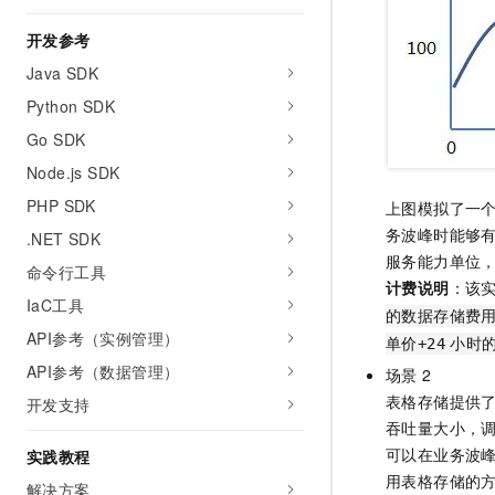
开发参考
Java SDK
Python SDK
Go SDK
Node.js SDK
PHP SDK
上图模拟了一
务波峰时能够
.NET SDK
服务能力单位
命令行工具
计费说明
：该
IaC工具
的数据存储费用
API参考（实例管理）
单价+24
小时的
API参考（数据管理）
场景
2
表格存储提供
开发支持
吞吐量大小，
可以在业务波
实践教程
用表格存储的
解决方案