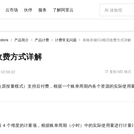
云市场
伙伴
服务
了解阿里云
AI 特惠
数据与 API
成为产品伙伴
企业增值服务
最佳实践
价格计算器
AI 场景体
基础软件
产品伙伴合
阿里云认证
市场活动
配置报价
大模型
tore
产品简介
产品计费
计费常见问题
表格存储CU模式收费方式详解
自助选配和估算价格
步到位
域名与网站
智启 AI 普惠权益
产品生态集成认证中心
企业支持计划
云上春晚
Qwen Audio：打造专属 AI 语音助手
千问官方 MaaS 平台，为开发者和 Agent 而生，新用户赠送 1 亿 + tokens 额度
云服务器 EC
一句话生成原生
AI Coding
阿里云Maa
2026 阿里云
为企业打
数据集
Windows
大模型认证
模型
NEW
NEW
格式还原
值低价云产品抢先购
提供智能易用的域名与建站服务
至高享 1亿+免费 tokens，加速 Al 应用落地
Qwen-Audio-3.0-Realtime 端到端实时语音角色扮演
安全可靠、弹
输入一句话想法,
智能编程，一键
收费方式详解
产品生态伙伴
专家技术服务
云上奥运之旅
弹性计算合作
阿里云中企出
手机三要素
宝塔 Linux
全部认证
价格优势
开源旗舰模型
对象存储 OSS
即刻拥有 DeepSeek-V4-Pro
阿里云 OPC 创新助力计划
云数据库 RD
一键部署幻兽
AI 电商营销
产品生态伙伴工作台
企业增值服务台
云栖战略参考
云存储合作计
云栖大会
身份实名认证
CentOS
训练营
推动算力普惠，释放技术红利
的大模型服务
最高返9万
真正可用的 1M 上下文,一次完成代码全链路开发
轻松解锁专属 DeepSeek-V4-Pro
至高百万元 Token 补贴，加速一人公司成长
稳定、安全、高性价比、高性能的云存储服务
一键购买专属
从图文生成到
复制 MD 格式
 02:56:22
云上的中国
数据库合作计
活动全景
短信
Docker
图片和
自进化智能体
人工智能平台 PAI
5 分钟轻松部署专属 QwenPaw
Token Plan 模型订阅计划
Qoder
高效搭建 AI
AI 广告创作
企业成长
大模型
NEW
HOT
信息公告
（原按量模式）
支持后付费，根据一个账单周期内各个资源的实际使用
看见新力量
云网络合作计
OCR 文字识别
JAVA
级电脑
越聪明
证享300元代金券
一站式AI开发、训练和推理服务
Qwen3.8-Max 首发尝鲜，限时加量 10 倍，夜间低至2折
从聊天伙伴进化为能主动干活的本地数字员工
面向真实软件
图文、视频一
Kimi-K3
HappyHors
NEW
魔搭 Mode
loud
服务实践
官网公告
Kimi 最新旗舰模型，长程编程与推理利器
让文字生成流
金融模力时刻
Salesforce O
版
发票查验
全能环境
Qoder CN
Claude Code + GStack 打造工程团队
千问办公，限时限量积分加倍
云原生数据库 P
低代码高效构
AI 建站
NEW
作计划
计划
创新中心
魔搭 ModelSc
健康状态
让AI从“聊天伙伴”进化为能干活的“数字员工”
覆盖公网/内网、递归/权威、移动APP等全场景解析服务
安装技能 GStack，拥有专属 AI 工程团队
你的AI工作搭子，覆盖日常办公高频场景
基于千问大模型等，支持代码智能生成、研发智能问答
0 代码专业建
客户案例
天气预报查询
操作系统
Deepseek-v4-pro
HappyHors
态合作计划
态智能体模型
旗舰 MoE 大模型，百万上下文与顶尖推理能力
图生视频，流
Compute
同享
容器服务 Kubernetes 版 ACK
万小智 AI 建站低至 15元/月
云防火墙
AI 短剧/漫剧
快递物流查询
WordPress
成为服务伙
高校合作
有
4
个维度的计量项，根据账单周期（小时）中的实际使用量进行计量
式云数据仓库
点，立即开启云上创新
提供一站式管理容器应用的 K8s 服务
送.CN域名，送备案服务码
云原生的云上
AI助力短剧
GLM-5.2
Wan2.7-T
Ubuntu