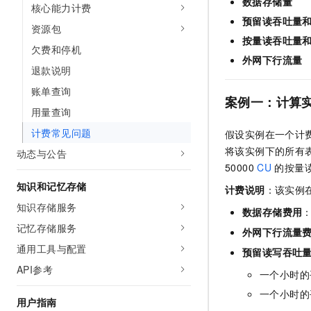
数据存储量
核心能力计费
AI 产品 免费试用
网络
安全
云开发大赛
预留读吞吐量
Tableau 订阅
1亿+ 大模型 tokens 和 
资源包
可观测
入门学习赛
按量读吞吐量
中间件
AI空中课堂在线直播课
欠费和停机
140+云产品 免费试用
大模型服务
外网下行流量
上云与迁云
退款说明
产品新客免费试用，最长1
数据库
生态解决方案
千问AI平台-Token Plan
账单查询
企业出海
大模型ACA认证体验
案例一：计算
大数据计算
用量查询
助力企业全员 AI 认知与能
行业生态解决方案
政企业务
媒体服务
计费常见问题
千问AI平台-模型体验
假设实例在一个计
开发者生态解决方案
在线体验全尺寸、多种模态
将该实例下的所有
动态与公告
企业服务与云通信
AI 开发和 AI 应用解决
50000
CU
的按量
Happy 系列大模型
域名与网站
知识和记忆存储
计费说明
：该实例
知识存储服务
数据存储费用
终端用户计算
记忆存储服务
外网下行流量
Serverless
大模型解决方案
通用工具与配置
预留读写吞吐
开发工具
API参考
一个小时的平均
快速部署 Dify，高效搭建 
一个小时的平均
迁移与运维管理
用户指南