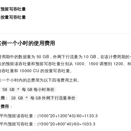
服务生态伙伴
视觉 Coding、空间感知、多模态思考等全面升级
1M上下文，专为长程任务能力而生
云工开物
企业应用
Night Plan 支持 Qwen 3.8-Max
AI 办公
NEW
和预留写吞吐量
Red Hat
30+ 款产品免费体验
夜间 5 折，Qwen/Meoo/TokenPlan 客户专享
AI智能应用
科研合作
ERP
和按量写吞吐量
堂（旗舰版）
SUSE
智能客服
AI 应用构建
大模型原生
CRM
2个月
自动承接线索
建站小程序
Qoder
大模型服务平台百炼-应用模版
OA 办公系统
HOT
NEW
实例一个小时的使用费用
面向真实软件
个人版上线、团队版降价；千问3.8-Max首发发尝鲜
丰富多元化的应用模版和解决方案
力提升
财税管理
模板建站
万有无界
大模型服务平台百炼-智能体
费周期中的数据量为
50 GB，外网下行流量为
10 GB，在该计费周期
400电话
定制建站
的模型效果
灵活可视化地构建企业级 Agent
表的预留读吞吐量和预留写吞吐量分别从
1000、1500
调整到
1200
方案
广告营销
模板小程序
读吞吐量和
10000 CU
的按量写吞吐量。
秒悟
人工智能平台 PAI
在一个小时内的总费用为以下四项费用之和。
定制小程序
云端极速 AI 
新一代 AI 视频生成模型，深度适配广告营销等场景
AI Native 的算法工程平台，一站式完成建模、训练、推理服务部署
：
50 GB * 每
GB
每小时单价
APP 开发
费用
：
10 GB * 每
GB
外网下行流量单价
建站系统
量费用
：
预留读吞吐量：(1000*20+1200*40)/60=1133.3
AI 应用
10分钟微调：让0.6B模型媲美235B模型
多模态数据信
依托云原生高可用架构,实现Dify私有化部署
用1%尺寸在特定领域达到大模型90%以上效果
预留写吞吐量：(1500*20+800*40)/60=1033.3