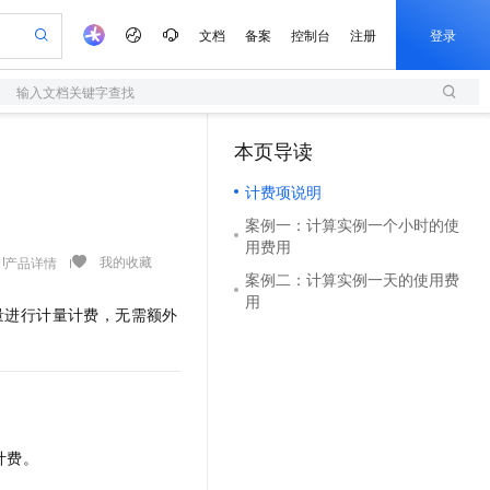
文档
备案
控制台
注册
登录
输入文档关键字查找
验
作计划
器
AI 活动
专业服务
服务伙伴合作计划
开发者社区
加入我们
服务平台百炼
阿里云 OPC 创新助力计划
本页导读
（1）
一站式生成采购清单，支持单品或批量购买
S
可编辑精美 PPT 文稿
S产品伙伴计划（繁花）
峰会
造的大模型服务与应用开发平台
轻量应用服务器
Agency Agents：拥有专属领域专家
AI 生产力先锋
Al MaaS 服务伙伴赋能合作
域名
博文
Careers
至高可申请百万元
计费项说明
性可伸缩的云计算服务
 轻松生成专业的 PPT
开启高性价比 AI 编程新体验
先锋实践拓展 AI 生产力的边界
快速构建应用程序和网站，即刻迈出上云第一步
多领域专家智能体,一键组建 AI 虚拟交付团队
Token 补贴，五大权
计划
海大会
伙伴信用分合作计划
商标
问答
社会招聘
案例一：计算实例一个小时的使
益加速 OPC 成功
S
帕鲁游戏服务器
数字证书管理服务（原SSL证书）
HappyHorse 打造一站式影视创作平台
飞天发布时刻
HOT
用费用
划
备案
电子书
校园招聘
联机服务器，轻松开启游戏
视频创作，一键激活电商全链路生产力
全托管，含MySQL、PostgreSQL、SQL Server、MariaDB多引擎
实现全站 HTTPS，呈现可信的 Web 访问
所见，即是所愿
可视化编排打通从文字构思到成片全链路闭环
我的收藏
产品详情
更多支持
案例二：计算实例一天的使用费
划
公司注册
镜像站
视频生成
语音识别与合成
用
 智能体与工作流应用
短信服务
漫剧工坊：一站式动画创作平台
AI 实训营
量进行计量计费，无需额外
合作伙伴培训与认证
划
上云迁移
的智能体编程平台
站生成，高效打造优质广告素材
通过阿里云百炼高效搭建AI应用,助力高效开发
快速生产连贯的高质量长漫剧
从基础到进阶，Agent 创客手把手教你
国内短信简单易用，安全可靠，秒级触达，全球覆盖200+国家和地区。
e-1.1-T2V
Qwen3-TTS-Flash
lScope
我要反馈
查询合作伙伴
畅细腻的高质量视频
离线语音合成大模型，多语言方言自适应，低延迟高稳定
n Alibaba Cloud ISV 合作
代维服务
olarDB
建企业门户网站
大数据开发治理平台 DataWorks
10 分钟搭建微信、支付宝小程序
创新加速
ope
登录合作伙伴管理后台
我要建议
站，无忧落地极速上线
以可视化方式快速构建移动和 PC 门户网站
100%兼容MySQL、PostgreSQL，兼容Oracle，支持集中和分布式
高效部署网站，快速应用到小程序
Data Agent 驱动的一站式 Data+AI 开发治理平台
e-1.1-I2V
Cosyvoice-V3-Flash
安全
畅自然，细节丰富
高表现力语音合成大模型，语音克隆听感自然
我要投诉
上云场景组合购
伴
计费。
边界网络安全防护产品
漫剧创作，剧本、分镜、视频高效生成
覆盖90%+业务场景，专享组合折扣价
2V
VPN
Fun-ASR