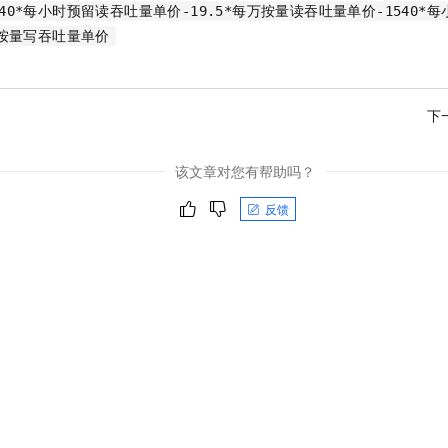
540*每小时预留读吞吐量单价-19.5*每万按量读吞吐量单价-1540*
万按量写吞吐量单价
下
该文章对您有帮助吗？
反馈