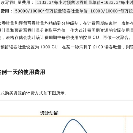
留读写吞吐量费用：
1133.3*每小时预留读吞吐量单价+1033.3*每
一个 AI 助手
即刻拥有 DeepSeek-R1 满血版
超强辅助，Bol
在企业官网、通讯软件中为客户提供 AI 客服
多种方案随心选，轻松解锁专属 DeepSeek
量费用
：
50000/10000*每万按量读吞吐量单价+10000/10000*
读吞吐量和预留写吞吐量均精确到分钟级别，在计费周期结束时，表格
吞吐量和预留写吞吐量分别取平均值，作为该计费周期资源的实际使用
别，表格存储会统计该计费周期中每秒使用的按量
CU，再做一次聚合
内预留读吞吐量设置为
1000 CU，在某一秒消耗了
2100
读吞吐量，则
实例一天的使用费用
方式购买资源的计费方式如下图所示。