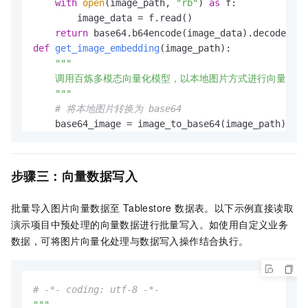
with
open
(image_path, 
"rb"
) 
as
 f:

        image_data = f.read()

return
 base64.b64encode(image_data).decode(
"ut
def
get_image_embedding
(
image_path
):

"""

    调用百炼多模态向量化模型，以本地图片方式进行向量化

    """
# 将本地图片转换为 base64
    base64_image = image_to_base64(image_path)

# 获取图片格式
    suffix = Path(image_path).suffix.lower()

if
 suffix 
in
 [
".jpg"
, 
".jpeg"
]:

步骤三：向量数据写入
        mime_type = 
"image/jpeg"
elif
 suffix == 
".png"
:

批量导入图片向量数据至 Tablestore 数据表。以下示例直接读取
        mime_type = 
"image/png"
演示项目中预处理的向量数据进行批量写入。如使用自定义业务
elif
 suffix == 
".gif"
:

数据，可将图片向量化处理与数据写入操作结合执行。
        mime_type = 
"image/gif"
elif
 suffix == 
".webp"
:

        mime_type = 
"image/webp"
# -*- coding: utf-8 -*-
else
:

"""

        mime_type = 
"image/jpeg"
# 默认使用 jpeg