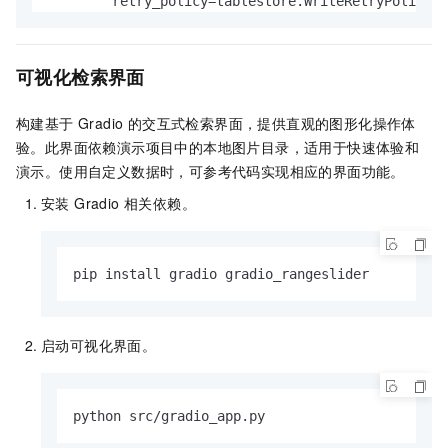
        retry_policy=tablestore.WriteRetryPolicy()
        field_name=
'vector'
,

    )

        top_k=top_k,

return
        float32_query_vector=query_vector,

def
image_to_embedding
(
image_path: 
str
) -> 
list
[
fl
    )

可视化检索界面
"""

# 按分数排序
    将本地图片转换为向量

    sort = tablestore.Sort(sorters=[tablestore.Sco
构建基于 Gradio 的交互式检索界面，提供直观的图形化操作体
    """
    search_query = tablestore.SearchQuery(

验。此界面依赖演示项目中的本地图片目录，适用于快速体验和
# 读取图片并转换为 base64
        query,

演示。使用自定义数据时，可参考代码实现相应的界面功能。
with
open
(image_path, 
"rb"
) 
as
 f:

        limit=top_k,

        image_data = f.read()

安装 Gradio 相关依赖。
        get_total_count=
False
,

    base64_image = base64.b64encode(image_data).de
        sort=sort

# 根据文件后缀确定 MIME 类型
    )

    suffix = Path(image_path).suffix.lower()

# 执行搜索
pip install gradio gradio_rangeslider
if
 suffix 
in
 [
".jpg"
, 
".jpeg"
]:

    search_response = client.search(

        mime_type = 
"image/jpeg"
        table_name=table_name,

elif
 suffix == 
".png"
:

        index_name=index_name,

启动可视化界面。
        mime_type = 
"image/png"
        search_query=search_query,

elif
 suffix == 
".gif"
:

        columns_to_get=tablestore.ColumnsToGet(

        mime_type = 
"image/gif"
            column_names=[
"image_id"
, 
"city"
, 
"hei
python src/gradio_app.py
elif
 suffix == 
".webp"
:

            return_type=tablestore.ColumnReturnTyp
        mime_type = 
"image/webp"
        )
