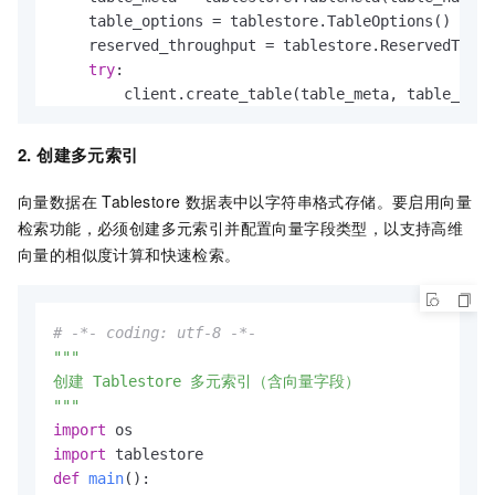
    table_options = tablestore.TableOptions()

    reserved_throughput = tablestore.ReservedThrou
try
:

        client.create_table(table_meta, table_opti
print
(
f"数据表 '
{table_name}
' 创建成功"
)

except
 tablestore.OTSServiceError 
as
 e:

2. 创建多元索引
if
"OTSObjectAlreadyExist"
in
str
(e):

print
(
f"数据表 '
{table_name}
' 已存在"
)

向量数据在 Tablestore 数据表中以字符串格式存储。要启用向量
else
:

检索功能，必须创建多元索引并配置向量字段类型，以支持高维
raise
向量的相似度计算和快速检索。
if
 __name__ == 
"__main__"
:

# -*- coding: utf-8 -*-
"""

创建 Tablestore 多元索引（含向量字段）

"""
import
import
def
main
():
