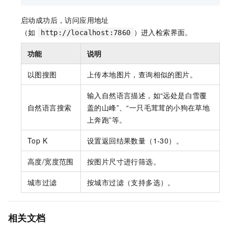
else
:

    )

        mime_type = 
"image/jpeg"
# 默认使用 jpeg
启动成功后，访问应用地址
print
(
f"\nRequest ID: 
{search_response.request
# 构造 data URI
（如
）进入检索界面。
print
(
f"\n检索结果:"
)

http://localhost:7860
    data_uri = 
f"data:
{mime_type}
;base64,
{base64_i
print
(
"-"
 * 
60
)

# 调用多模态向量化 API
功能
说明
for
 idx, hit 
in
enumerate
(search_response.sear
    resp = dashscope.MultiModalEmbedding.call(

        row_item = parse_search_hit(hit)

以图搜图
上传本地图片，查询相似的图片。
        model=
"multimodal-embedding-v1"
,

print
(
f"
{idx + 
1
}
. 得分: 
{hit.score:
.4
f}
 |
input
=[{
"image"
: data_uri, 
"factor"
: 
1.0
}]

return
输入自然语言描述，如“远处是白雪覆
    )

def
search_with_city_filter
(
client, table_name, in
自然语言搜索
盖的山峰”、“一只毛茸茸的小狗在草地
if
 resp.status_code == 
200
:

"""

上奔跑”等。
return
 resp.output[
"embeddings"
][
0
][
"embed
    场景2: 使用查询文本 + 城市过滤条件

else
:

    """
Top K
设置返回结果数量（1-30）。
raise
 Exception(
f"图片向量化失败: 
{resp.cod
print
(
f"\n
{
'='
*
60
}
"
)

def
search_by_image
(
client, table_name, index_nam
print
(
f"场景2: 查询文本 + 城市过滤"
)

高度/宽度范围
按图片尺寸进行筛选。
"""

print
(
f"查询文本: '
{query_text}
'"
)

    以图搜图: 使用本地图片进行语义检索

print
(
f"城市过滤: 
{city}
"
)

城市过滤
按城市过滤（支持多选）。
    """
print
(
f"返回数量: 
{top_k}
"
)

print
(
f"\n
{
'='
*
60
}
"
)

print
(
"="
*
60
)

print
(
f"以图搜图"
)

    query_vector = text_to_embedding(query_text)

相关文档
print
(
f"查询图片: 
{image_path}
"
)

# 构建带城市过滤的向量查询