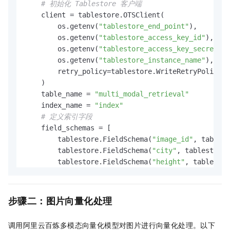
# 初始化 Tablestore 客户端
    client = tablestore.OTSClient(

        os.getenv(
"tablestore_end_point"
),

        os.getenv(
"tablestore_access_key_id"
),

        os.getenv(
"tablestore_access_key_secret"
),

        os.getenv(
"tablestore_instance_name"
),

        retry_policy=tablestore.WriteRetryPolicy()
    )

    table_name = 
"multi_modal_retrieval"
    index_name = 
"index"
# 定义索引字段
    field_schemas = [

        tablestore.FieldSchema(
"image_id"
, tablest
        tablestore.FieldSchema(
"city"
, tablestore.
        tablestore.FieldSchema(
"height"
, tablestor
        tablestore.FieldSchema(
"width"
, tablestore
        tablestore.FieldSchema(

"vector"
,

步骤二：图片向量化处理
            tablestore.FieldType.VECTOR,

            vector_options=tablestore.VectorOption
调用阿里云百炼多模态向量化模型对图片进行向量化处理。以下
                data_type=tablestore.VectorDataTyp