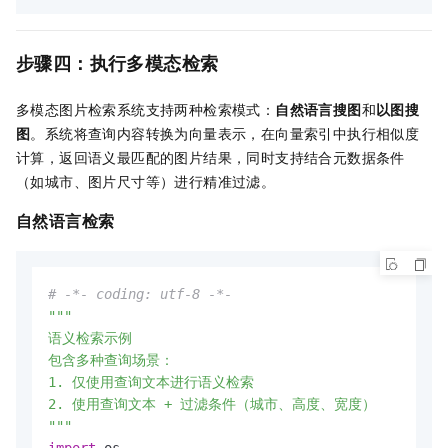
        data_array = json.load(f)

"size_bytes"
: os.path.getsize(image_pa
print
(
f"已加载 
{
len
(data_array)}
 条记录"
)

# 批量写入 Tablestore
def
main
():

步骤四：执行多模态检索
    put_row_items = []

# 路径配置
    success_count = 
0
    current_dir = Path(__file__).parent

多模态图片检索系统支持两种检索模式：
自然语言搜图
和
以图搜
for
 idx, item 
in
enumerate
(data_array):

    project_root = current_dir

图
。系统将查询内容转换为向量表示，在向量索引中执行相似度
        primary_key = [(
"image_id"
, item[
"image_id
    image_dir = project_root / 
"data"
 / 
"photograp
计算，返回语义最匹配的图片结果，同时支持结合元数据条件
        attribute_columns = [

print
(
"="
 * 
60
)

（如城市、图片尺寸等）进行精准过滤。
            (
"city"
, item.get(
"city"
, 
"unknown"
)),

print
(
"本地图片向量化演示"
)

            (
"vector"
, json.dumps(item[
"vector"
]))
print
(
"="
 * 
60
)

自然语言检索
            (
"width"
, item.get(
"width"
, 
0
)),

# 获取图片列表
            (
"height"
, item.get(
"height"
, 
0
)),

    image_files = [f 
for
 f 
in
 os.listdir(image_dir
        ]

if
not
 image_files:

# -*- coding: utf-8 -*-
        row = tablestore.Row(primary_key, attribut
print
(
"未找到图片文件"
)

"""

        condition = tablestore.Condition(tablestor
return
语义检索示例

        put_row_items.append(tablestore.PutRowItem
# 选择第一张图片进行演示
包含多种查询场景：

# 批量写入
    demo_image = image_files[
0
]

1. 仅使用查询文本进行语义检索

if
len
(put_row_items) >= batch_size 
or
 idx
    image_path = image_dir / demo_image

2. 使用查询文本 + 过滤条件（城市、高度、宽度）

            request = tablestore.BatchWriteRowRequ
print
(
f"\n[1/3] 读取图片信息"
)

"""
            request.add(tablestore.TableInBatchWri
print
(
"-"
 * 
60
)

import