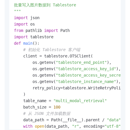
批量写入图片数据到 Tablestore

# 构造 data URI
"""
    data_uri = 
f"data:
{mime_type}
;base64,
{base64_i
import
# 调用多模态向量化 API
import
    resp = dashscope.MultiModalEmbedding.call(

from
 pathlib 
import
        model=
"multimodal-embedding-v1"
,

import
input
=[{
"image"
: data_uri, 
"factor"
: 
1.0
}]

def
main
():

    )

# 初始化 Tablestore 客户端
if
 resp.status_code == 
200
:

    client = tablestore.OTSClient(

return
 resp.output[
"embeddings"
][
0
][
"embed
        os.getenv(
"tablestore_end_point"
),

else
:

        os.getenv(
"tablestore_access_key_id"
),

raise
 Exception(
f"向量化失败: 
{resp.code}
 -
        os.getenv(
"tablestore_access_key_secret"
),

def
get_image_info
(
image_path
):

        os.getenv(
"tablestore_instance_name"
),

"""获取图片基本信息"""
        retry_policy=tablestore.WriteRetryPolicy()
with
 Image.
open
(image_path) 
as
 img:

    )

return
 {

    table_name = 
"multi_modal_retrieval"
"filename"
: os.path.basename(image_pat
    batch_size = 
100
"format"
: img.
format
,

# 从 JSON 文件加载数据
"mode"
: img.mode,

    data_path = Path(__file__).parent / 
"data"
 / 
"
"width"
: img.width,

with
open
(data_path, 
"r"
, encoding=
"utf-8"
) 
as
"height"
: img.height,
