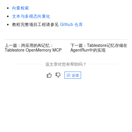
print
(
f"返回数量: 
{top_k}
"
)

    query = tablestore.KnnVectorQuery(

向量检索
print
(
"="
*
60
)

        field_name=
'vector'
,

# 图片向量化
文本与多模态向量化
        top_k=top_k,

print
(
"正在对查询图片进行向量化..."
)

        float32_query_vector=query_vector,

教程完整项目工程请参见
Github
仓库
    query_vector = image_to_embedding(image_path)

filter
=tablestore.TermQuery(field_name=
'ci
print
(
f"向量化完成，维度: 
{
len
(query_vector)}
"
)

    )

# 构建向量查询
    sort = tablestore.Sort(sorters=[tablestore.Sco
上一篇：
跨应用的AI记忆：
下一篇：
Tablestore记忆存储在
    query = tablestore.KnnVectorQuery(

    search_query = tablestore.SearchQuery(query, l
Tablestore OpenMemory MCP
AgentRun中的实现
        field_name=
'vector'
,

    search_response = client.search(

        top_k=top_k,

        table_name=table_name,

该文章对您有帮助吗？
        float32_query_vector=query_vector,

        index_name=index_name,

    )

        search_query=search_query,

反馈
# 按分数排序
        columns_to_get=tablestore.ColumnsToGet(

    sort = tablestore.Sort(sorters=[tablestore.Sco
            column_names=[
"image_id"
, 
"city"
, 
"hei
    search_query = tablestore.SearchQuery(

            return_type=tablestore.ColumnReturnTyp
        query,

        )

        limit=top_k,

    )

        get_total_count=
False
,

print
(
f"\nRequest ID: 
{search_response.request
        sort=sort

print
(
f"\n检索结果:"
)

    )

print
(
"-"
 * 
60
)

# 执行搜索