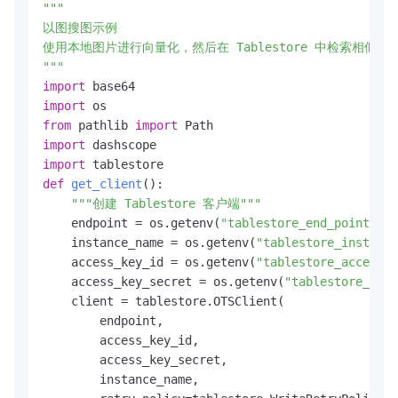
"""

        model=
"multimodal-embedding-v1"
,

print
(
f"向量后5个元素:"
)

以图搜图示例

input
=[MultiModalEmbeddingItemText(text=te
for
 i, v 
in
enumerate
(vector[-
5
:], start=
len
(v
使用本地图片进行向量化，然后在 Tablestore 中检索相似图片
    )

print
(
f"  [
{i}
] 
{v:
.8
f}
"
)

"""
if
 resp.status_code == 
200
:

# 计算向量范数
import
return
 resp.output[
"embeddings"
][
0
][
"embed
import
 math

import
else
:

    norm = math.sqrt(
sum
(v * v 
for
 v 
in
 vector))

from
 pathlib 
import
raise
 Exception(
f"文本向量化失败: 
{resp.cod
print
(
f"\n向量L2范数: 
{norm:
.8
f}
"
)

import
def
search_by_text_only
(
client, table_name, index_
print
(
"\n"
 + 
"="
 * 
60
)

import
"""

print
(
"向量化演示完成!"
)

def
get_client
():

    场景1: 仅使用查询文本进行语义检索

print
(
"="
 * 
60
"""创建 Tablestore 客户端"""
    """
if
 __name__ == 
"__main__"
:

    endpoint = os.getenv(
"tablestore_end_point"
)

print
(
f"\n
{
'='
*
60
}
"
)

    instance_name = os.getenv(
"tablestore_instance
print
(
f"场景1: 仅使用查询文本检索"
)

    access_key_id = os.getenv(
"tablestore_access_k
print
(
f"查询文本: '
{query_text}
'"
)

    access_key_secret = os.getenv(
"tablestore_acce
print
(
f"返回数量: 
{top_k}
"
)

    client = tablestore.OTSClient(

print
(
"="
*
60
)

        endpoint,

# 文本向量化
        access_key_id,

    query_vector = text_to_embedding(query_text)

        access_key_secret,

# 构建向量查询
        instance_name,

    query = tablestore.KnnVectorQuery(
