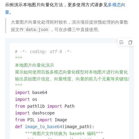
示例演示本地图片向量化方法，更多使用方式请参见
多模态向
                dimension=
1024
,

量
。
                metric_type=tablestore.VectorMetri
            ),

大量图片向量化处理耗时较长，演示项目提供预处理的向量数
        ),

据文件
，可在步骤三中直接使用。
data.json
    ]

try
:

        index_meta = tablestore.SearchIndexMeta(fi
# -*- coding: utf-8 -*-
        client.create_search_index(table_name, ind
"""

print
(
f"多元索引 '
{index_name}
' 创建成功"
)

本地图片向量化演示

except
 tablestore.OTSServiceError 
as
 e:

展示如何使用百炼多模态向量化模型对本地图片进行向量化

if
"OTSObjectAlreadyExist"
in
str
(e):

输出原始图片信息、向量维度、向量的前几个元素等关键信息

print
(
f"多元索引 '
{index_name}
' 已存在"
)
"""
else
:

import
raise
import
if
 __name__ == 
"__main__"
:

from
 pathlib 
import
import
from
 PIL 
import
def
image_to_base64
(
image_path
):

"""将图片文件转换为 base64 编码"""