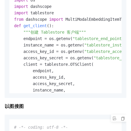
            result = client.batch_write_row(reques
# 获取图片信息
import
if
 result.is_all_succeed():

    image_info = get_image_info(image_path)

import
                success_count += 
len
(put_row_items
print
(
f"文件名: 
{image_info[
'filename'
]}
"
)

from
 dashscope 
import
print
(
f"进度: 
{idx + 
1
}
/
{
len
(data_
print
(
f"格式: 
{image_info[
'format'
]}
"
)

def
get_client
():

            put_row_items = []

print
(
f"模式: 
{image_info[
'mode'
]}
"
)

"""创建 Tablestore 客户端"""
print
(
f"完成: 成功写入 
{success_count}
 行"
print
(
f"宽度: 
{image_info[
'width'
]}
 px"
)

    endpoint = os.getenv(
"tablestore_end_point"
)

if
 __name__ == 
"__main__"
:

print
(
f"高度: 
{image_info[
'height'
]}
 px"
)

    instance_name = os.getenv(
"tablestore_instance
print
(
f"文件大小: 
{image_info[
'size_bytes'
]:,}
 
    access_key_id = os.getenv(
"tablestore_access_k
print
(
f"\n[2/3] 调用向量化 API"
)

    access_key_secret = os.getenv(
"tablestore_acce
print
(
"-"
 * 
60
)

    client = tablestore.OTSClient(

print
(
"正在调用百炼多模态向量化模型..."
)

        endpoint,

# 向量化
        access_key_id,

    vector = get_image_embedding(
str
(image_path))

        access_key_secret,

print
(
f"\n[3/3] 向量化结果"
)

        instance_name,

print
(
"-"
 * 
60
)

        retry_policy=tablestore.WriteRetryPolicy()
print
(
f"向量维度: 
{
len
(vector)}
"
)

    )

print
(
f"向量类型: 
{
type
(vector[
0
]).__name__}
"
)

以图搜图
return
print
(
f"向量前10个元素:"
)

def
text_to_embedding
(
text: 
str
) -> 
list
[
float
]:

for
 i, v 
in
enumerate
(vector[:
10
]):

"""将文本转换为向量"""
print
(
f"  [
{i}
] 
{v:
.8
f}
"
)

# -*- coding: utf-8 -*-
    resp = dashscope.MultiModalEmbedding.call(

print
(
"  ..."
)
