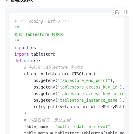
# -*- coding: utf-8 -*-
"""

创建 Tablestore 数据表

"""
import
import
def
main
():

# 初始化 Tablestore 客户端
    client = tablestore.OTSClient(

        os.getenv(
"tablestore_end_point"
),

        os.getenv(
"tablestore_access_key_id"
),

        os.getenv(
"tablestore_access_key_secret"
),

        os.getenv(
"tablestore_instance_name"
),

        retry_policy=tablestore.WriteRetryPolicy()
    )

# 创建数据表，定义主键
    table_name = 
"multi_modal_retrieval"
    table_meta = tablestore.TableMeta(table_name, 