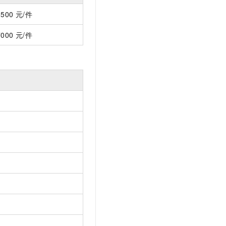
文戏情感细腻自然，动作戏激烈拳拳到肉，实现更强表演能力
支持中英文自由切换，具备更强的噪声鲁棒性
云聚AI 严选权益
SSL 证书
3500
元/件
，一键激活高效办公新体验
精选AI产品，从模型到应用全链提效
堡垒机
7000
元/件
AI 用量加速计划
应用
防火墙
、识别商机，让客服更高效、服务更出色。
新老同享，达量后返
千问办公
主机安全
NEW
的智能体编程平台
一站式AI生产力平台
AI 应用及服务市场
伶鹊
企业级人与Agent协作平台，接入和调度多个数字员工
智能客服平台，对话机器人、对话分析、智能外呼
AI 应用
大模型服务平台百炼 - 全妙
大模型
应用创作平台
多模态内容创作工具，已接入 DeepSeek
自然语言处理
数据标注
机器学习
息提取
与 AI 智能体进行实时音视频通话
从文本、图片、视频中提取结构化的属性信息
构建支持视频理解的 AI 音视频实时通话应用