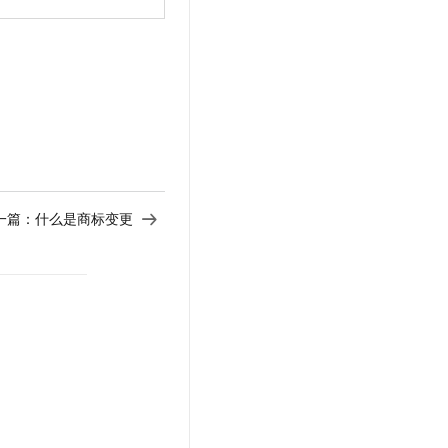
t.diy 一步搞定创意建站
构建大模型应用的安全防护体系
通过自然语言交互简化开发流程,全栈开发支持
通过阿里云安全产品对 AI 应用进行安全防护
一篇：
什么是商标变更