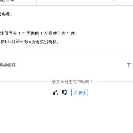
一个 AI 助手
即刻拥有 DeepSeek-R1 满血版
超强辅助，Bol
在企业官网、通讯软件中为客户提供 AI 客服
多种方案随心选，轻松解锁专属 DeepSeek
服务费。
注册号在
1
个类别的
1
个案件计为
1
件。
费用=答辩件数×所选类别价格。
商标答辩
下
该文章对您有帮助吗？
反馈