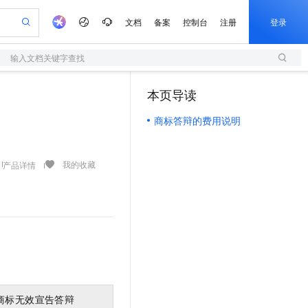
文档
备案
控制台
注册
登录
输入文档关键字查找
验
作计划
器
AI 活动
专业服务
服务伙伴合作计划
开发者社区
加入我们
服务平台百炼
阿里云 OPC 创新助力计划
本页导读
（1）
一站式生成采购清单，支持单品或批量购买
S
可编辑精美 PPT 文稿
S产品伙伴计划（繁花）
峰会
造的大模型服务与应用开发平台
轻量应用服务器
Agency Agents：拥有专属领域专家
AI 生产力先锋
Al MaaS 服务伙伴赋能合作
域名
博文
Careers
至高可申请百万元
商标答辩的费用说明
性可伸缩的云计算服务
 轻松生成专业的 PPT
开启高性价比 AI 编程新体验
先锋实践拓展 AI 生产力的边界
快速构建应用程序和网站，即刻迈出上云第一步
多领域专家智能体,一键组建 AI 虚拟交付团队
Token 补贴，五大权
计划
海大会
伙伴信用分合作计划
商标
问答
社会招聘
益加速 OPC 成功
S
帕鲁游戏服务器
数字证书管理服务（原SSL证书）
HappyHorse 打造一站式影视创作平台
飞天发布时刻
HOT
划
备案
电子书
校园招聘
联机服务器，轻松开启游戏
视频创作，一键激活电商全链路生产力
全托管，含MySQL、PostgreSQL、SQL Server、MariaDB多引擎
实现全站 HTTPS，呈现可信的 Web 访问
所见，即是所愿
可视化编排打通从文字构思到成片全链路闭环
我的收藏
产品详情
更多支持
划
公司注册
镜像站
视频生成
语音识别与合成
 智能体与工作流应用
短信服务
漫剧工坊：一站式动画创作平台
AI 实训营
合作伙伴培训与认证
划
上云迁移
的智能体编程平台
站生成，高效打造优质广告素材
通过阿里云百炼高效搭建AI应用,助力高效开发
快速生产连贯的高质量长漫剧
从基础到进阶，Agent 创客手把手教你
国内短信简单易用，安全可靠，秒级触达，全球覆盖200+国家和地区。
e-1.1-T2V
Qwen3-TTS-Flash
lScope
我要反馈
查询合作伙伴
畅细腻的高质量视频
离线语音合成大模型，多语言方言自适应，低延迟高稳定
n Alibaba Cloud ISV 合作
代维服务
olarDB
建企业门户网站
大数据开发治理平台 DataWorks
10 分钟搭建微信、支付宝小程序
创新加速
ope
登录合作伙伴管理后台
我要建议
站，无忧落地极速上线
以可视化方式快速构建移动和 PC 门户网站
100%兼容MySQL、PostgreSQL，兼容Oracle，支持集中和分布式
高效部署网站，快速应用到小程序
Data Agent 驱动的一站式 Data+AI 开发治理平台
e-1.1-I2V
Cosyvoice-V3-Flash
安全
畅自然，细节丰富
高表现力语音合成大模型，语音克隆听感自然
我要投诉
上云场景组合购
伴
边界网络安全防护产品
漫剧创作，剧本、分镜、视频高效生成
覆盖90%+业务场景，专享组合折扣价
2V
VPN
Fun-ASR
商标无效宣告答辩