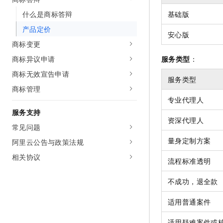
AI 产品 免费试用
网络
安全
云开发大赛
什么是商标答辩
基础版
Tableau 订阅
1亿+ 大模型 tokens 和 
产品定价
可观测
入门学习赛
中间件
AI空中课堂在线直播课
安心版
140+云产品 免费试用
大模型服务
商标变更
上云与迁云
产品新客免费试用，最长1
数据库
商标异议申请
服务类型
：
生态解决方案
千问AI平台-Token Plan
企业出海
大模型ACA认证体验
大数据计算
商标无效宣告申请
服务类型
助力企业全员 AI 认知与能
行业生态解决方案
商标管理
政企业务
媒体服务
千问AI平台-模型体验
专业代理人
开发者生态解决方案
在线体验全尺寸、多种模态
服务支持
企业服务与云通信
AI 开发和 AI 应用解决
资深代理人
Happy 系列大模型
常见问题
域名与网站
量身定制方案
阿里云公告与政策法规
终端用户计算
相关协议
流程标准透明
Serverless
大模型解决方案
不成功，退全款
开发工具
快速部署 Dify，高效搭建 
适用普通案件
迁移与运维管理
适用疑难案件或