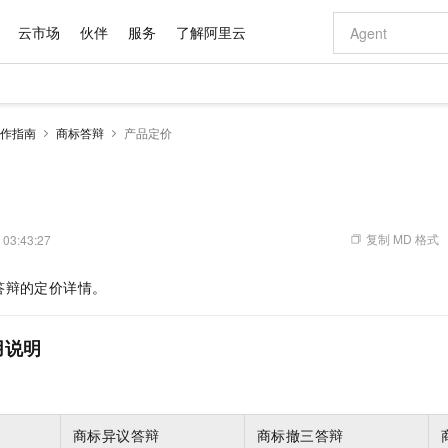
云市场
伙伴
服务
了解阿里云
AI 特惠
数据与 API
成为产品伙伴
企业增值服务
最佳实践
价格计算器
AI 场景体
基础软件
产品伙伴合
阿里云认证
市场活动
配置报价
大模型
作指南
商标答辩
产品定价
自助选配和估算价格
步到位
域名与网站
智启 AI 普惠权益
产品生态集成认证中心
企业支持计划
云上春晚
Qwen Audio：打造专属 AI 语音助手
千问官方 MaaS 平台，为开发者和 Agent 而生，新用户赠送 1 亿 + tokens 额度
云服务器 EC
一句话生成原生
AI Coding
阿里云Maa
2026 阿里云
为企业打
数据集
Windows
大模型认证
模型
NEW
NEW
格式还原
值低价云产品抢先购
提供智能易用的域名与建站服务
至高享 1亿+免费 tokens，加速 Al 应用落地
Qwen-Audio-3.0-Realtime 端到端实时语音角色扮演
安全可靠、弹
输入一句话想法,
智能编程，一键
产品生态伙伴
专家技术服务
云上奥运之旅
弹性计算合作
阿里云中企出
手机三要素
宝塔 Linux
全部认证
价格优势
开源旗舰模型
对象存储 OSS
即刻拥有 DeepSeek-V4-Pro
阿里云 OPC 创新助力计划
云数据库 RD
一键部署幻兽
AI 电商营销
产品生态伙伴工作台
企业增值服务台
云栖战略参考
云存储合作计
云栖大会
身份实名认证
CentOS
训练营
推动算力普惠，释放技术红利
的大模型服务
最高返9万
真正可用的 1M 上下文,一次完成代码全链路开发
轻松解锁专属 DeepSeek-V4-Pro
至高百万元 Token 补贴，加速一人公司成长
稳定、安全、高性价比、高性能的云存储服务
一键购买专属
从图文生成到
复制 MD 格式
 03:43:27
云上的中国
数据库合作计
活动全景
短信
Docker
图片和
自进化智能体
人工智能平台 PAI
5 分钟轻松部署专属 QwenPaw
Token Plan 模型订阅计划
Qoder
高效搭建 AI
AI 广告创作
企业成长
大模型
NEW
HOT
信息公告
答辩的定价详情。
看见新力量
云网络合作计
OCR 文字识别
JAVA
级电脑
越聪明
证享300元代金券
一站式AI开发、训练和推理服务
Qwen3.8-Max 首发尝鲜，限时加量 10 倍，夜间低至2折
从聊天伙伴进化为能主动干活的本地数字员工
面向真实软件
图文、视频一
Kimi-K3
HappyHors
NEW
魔搭 Mode
loud
服务实践
官网公告
Kimi 最新旗舰模型，长程编程与推理利器
让文字生成流
金融模力时刻
Salesforce O
版
发票查验
全能环境
Qoder CN
Claude Code + GStack 打造工程团队
千问办公，限时限量积分加倍
云原生数据库 P
低代码高效构
AI 建站
NEW
作计划
用说明
计划
创新中心
魔搭 ModelSc
健康状态
让AI从“聊天伙伴”进化为能干活的“数字员工”
覆盖公网/内网、递归/权威、移动APP等全场景解析服务
安装技能 GStack，拥有专属 AI 工程团队
你的AI工作搭子，覆盖日常办公高频场景
基于千问大模型等，支持代码智能生成、研发智能问答
0 代码专业建
客户案例
天气预报查询
操作系统
Deepseek-v4-pro
HappyHors
态合作计划
态智能体模型
旗舰 MoE 大模型，百万上下文与顶尖推理能力
图生视频，流
Compute
同享
容器服务 Kubernetes 版 ACK
万小智 AI 建站低至 15元/月
云防火墙
AI 短剧/漫剧
快递物流查询
WordPress
成为服务伙
高校合作
式云数据仓库
点，立即开启云上创新
提供一站式管理容器应用的 K8s 服务
送.CN域名，送备案服务码
云原生的云上
AI助力短剧
GLM-5.2
Wan2.7-T
商标异议答辩
商标撤三答辩
Ubuntu