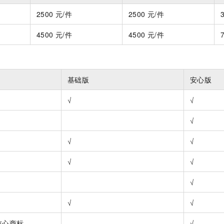
服务生态伙伴
视觉 Coding、空间感知、多模态思考等全面升级
1M上下文，专为长程任务能力而生
云工开物
企业应用
Night Plan 支持 Qwen 3.8-Max
AI 办公
NEW
2500
元/件
2500
元/件
Red Hat
30+ 款产品免费体验
夜间 5 折，Qwen/Meoo/TokenPlan 客户专享
AI智能应用
科研合作
ERP
堂（旗舰版）
SUSE
4500
元/件
4500
元/件
智能客服
AI 应用构建
大模型原生
CRM
2个月
自动承接线索
建站小程序
Qoder
大模型服务平台百炼-应用模版
OA 办公系统
HOT
NEW
面向真实软件
个人版上线、团队版降价；千问3.8-Max首发发尝鲜
丰富多元化的应用模版和解决方案
基础版
安心版
力提升
财税管理
模板建站
万有无界
大模型服务平台百炼-智能体
√
√
400电话
定制建站
的模型效果
灵活可视化地构建企业级 Agent
方案
广告营销
模板小程序
√
秒悟
人工智能平台 PAI
定制小程序
云端极速 AI 
新一代 AI 视频生成模型，深度适配广告营销等场景
AI Native 的算法工程平台，一站式完成建模、训练、推理服务部署
√
√
APP 开发
√
√
建站系统
√
AI 应用
10分钟微调：让0.6B模型媲美235B模型
多模态数据信
√
√
依托云原生高可用架构,实现Dify私有化部署
用1%尺寸在特定领域达到大模型90%以上效果
核心商标
√