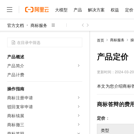
大模型
产品
解决方案
权益
定价
官方文档
商标服务
大模型
产品
解决方案
权益
定价
云市场
伙伴
服务
了解阿里云
精选产品
精选解决方案
普惠上云
产品定价
精选商城
成为销售伙伴
售前咨询
为什么选择阿里云
千问AI平台
商标服务
操
首页
了解云产品的定价详情
大模型服务平台百炼
睿译宝，AI翻译排版一
普惠上云 官方力荐
分销伙伴
在线服务
网站建设
什么是云计算
大
大模型服务与应用平台
上传文档即自动完成翻译和
云服务器38元/年起，超
产品定价
产品概述
咨询伙伴
多端小程序
技术领先
云上成本管理
售后服务
千问大模型
GLM-5.2：长任务时代
官方推荐返现计划
大模型
产品简介
大模型
精选产品
精选解决方案
Salesforce 国际版订阅
稳定可靠
管理和优化成本
多元化、高性能、安全可靠
推荐新用户得奖励，单订单
更新时间：
2024-03-20
销售伙伴合作计划
产品计费
自助服务
友盟天域
安全合规
人工智能与机器学习
AI
文本生成
无影云电脑
Hermes Agent，打造
云工开物
本文为您介绍商标
无影生态合作计划
在线服务
操作指南
观测云
分析师报告
随时随地安全接入的云上超
自主进化，持久记忆，越用
高校专属算力普惠，学生认
计算
互联网应用开发
Qwen3.8-Max
HOT
Salesforce On Alibaba C
工单服务
商标注册申请
智能体时代全能旗舰模型
Tuya 物联网平台阿里云
研究报告与白皮书
云解析DNS
快速拥有专属 OpenClaw
Consulting Partner 合
商标答辩的费
大数据
容器
驳回复审申请
免费试用
短信专区
蓝凌 OA
Qwen3.7-Plus
AI 大模型销售与服务生
商标续展
现代化应用
存储
天池大赛
定价
：
能看、能想、能动手的多模
云原生大数据计算服务 Max
解决方案免费试用 新老
电子合同
商标撤三
面向分析的企业级SaaS模
最高领取价值200元试用
安全
网络与CDN
AI 算法大赛
Qwen3-VL-Plus
类型
畅捷通
商标答辩