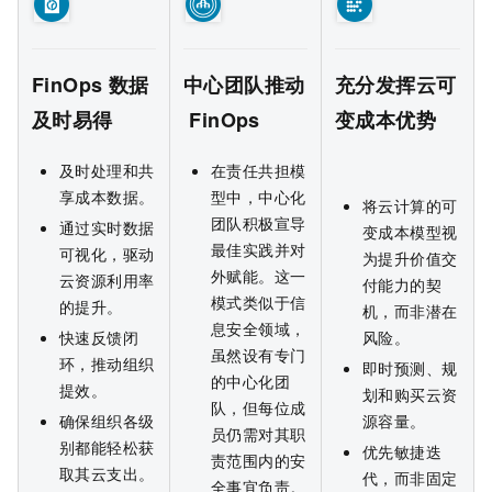
FinOps
数据
中心团队推动
充分发挥云可
及时易得
FinOps
变成本优势
及时处理和共
在责任共担模
享成本数据。
型中，中心化
将云计算的可
团队积极宣导
通过实时数据
变成本模型视
最佳实践并对
可视化，驱动
为提升价值交
外赋能。这一
云资源利用率
付能力的契
模式类似于信
的提升。
机，而非潜在
息安全领域，
快速反馈闭
风险。
虽然设有专门
环，推动组织
即时预测、规
的中心化团
提效。
划和购买云资
队，但每位成
确保组织各级
源容量。
员仍需对其职
别都能轻松获
优先敏捷迭
责范围内的安
取其云支出。
代，而非固定
全事宜负责。