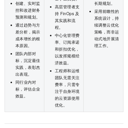
创建、实时监
长期规划。
高层管理者支
控和改进财务
采用前瞻性的
持
FinOps
及
预测和规划。
系统设计，持
其实践和流
通过趋势与方
续调整云优化
程。
差分析，揭示
策略，而非运
中心化管理费
成本增长的根
动式地开展清
率、订阅承诺
本原因。
理工作。
和折扣优化，
团队内部对
以发挥规模经
标，沉淀最佳
济效益。
实践，表彰杰
工程师和运维
出表现。
团队无需关注
同行业内对
费率，只需专
标，评估企业
注于自身环境
效益。
的云资源使用
优化。