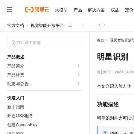
大模型
产品
解决方案
权益
定价
官方文档
视觉智能开放平台
大模型
产品
解决方案
权益
定价
云市场
伙伴
服务
了解阿里云
精选产品
精选解决方案
普惠上云
产品定价
精选商城
成为销售伙伴
售前咨询
为什么选择阿里云
千问AI平台
视觉智能开放
首页
了解云产品的定价详情
大模型服务平台百炼
千问办公，解锁你的工作
普惠上云 官方力荐
分销伙伴
在线服务
网站建设
什么是云计算
大
大模型服务与应用平台
企业级Agent产品，直接
云服务器38元/年起，超
明星识别
产品概述
咨询伙伴
多端小程序
技术领先
云上成本管理
售后服务
千问大模型
Agency Agents：拥
官方推荐返现计划
大模型
产品简介
大模型
精选产品
精选解决方案
Salesforce 国际版订阅
稳定可靠
管理和优化成本
多元化、高性能、安全可靠
推荐新用户得奖励，单订单
更新时间：
2023-04-03
销售伙伴合作计划
产品计费
自助服务
友盟天域
安全合规
人工智能与机器学习
AI
文本生成
无影云电脑
HappyHorse 打造一
云工开物
动态与公告
本文介绍人脸人体（f
无影生态合作计划
在线服务
观测云
分析师报告
随时随地安全接入的云上超
高校专属算力普惠，学生认
计算
互联网应用开发
Qwen3.8-Max
HOT
Salesforce On Alibaba C
工单服务
快速入门
智能体时代全能旗舰模型
Tuya 物联网平台阿里云
研究报告与白皮书
云解析DNS
快速拥有专属 OpenClaw
Consulting Partner 合
功能描述
大数据
容器
新手指南
免费试用
短信专区
蓝凌 OA
Qwen3.7-Plus
AI 大模型销售与服务生
开通OSS服务
现代化应用
存储
天池大赛
明星识别能力可以
能看、能想、能动手的多模
云原生大数据计算服务 Max
解决方案免费试用 新老
电子合同
创建AccessKey
面向分析的企业级SaaS模
最高领取价值200元试用
安全
网络与CDN
AI 算法大赛
Qwen3-VL-Plus
畅捷通
访问域名
说明
您