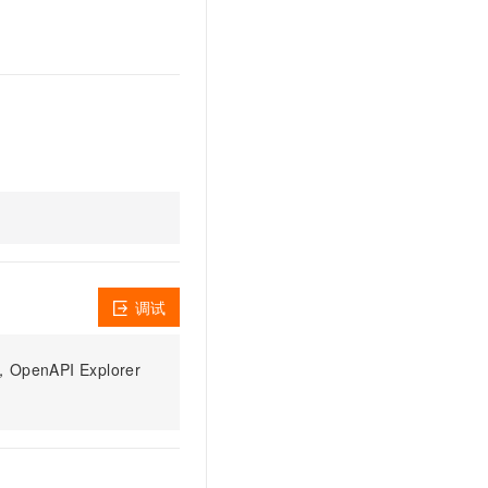
调试
PI Explorer