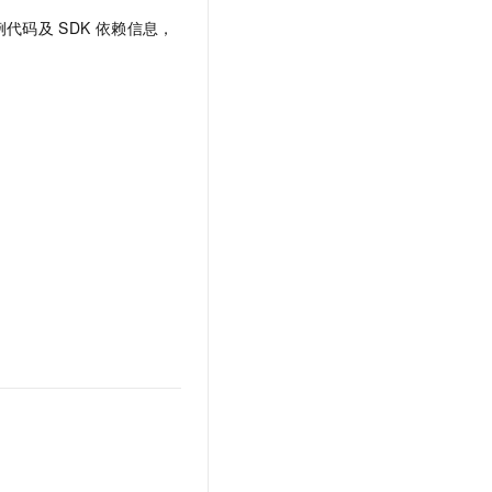
t.diy 一步搞定创意建站
构建大模型应用的安全防护体系
例代码及
SDK
依赖信息，
通过自然语言交互简化开发流程,全栈开发支持
通过阿里云安全产品对 AI 应用进行安全防护