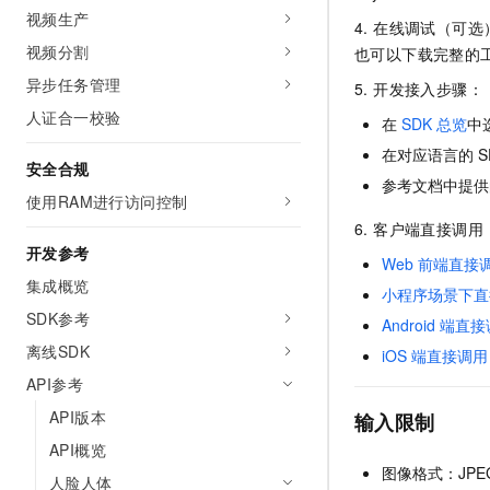
10 分钟在聊天系统中增加
视频生产
专有云
4. 在线调试（可
视频分割
也可以下载完整的
异步任务管理
5. 开发接入步骤：
人证合一校验
在
SDK
总览
中
在对应语言的
S
安全合规
参考文档中提供
使用RAM进行访问控制
6. 客户端直接调
开发参考
Web
前端直接
集成概览
小程序场景下直
SDK参考
Android
端直接
离线SDK
iOS
端直接调用
API参考
API版本
输入限制
API概览
图像格式：JPE
人脸人体