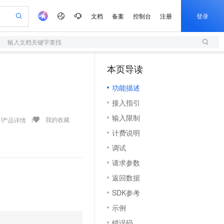
文档
备案
控制台
注册
登录
输入文档关键字查找
验
作计划
器
AI 活动
专业服务
服务伙伴合作计划
开发者社区
加入我们
服务平台百炼
阿里云 OPC 创新助力计划
本页导读
（1）
一站式生成采购清单，支持单品或批量购买
S
io：打造专属 AI 语音助手
S产品伙伴计划（繁花）
峰会
造的大模型服务与应用开发平台
轻量应用服务器
一句话生成原生可编辑精美 PPT 文稿
AI 生产力先锋
Al MaaS 服务伙伴赋能合作
域名
博文
Careers
至高可申请百万元
功能描述
性可伸缩的云计算服务
开启高性价比 AI 编程新体验
Qwen-Audio-3.0-Realtime 端到端实时语音角色扮演
输入一句话想法, 轻松生成专业的 PPT
先锋实践拓展 AI 生产力的边界
快速构建应用程序和网站，即刻迈出上云第一步
Token 补贴，五大权
计划
海大会
伙伴信用分合作计划
商标
问答
社会招聘
接入指引
益加速 OPC 成功
S
eek-V4-Pro
数字证书管理服务（原SSL证书）
一键部署幻兽帕鲁游戏服务器
飞天发布时刻
HOT
划
备案
电子书
校园招聘
输入限制
pSeek-V4-Pro
视频创作，一键激活电商全链路生产力
全托管，含MySQL、PostgreSQL、SQL Server、MariaDB多引擎
实现全站HTTPS，呈现可信的WEB访问
一键购买专属联机服务器，轻松开启游戏
所见，即是所愿
我的收藏
产品详情
更多支持
划
公司注册
镜像站
计费说明
视频生成
语音识别与合成
专属 QwenPaw
短信服务
漫剧工坊：一站式动画创作平台
AI 实训营
HOT
合作伙伴培训与认证
调试
划
上云迁移
的智能体编程平台
站生成，高效打造优质广告素材
从聊天伙伴进化为能主动干活的本地数字员工
快速生产连贯的高质量长漫剧
从基础到进阶，Agent 创客手把手教你
国内短信简单易用，安全可靠，秒级触达，全球覆盖200+国家和地区。
e-1.1-T2V
Qwen3-TTS-Flash
lScope
我要反馈
查询合作伙伴
请求参数
畅细腻的高质量视频
离线语音合成大模型，多语言方言自适应，低延迟高稳定
n Alibaba Cloud ISV 合作
代维服务
olarDB
建企业门户网站
大数据开发治理平台 DataWorks
10 分钟搭建微信、支付宝小程序
返回数据
创新加速
ope
登录合作伙伴管理后台
我要建议
站，无忧落地极速上线
以可视化方式快速构建移动和 PC 门户网站
100%兼容MySQL、PostgreSQL，兼容Oracle，支持集中和分布式
高效部署网站，快速应用到小程序
Data Agent 驱动的一站式 Data+AI 开发治理平台
e-1.1-I2V
Cosyvoice-V3-Flash
SDK参考
安全
畅自然，细节丰富
高表现力语音合成大模型，语音克隆听感自然
我要投诉
上云场景组合购
伴
示例
边界网络安全防护产品
漫剧创作，剧本、分镜、视频高效生成
覆盖90%+业务场景，专享组合折扣价
2V
VPN
Fun-ASR
错误码