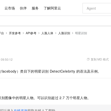
云市场
伙伴
服务
了解阿里云
AI 特惠
数据与 API
成为产品伙伴
企业增值服务
最佳实践
价格计算器
AI 场景体
基础软件
产品伙伴合
阿里云认证
市场活动
配置报价
大模型
平台
开发参考
API参考
人脸人体
人脸识别
明星识别
自助选配和估算价格
新方式
域名与网站
睿译宝，AI翻译排版一步到位
智启 AI 普惠权益
产品生态集成认证中心
企业支持计划
云上春晚
千问官方 MaaS 平台，为开发者和 Agent 而生，新用户赠送 1 亿 + tokens 额度
云服务器 EC
Qwen Aud
AI Coding
阿里云Maa
2026 阿里云
为企业打
数据集
Windows
大模型认证
模型
NEW
NEW
交付可用成果
值低价云产品抢先购
提供智能易用的域名与建站服务
上传文档即自动完成翻译和格式还原
至高享 1亿+免费 tokens，加速 Al 应用落地
安全可靠、弹
智能编程，一键
产品生态伙伴
专家技术服务
云上奥运之旅
弹性计算合作
阿里云中企出
手机三要素
宝塔 Linux
全部认证
价格优势
有专属领域专家
对象存储 OSS
GLM-5.2：长任务时代开源旗舰模型
阿里云 OPC 创新助力计划
云数据库 RD
即刻拥有 DeepS
AI 电商营销
产品生态伙伴工作台
企业增值服务台
云栖战略参考
云存储合作计
云栖大会
身份实名认证
CentOS
训练营
推动算力普惠，释放技术红利
的大模型服务
最高返9万
多领域专家智能体,一键组建 AI 虚拟交付团队
至高百万元 Token 补贴，加速一人公司成长
稳定、安全、高性价比、高性能的云存储服务
真正可用的 1M 上下文,一次完成代码全链路开发
轻松解锁专属 Dee
从图文生成到
复制 MD 格式
 09:50:12
云上的中国
数据库合作计
活动全景
短信
Docker
图片和
站式影视创作平台
人工智能平台 PAI
Hermes Agent，打造自进化智能体
Token Plan 模型订阅计划
Qoder
5 分钟轻松部署
AI 广告创作
企业成长
大模型
NEW
信息公告
acebody）类目下的明星识别
DetectCelebrity
的语法及示例。
看见新力量
云网络合作计
OCR 文字识别
JAVA
级电脑
证享300元代金券
可视化编排打通从文字构思到成片全链路闭环
一站式AI开发、训练和推理服务
自主进化，持久记忆，越用越聪明
Qwen3.8-Max 首发尝鲜，限时加量 10 倍，夜间低至2折
面向真实软件
图文、视频一
Kimi-K3
HappyHors
NEW
魔搭 Mode
loud
服务实践
官网公告
Kimi 最新旗舰模型，长程编程与推理利器
让文字生成流
金融模力时刻
Salesforce O
版
发票查验
全能环境
Qoder CN
Claude Code + GStack 打造工程团队
千问办公，限时限量积分加倍
云原生数据库 P
低代码高效构
AI 建站
NEW
作计划
计划
创新中心
魔搭 ModelSc
健康状态
让AI从“聊天伙伴”进化为能干活的“数字员工”
覆盖公网/内网、递归/权威、移动APP等全场景解析服务
安装技能 GStack，拥有专属 AI 工程团队
你的AI工作搭子，覆盖日常办公高频场景
基于千问大模型等，支持代码智能生成、研发智能问答
0 代码专业建
客户案例
天气预报查询
操作系统
Deepseek-v4-pro
HappyHors
态合作计划
识别图像中的明星人物。可以识别超过
2.7
万个明星人物。
态智能体模型
旗舰 MoE 大模型，百万上下文与顶尖推理能力
图生视频，流
Compute
同享
容器服务 Kubernetes 版 ACK
万小智 AI 建站低至 15元/月
云防火墙
AI 短剧/漫剧
快递物流查询
WordPress
成为服务伙
高校合作
式云数据仓库
点，立即开启云上创新
提供一站式管理容器应用的 K8s 服务
送.CN域名，送备案服务码
云原生的云上
AI助力短剧
GLM-5.2
Wan2.7-T
Ubuntu
可以进入
在线咨询
获取在线人工帮助。