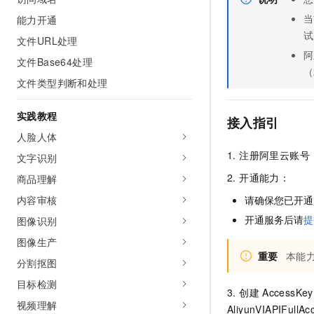
AI 产品 免费试用
网络
安全
云开发大赛
当
能力开通
Tableau 订阅
1亿+ 大模型 tokens 和 
试
文件URL处理
可观测
入门学习赛
中间件
AI空中课堂在线直播课
140+云产品 免费试用
阿
大模型服务
文件Base64处理
上云与迁云
产品新客免费试用，最长1
（
数据库
文件类型判断和处理
生态解决方案
千问AI平台-Token Plan
企业出海
大模型ACA认证体验
大数据计算
助力企业全员 AI 认知与能
实践教程
行业生态解决方案
接入指引
政企业务
媒体服务
千问AI平台-模型体验
人脸人体
开发者生态解决方案
在线体验全尺寸、多种模态
1. 注册阿里云账
文字识别
企业服务与云通信
AI 开发和 AI 应用解决
2. 开通能力：
Happy 系列大模型
商品理解
域名与网站
内容审核
请确保您已开通
终端用户计算
开通服务后请
提
图像识别
图像生产
Serverless
大模型解决方案
重要
本能
分割抠图
开发工具
快速部署 Dify，高效搭建 
目标检测
3. 创建
Access
迁移与运维管理
视频理解
AliyunVIAPIFullAc