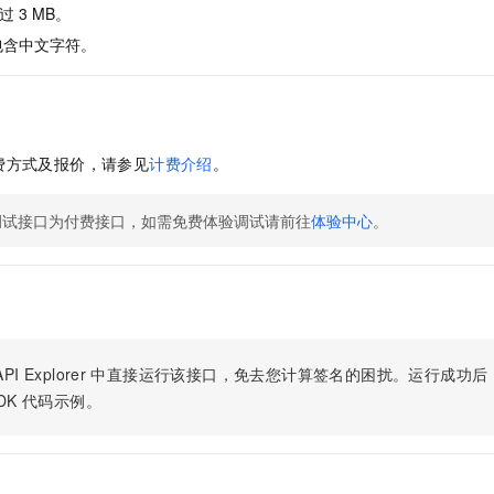
过
3 MB。
包含中文字符。
费方式及报价，请参见
计费介绍
。
调试接口为付费接口，如需免费体验调试请前往
体验中心
。
PI Explorer
中直接运行该接口，免去您计算签名的困扰。运行成功后，OpenA
DK
代码示例。