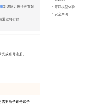
文戏情感细腻自然，动作戏激烈拳拳到肉，实现更强表演能力
支持中英文自由切换，具备更强的噪声鲁棒性
云聚AI 严选权益
SSL 证书
用
对该能力进行更直观
开源模型体验
，一键激活高效办公新体验
精选AI产品，从模型到应用全链提效
安全声明
堡垒机
AI 用量加速计划
请通过钉钉群
应用
防火墙
、识别商机，让客服更高效、服务更出色。
新老同享，达量后返
千问办公
主机安全
NEW
的智能体编程平台
一站式AI生产力平台
AI 应用及服务市场
伶鹊
企业级人与Agent协作平台，接入和调度多个数字员工
智能客服平台，对话机器人、对话分析、智能外呼
示完成账号注册。
AI 应用
大模型服务平台百炼 - 全妙
大模型
应用创作平台
多模态内容创作工具，已接入 DeepSeek
自然语言处理
数据标注
机器学习
息提取
与 AI 智能体进行实时音视频通话
y，您需要给子账号赋予
从文本、图片、视频中提取结构化的属性信息
构建支持视频理解的 AI 音视频实时通话应用