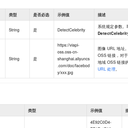
类型
是否必选
示例值
描述
系统规定参数。
String
是
DetectCelebrity
DetectCelebrit
https://viapi-
图像
URL
地址
oss.oss-cn-
OSS
链接，对
String
是
shanghai.aliyuncs
地域
OSS
链接
.com/doc/facebod
URL
处理
。
y/xxx.jpg
类型
示例值
4E92C0D4-