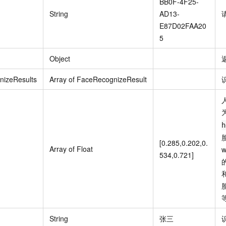
BB0F-4F25-
String
AD13-
E87D02FAA20
5
Object
izeResults
Array of FaceRecognizeResult
h
[0.285,0.202,0.
Array of Float
w
534,0.721]
String
张三