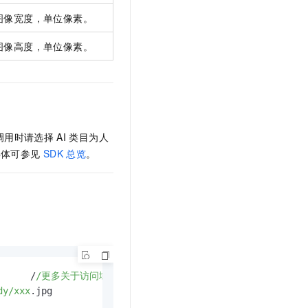
图像宽度，单位像素。
图像高度，单位像素。
调用时请选择
AI
类目为人
具体可参见
SDK
总览
。
      /
/更多关于访问域名（Endpoint）信息，请参见：https:/
/he
dy/xxx
.jpg
