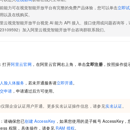
服务生态伙伴
视觉 Coding、空间感知、多模态思考等全面升级
1M上下文，专为长程任务能力而生
云工开物
企业应用
Night Plan 支持 Qwen 3.8-Max
AI 办公
NEW
前能力可在视觉智能开放平台有完整的免费产品体验，您可以单击
立即试
Red Hat
30+ 款产品免费体验
夜间 5 折，Qwen/Meoo/TokenPlan 客户专享
AI智能应用
科研合作
用以及在线购买。
ERP
堂（旗舰版）
SUSE
智能客服
里云视觉智能开放平台视觉
AI
能力
API
接入、接口使用或问题咨询等，
AI 应用构建
大模型原生
CRM
2个月
自动承接线索
23109592）加入阿里云视觉智能开放平台咨询群联系我们。
建站小程序
Qoder
大模型服务平台百炼-应用模版
OA 办公系统
HOT
NEW
面向真实软件
个人版上线、团队版降价；千问3.8-Max首发发尝鲜
丰富多元化的应用模版和解决方案
力提升
财税管理
模板建站
万有无界
大模型服务平台百炼-智能体
400电话
定制建站
的模型效果
灵活可视化地构建企业级 Agent
号：打开
阿里云官网
，在阿里云官网右上角，单击
立即注册
，按照操作提
方案
广告营销
模板小程序
秒悟
人工智能平台 PAI
定制小程序
云端极速 AI 
新一代 AI 视频生成模型，深度适配广告营销等场景
AI Native 的算法工程平台，一站式完成建模、训练、推理服务部署
人脸人体服务
，若未开通服务请
立即开通
。
APP 开发
交申请
，申请通过后方可使用。
建站系统
力仅限企业认证用户开通。更多实名认证操作信息，请参见
实名认证
。
AI 应用
10分钟微调：让0.6B模型媲美235B模型
多模态数据信
Key：请确保您已
创建
AccessKey
，如果您使用的是子账号
AccessKe
依托云原生高可用架构,实现Dify私有化部署
用1%尺寸在特定领域达到大模型90%以上效果
cess
权限，具体操作，请参见
RAM
授权
。