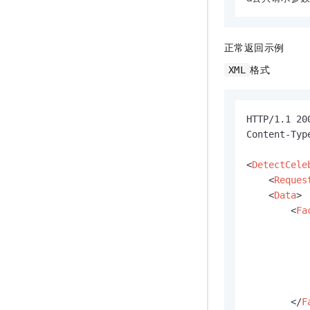
正常返回示例
格式
XML
HTTP/1.1 200
Content-Typ
<
DetectCele
<
Reques
<
Data
>
<
Fa
</
F