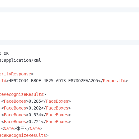
 OK

e:application/xml

brityResponse
>
tId
>
4E92C0D4-BB0F-4F25-AD13-E87D02FAA205
</
RequestId
>
ceRecognizeResults
>
<
FaceBoxes
>
0.285
</
FaceBoxes
>
<
FaceBoxes
>
0.202
</
FaceBoxes
>
<
FaceBoxes
>
0.534
</
FaceBoxes
>
<
FaceBoxes
>
0.721
</
FaceBoxes
>
<
Name
>
张三
</
Name
>
aceRecognizeResults
>