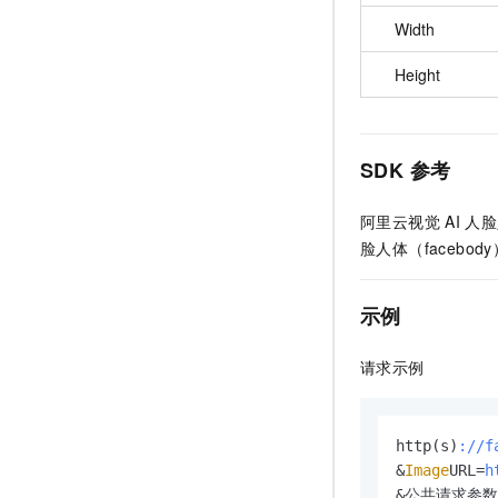
Width
Height
SDK
参考
阿里云视觉
AI
人脸
脸人体（facebod
示例
请求示例
http(s)
://f
&
Image
URL=
h
&公共请求参数