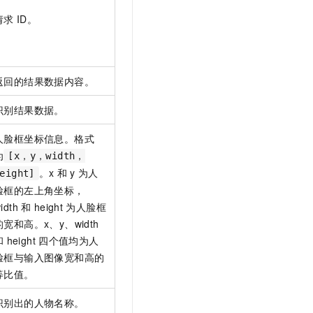
请求
ID。
返回的结果数据内容。
识别结果数据。
人脸框坐标信息。格式
为
[x，y，width，
。x
和
y
为人
eight]
脸框的左上角坐标，
idth
和
height
为人脸框
的宽和高。x、y、width
和
height
四个值均为人
脸框与输入图像宽和高的
等比值。
识别出的人物名称。