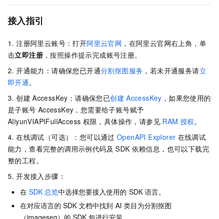
接入指引
1. 注册阿里云账号：打开
阿里云官网
，在阿里云官网右上角，单
击
立即注册
，按照操作提示完成账号注册。
2. 开通能力：请确保您已开通
分割抠图服务
，若未开通服务请
立
即开通
。
3. 创建
AccessKey：请确保您已
创建
AccessKey
，如果您使用的
是子账号
AccessKey，您需要给子账号赋予
AliyunVIAPIFullAccess
权限，具体操作，请参见
RAM
授权
。
4. 在线调试（可选）：您可以通过
OpenAPI Explorer
在线调试
能力，查看完整的调用示例代码及
SDK
依赖信息，也可以下载完
整的工程。
5. 开发接入步骤：
在
SDK
总览
中选择您要接入使用的
SDK
语言。
在对应语言的
SDK
文档中找到
AI
类目为分割抠图
（imageseg）的
SDK
包进行安装。