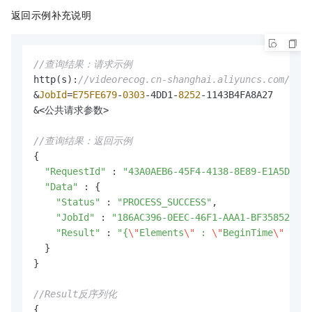
返回示例补充说明
//查询结果：请求示例
http(s):
//videorecog.cn-shanghai.aliyuncs.com/?Act
&
JobId
=
E75FE679
-
0303
-
4DD1
-
8252
-
&<
公共请求参数
>
//查询结果：返回示例
{

"RequestId"
 : 
"43A0AEB6-45F4-4138-8E89-E1A5D6320
"Data"
 : {

"Status"
 : 
"PROCESS_SUCCESS"
,

"JobId"
 : 
"186AC396-0EEC-46F1-AAA1-BF358522742
"Result"
 : 
"{
\"
Elements
\"
 : 
\"
BeginTime
\"
 : 10
  }

}

//Result反序列化
{
