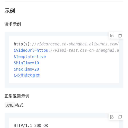
示例
请求示例
http(s):
//videorecog.cn-shanghai.aliyuncs.com/
&VideoUrl=https:
//viapi-test.oss-cn-shanghai.aliyu
&Template=live
&MinTime=10
&MaxTime=20
&公共请求参数
正常返回示例
格式
XML
HTTP/1.1 200 OK
