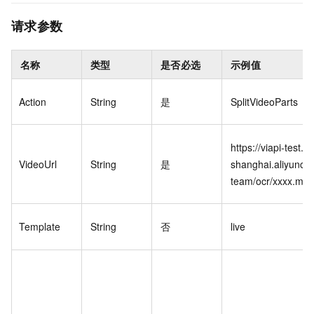
请求参数
名称
类型
是否必选
示例值
Action
String
是
SplitVideoParts
https://viapi-test.o
VideoUrl
String
是
shanghai.aliyuncs.
team/ocr/xxxx.mp
Template
String
否
live