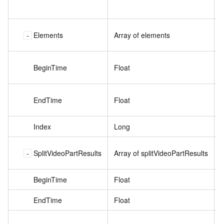
Elements
Array of elements
BeginTime
Float
EndTime
Float
1
Index
Long
SplitVideoPartResults
Array of splitVideoPartResults
BeginTime
Float
0
EndTime
Float
6
y