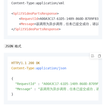
Content-Type:application/xml

<
SplitVideoPartsResponse
>
<
RequestId
>
A00A3C17-61D5-1489-860D-B709F83A7C4
<
Message
>
该调用为异步调用，任务已提交成功，请以reques
</
SplitVideoPartsResponse
>
格式
JSON
HTTP
/
1.1
200
OK
Content
-
Type
:application/json
{

"RequestId"
 : 
"A00A3C17-61D5-1489-860D-B709F83A7
"Message"
 : 
"该调用为异步调用，任务已提交成功，请以reque
}