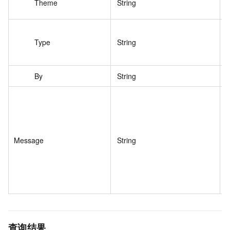
Theme
String
w
Type
String
By
String
m
Message
String
查询结果