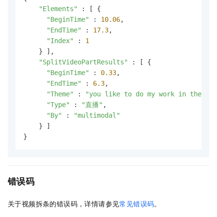
"Elements"
 : [ {

"BeginTime"
 : 
10.06
,

"EndTime"
 : 
17.3
,

"Index"
 : 
1
    } ],

"SplitVideoPartResults"
 : [ {

"BeginTime"
 : 
0.33
,

"EndTime"
 : 
6.3
,

"Theme"
 : 
"you like to do my work in the wor
"Type"
 : 
"直播"
,

"By"
 : 
"multimodal"
    } ]

}
错误码
关于视频拆条的错误码，详情请参见
常见错误码
。