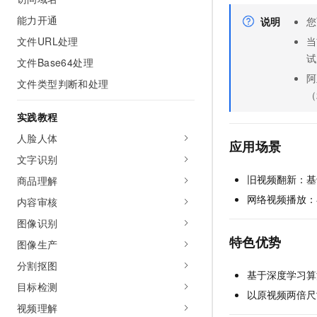
AI 产品 免费试用
网络
安全
云开发大赛
能力开通
说明
您
Tableau 订阅
1亿+ 大模型 tokens 和 
文件URL处理
可观测
入门学习赛
当
中间件
AI空中课堂在线直播课
140+云产品 免费试用
试
大模型服务
文件Base64处理
上云与迁云
产品新客免费试用，最长1
数据库
阿
文件类型判断和处理
生态解决方案
千问AI平台-Token Plan
（
企业出海
大模型ACA认证体验
大数据计算
助力企业全员 AI 认知与能
实践教程
行业生态解决方案
政企业务
媒体服务
千问AI平台-模型体验
人脸人体
开发者生态解决方案
应用场景
在线体验全尺寸、多种模态
文字识别
企业服务与云通信
AI 开发和 AI 应用解决
旧视频翻新：基
Happy 系列大模型
商品理解
域名与网站
网络视频播放：
内容审核
终端用户计算
图像识别
特色优势
图像生产
Serverless
大模型解决方案
分割抠图
开发工具
基于深度学习算
快速部署 Dify，高效搭建 
目标检测
以原视频两倍尺
迁移与运维管理
视频理解