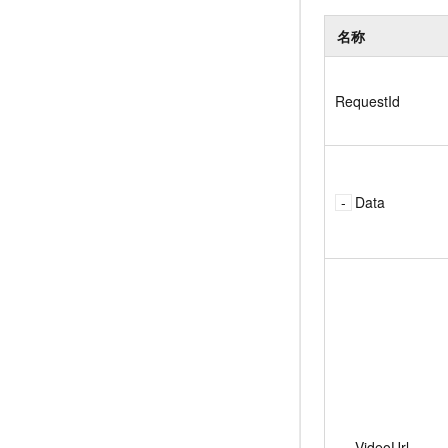
名称
RequestId
Data
VideoUrl