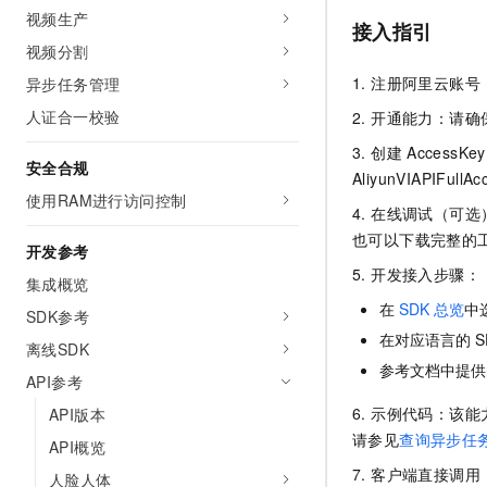
10 分钟在聊天系统中增加
视频生产
专有云
接入指引
视频分割
1. 注册阿里云账
异步任务管理
人证合一校验
2. 开通能力：请
3. 创建
Access
安全合规
AliyunVIAPIFullAc
使用RAM进行访问控制
4. 在线调试（可
也可以下载完整的
开发参考
5. 开发接入步骤：
集成概览
在
SDK
总览
中
SDK参考
在对应语言的
S
离线SDK
参考文档中提供
API参考
6. 示例代码：该
API版本
请参见
查询异步任
API概览
7. 客户端直接调
人脸人体