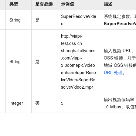
类型
是否必选
示例值
描述
SuperResolveVide
系统规定参数。
String
是
o
SuperResolve
http://viapi-
test.oss-cn-
shanghai.aliyuncs
输入视频
URL
.com/viapi-
OSS
链接，对
String
是
3.0domepic/video
地域
OSS
链接
enhan/SuperReso
URL
处理
。
lveVideo/SuperRe
solveVideo2.mp4
输出视频编码率
Integer
否
5
10 Mbps。取