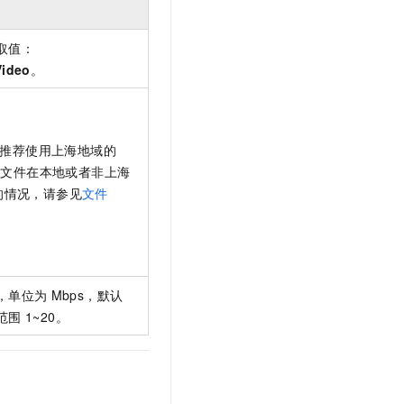
取值：
Video
。
。推荐使用上海地域的
于文件在本地或者非上海
的情况，请参见
文件
，单位为
Mbps，默认
值范围
1~20。