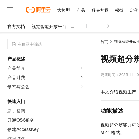
大模型
产品
解决方案
权益
定价
官方文档
视觉智能开放平台
大模型
产品
解决方案
权益
定价
云市场
伙伴
服务
了解阿里云
精选产品
精选解决方案
普惠上云
产品定价
精选商城
成为销售伙伴
售前咨询
为什么选择阿里云
千问AI平台
视觉智能开放
首页
了解云产品的定价详情
大模型服务平台百炼
睿译宝，AI翻译排版一
普惠上云 官方力荐
分销伙伴
在线服务
网站建设
什么是云计算
大
大模型服务与应用平台
上传文档即自动完成翻译和
云服务器38元/年起，超
视频超分
产品概述
咨询伙伴
多端小程序
技术领先
云上成本管理
售后服务
千问大模型
GLM-5.2：长任务时代
官方推荐返现计划
大模型
产品简介
大模型
精选产品
精选解决方案
Salesforce 国际版订阅
稳定可靠
管理和优化成本
多元化、高性能、安全可靠
推荐新用户得奖励，单订单
更新时间：
2025-11-10
销售伙伴合作计划
产品计费
自助服务
友盟天域
安全合规
人工智能与机器学习
AI
文本生成
无影云电脑
Hermes Agent，打造
云工开物
动态与公告
无影生态合作计划
在线服务
本文介绍视频生产（v
观测云
分析师报告
随时随地安全接入的云上超
自主进化，持久记忆，越用
高校专属算力普惠，学生认
计算
互联网应用开发
Qwen3.8-Max
HOT
Salesforce On Alibaba C
工单服务
快速入门
智能体时代全能旗舰模型
Tuya 物联网平台阿里云
研究报告与白皮书
云解析DNS
快速拥有专属 OpenClaw
Consulting Partner 合
大数据
容器
功能描述
新手指南
免费试用
短信专区
蓝凌 OA
Qwen3.7-Plus
AI 大模型销售与服务生
开通OSS服务
现代化应用
存储
天池大赛
能看、能想、能动手的多模
云原生大数据计算服务 Max
解决方案免费试用 新老
视频超分辨能力可
电子合同
创建AccessKey
面向分析的企业级SaaS模
最高领取价值200元试用
安全
MP4
格式。
网络与CDN
AI 算法大赛
Qwen3-VL-Plus
畅捷通
访问域名