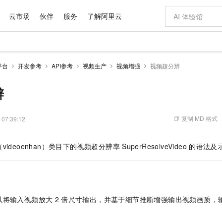
云市场
伙伴
服务
了解阿里云
AI 特惠
数据与 API
成为产品伙伴
企业增值服务
最佳实践
价格计算器
AI 场景体
基础软件
产品伙伴合
阿里云认证
市场活动
配置报价
大模型
平台
开发参考
API参考
视频生产
视频增强
视频超分辨
自助选配和估算价格
步到位
域名与网站
智启 AI 普惠权益
产品生态集成认证中心
企业支持计划
云上春晚
Qwen Audio：打造专属 AI 语音助手
千问官方 MaaS 平台，为开发者和 Agent 而生，新用户赠送 1 亿 + tokens 额度
云服务器 EC
一句话生成原生
AI Coding
阿里云Maa
2026 阿里云
为企业打
数据集
Windows
大模型认证
模型
NEW
NEW
格式还原
值低价云产品抢先购
提供智能易用的域名与建站服务
至高享 1亿+免费 tokens，加速 Al 应用落地
Qwen-Audio-3.0-Realtime 端到端实时语音角色扮演
安全可靠、弹
输入一句话想法,
智能编程，一键
辨
产品生态伙伴
专家技术服务
云上奥运之旅
弹性计算合作
阿里云中企出
手机三要素
宝塔 Linux
全部认证
价格优势
开源旗舰模型
对象存储 OSS
即刻拥有 DeepSeek-V4-Pro
阿里云 OPC 创新助力计划
云数据库 RD
一键部署幻兽
AI 电商营销
产品生态伙伴工作台
企业增值服务台
云栖战略参考
云存储合作计
云栖大会
身份实名认证
CentOS
训练营
推动算力普惠，释放技术红利
的大模型服务
最高返9万
真正可用的 1M 上下文,一次完成代码全链路开发
轻松解锁专属 DeepSeek-V4-Pro
至高百万元 Token 补贴，加速一人公司成长
稳定、安全、高性价比、高性能的云存储服务
一键购买专属
从图文生成到
复制 MD 格式
 07:39:12
云上的中国
数据库合作计
活动全景
短信
Docker
图片和
自进化智能体
人工智能平台 PAI
5 分钟轻松部署专属 QwenPaw
Token Plan 模型订阅计划
Qoder
高效搭建 AI
AI 广告创作
企业成长
大模型
NEW
HOT
信息公告
ideoenhan）类目下的视频超分辨率
SuperResolveVideo
的语法及
看见新力量
云网络合作计
OCR 文字识别
JAVA
级电脑
越聪明
证享300元代金券
一站式AI开发、训练和推理服务
Qwen3.8-Max 首发尝鲜，限时加量 10 倍，夜间低至2折
从聊天伙伴进化为能主动干活的本地数字员工
面向真实软件
图文、视频一
Kimi-K3
HappyHors
NEW
魔搭 Mode
loud
服务实践
官网公告
Kimi 最新旗舰模型，长程编程与推理利器
让文字生成流
金融模力时刻
Salesforce O
版
发票查验
全能环境
Qoder CN
Claude Code + GStack 打造工程团队
千问办公，限时限量积分加倍
云原生数据库 P
低代码高效构
AI 建站
NEW
作计划
计划
创新中心
魔搭 ModelSc
健康状态
让AI从“聊天伙伴”进化为能干活的“数字员工”
覆盖公网/内网、递归/权威、移动APP等全场景解析服务
安装技能 GStack，拥有专属 AI 工程团队
你的AI工作搭子，覆盖日常办公高频场景
基于千问大模型等，支持代码智能生成、研发智能问答
0 代码专业建
客户案例
天气预报查询
操作系统
Deepseek-v4-pro
HappyHors
态合作计划
态智能体模型
旗舰 MoE 大模型，百万上下文与顶尖推理能力
图生视频，流
Compute
同享
容器服务 Kubernetes 版 ACK
万小智 AI 建站低至 15元/月
云防火墙
AI 短剧/漫剧
以将输入视频放大
2
倍尺寸输出，并基于细节推断增强输出视频画质，
快递物流查询
WordPress
成为服务伙
高校合作
式云数据仓库
点，立即开启云上创新
提供一站式管理容器应用的 K8s 服务
送.CN域名，送备案服务码
云原生的云上
AI助力短剧
GLM-5.2
Wan2.7-T
Ubuntu