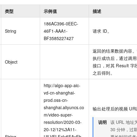
类型
示例值
描述
186AC396-0EEC-
String
46F1-AAA1-
请求
ID。
BF3585227427
返回的结果数据内容。
执行成功后，通过调用
Object
接口，对其
Result
字
之后得到。
http://algo-app-aic-
vd-cn-shanghai-
prod.oss-cn-
shanghai.aliyuncs.co
输出处理后的视频
UR
m/video-super-
resolution/2020-03-
说明
该
URL
地址
20-12/12%3A11-
30
分钟，过
String
UlLVELFzIy5EAyEh.
要长时间或者