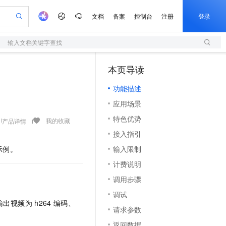
文档
备案
控制台
注册
登录
输入文档关键字查找
验
作计划
器
AI 活动
专业服务
服务伙伴合作计划
开发者社区
加入我们
服务平台百炼
阿里云 OPC 创新助力计划
本页导读
（1）
一站式生成采购清单，支持单品或批量购买
S
可编辑精美 PPT 文稿
S产品伙伴计划（繁花）
峰会
造的大模型服务与应用开发平台
轻量应用服务器
Agency Agents：拥有专属领域专家
AI 生产力先锋
Al MaaS 服务伙伴赋能合作
域名
博文
Careers
至高可申请百万元
功能描述
性可伸缩的云计算服务
 轻松生成专业的 PPT
开启高性价比 AI 编程新体验
先锋实践拓展 AI 生产力的边界
快速构建应用程序和网站，即刻迈出上云第一步
多领域专家智能体,一键组建 AI 虚拟交付团队
Token 补贴，五大权
计划
海大会
伙伴信用分合作计划
商标
问答
社会招聘
应用场景
益加速 OPC 成功
S
帕鲁游戏服务器
数字证书管理服务（原SSL证书）
HappyHorse 打造一站式影视创作平台
飞天发布时刻
HOT
划
备案
电子书
校园招聘
特色优势
联机服务器，轻松开启游戏
视频创作，一键激活电商全链路生产力
全托管，含MySQL、PostgreSQL、SQL Server、MariaDB多引擎
实现全站 HTTPS，呈现可信的 Web 访问
所见，即是所愿
可视化编排打通从文字构思到成片全链路闭环
我的收藏
产品详情
更多支持
划
公司注册
镜像站
接入指引
视频生成
语音识别与合成
 智能体与工作流应用
短信服务
漫剧工坊：一站式动画创作平台
AI 实训营
合作伙伴培训与认证
示例。
输入限制
划
上云迁移
的智能体编程平台
站生成，高效打造优质广告素材
通过阿里云百炼高效搭建AI应用,助力高效开发
快速生产连贯的高质量长漫剧
从基础到进阶，Agent 创客手把手教你
国内短信简单易用，安全可靠，秒级触达，全球覆盖200+国家和地区。
e-1.1-T2V
Qwen3-TTS-Flash
lScope
我要反馈
查询合作伙伴
计费说明
畅细腻的高质量视频
离线语音合成大模型，多语言方言自适应，低延迟高稳定
n Alibaba Cloud ISV 合作
代维服务
olarDB
建企业门户网站
大数据开发治理平台 DataWorks
10 分钟搭建微信、支付宝小程序
调用步骤
创新加速
ope
登录合作伙伴管理后台
我要建议
站，无忧落地极速上线
以可视化方式快速构建移动和 PC 门户网站
100%兼容MySQL、PostgreSQL，兼容Oracle，支持集中和分布式
高效部署网站，快速应用到小程序
Data Agent 驱动的一站式 Data+AI 开发治理平台
e-1.1-I2V
Cosyvoice-V3-Flash
调试
安全
畅自然，细节丰富
高表现力语音合成大模型，语音克隆听感自然
我要投诉
上云场景组合购
输出视频为
h264
编码、
伴
请求参数
边界网络安全防护产品
漫剧创作，剧本、分镜、视频高效生成
覆盖90%+业务场景，专享组合折扣价
2V
VPN
Fun-ASR
返回数据