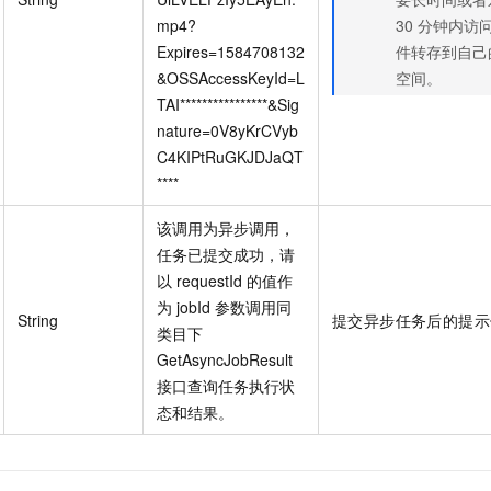
mp4?
30
分钟内访
Expires=1584708132
件转存到自己
&OSSAccessKeyId=L
空间。
TAI****************&Sig
nature=0V8yKrCVyb
C4KIPtRuGKJDJaQT
****
该调用为异步调用，
任务已提交成功，请
以
requestId
的值作
为
jobId
参数调用同
String
提交异步任务后的提示
类目下
GetAsyncJobResult
接口查询任务执行状
态和结果。