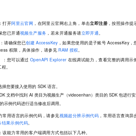
一个 AI 助手
即刻拥有 DeepSeek-R1 满血版
超强辅助，Bol
在企业官网、通讯软件中为客户提供 AI 客服
多种方案随心选，轻松解锁专属 DeepSeek
号：打开
阿里云官网
，在阿里云官网右上角，单击
立即注册
，按照操作提
确保您已开通
视频生产服务
，若未开通服务请
立即开通
。
Key：请确保您已
创建
AccessKey
，如果您使用的是子账号
AccessKe
cess
权限，具体操作，请参见
RAM
授权
。
选）：您可以通过
OpenAPI Explorer
在线调试能力，查看完整的调用示
工程。
选择您要接入使用的
SDK
语言。
DK
文档中找到
AI
类目为视频生产（videoenhan）类目的
SDK
包进行安
的示例代码进行适当修改后调用。
能力常用语言的示例代码，请参见
视频超分辨示例代码
，常用语言查询异
务结果示例代码
。
用：该能力常用的客户端调用方式包括以下几种。