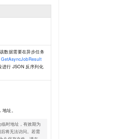
该数据需要在异步任务
GetAsyncJobResult
段进行
JSON
反序列化
L
地址。
为临时地址，有效期为
期后将无法访问。若需
永久保存文件，请在