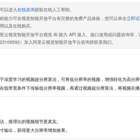
服务生态伙伴
视觉 Coding、空间感知、多模态思考等全面升级
1M上下文，专为长程任务能力而生
云工开物
企业应用
Night Plan 支持 Qwen 3.8-Max
AI 办公
NEW
可以进入
在线咨询
获取在线人工帮助。
Red Hat
30+ 款产品免费体验
夜间 5 折，Qwen/Meoo/TokenPlan 客户专享
AI智能应用
科研合作
ERP
前能力可在视觉智能开放平台有完整的免费产品体验，您可以单击
立即试
堂（旗舰版）
SUSE
智能客服
用以及在线购买。
AI 应用构建
大模型原生
CRM
2个月
自动承接线索
里云视觉智能开放平台视觉
AI
能力
API
接入、接口使用或问题咨询等，
建站小程序
Qoder
大模型服务平台百炼-应用模版
OA 办公系统
HOT
NEW
23109592）加入阿里云视觉智能开放平台咨询群联系我们。
面向真实软件
个人版上线、团队版降价；千问3.8-Max首发发尝鲜
丰富多元化的应用模版和解决方案
力提升
财税管理
模板建站
万有无界
大模型服务平台百炼-智能体
400电话
定制建站
的模型效果
灵活可视化地构建企业级 Agent
方案
广告营销
模板小程序
秒悟
于深度学习的视频超分辨算法，可将低分辨率的视频，增强转化为高分辨
人工智能平台 PAI
定制小程序
云端极速 AI 
新一代 AI 视频生成模型，深度适配广告营销等场景
AI Native 的算法工程平台，一站式完成建模、训练、推理服务部署
在低带宽条件下传输低分辨率视频，再通过视频超分辨算法，将视频在播
APP 开发
建站系统
法，推理出的视频细节更真实。
AI 应用
10分钟微调：让0.6B模型媲美235B模型
多模态数据信
寸输出，获得更大分辨率增加效果。
依托云原生高可用架构,实现Dify私有化部署
用1%尺寸在特定领域达到大模型90%以上效果