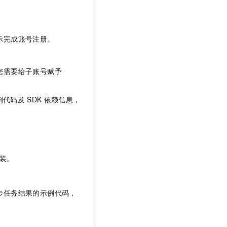
t.diy 一步搞定创意建站
构建大模型应用的安全防护体系
通过自然语言交互简化开发流程,全栈开发支持
通过阿里云安全产品对 AI 应用进行安全防护
示完成账号注册。
y，您需要给子账号赋予
例代码及
SDK
依赖信息，
装。
步任务结果的示例代码，