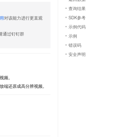
文戏情感细腻自然，动作戏激烈拳拳到肉，实现更强表演能力
支持中英文自由切换，具备更强的噪声鲁棒性
云聚AI 严选权益
SSL 证书
查询结果
，一键激活高效办公新体验
精选AI产品，从模型到应用全链提效
SDK参考
堡垒机
用
对该能力进行更直观
AI 用量加速计划
应用
示例代码
防火墙
、识别商机，让客服更高效、服务更出色。
新老同享，达量后返
请通过钉钉群
示例
千问办公
主机安全
NEW
错误码
的智能体编程平台
一站式AI生产力平台
安全声明
AI 应用及服务市场
伶鹊
企业级人与Agent协作平台，接入和调度多个数字员工
智能客服平台，对话机器人、对话分析、智能外呼
AI 应用
大模型服务平台百炼 - 全妙
视频。
大模型
应用创作平台
多模态内容创作工具，已接入 DeepSeek
放端还原成高分辨视频。
自然语言处理
数据标注
机器学习
息提取
与 AI 智能体进行实时音视频通话
从文本、图片、视频中提取结构化的属性信息
构建支持视频理解的 AI 音视频实时通话应用