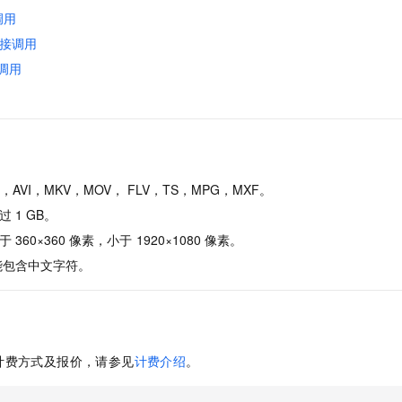
调用
接调用
调用
AVI，MKV，MOV， FLV，TS，MPG，MXF。
过
1 GB。
于
360×360
像素，小于
1920×1080
像素。
能包含中文字符。
计费方式及报价，请参见
计费介绍
。