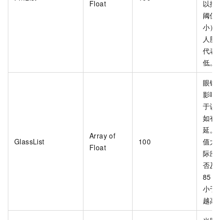
Float
以按
阈值
小）
人脸
代表
低。
眼镜
影响
于识别
如有
延。
Array of
GlassList
100
值大
Float
际应
否及
85
小于
越高