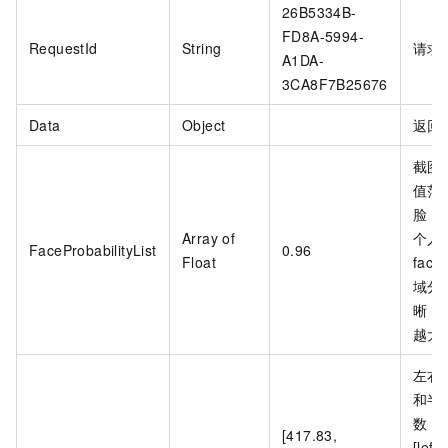
26B5334B-
FD8A-5994-
RequestId
String
请求
A1DA-
3CA8F7B25676
Data
Object
返回
截图
值范
脸，
Array of
个人脸
FaceProbabilityList
0.96
Float
fac
域分
晰，
越大
左右
和半
数，
[417.83,
[left