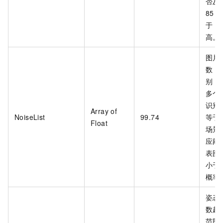
否及
85
于
8
高。
图片
数，
别，取
多个
识别
Array of
NoiseList
99.74
等于
Float
场景
应阈
表图
小于
概率
姿态
数越
范围(