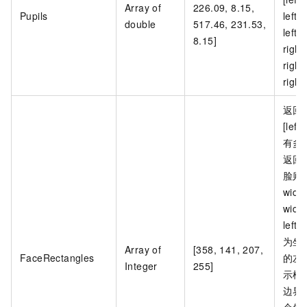
Array of
226.09, 8.15,
Pupils
left_
double
517.46, 231.53,
left_
8.15]
right
right
right
返回
[left
有多
返回
脸则返回
width
widt
lef
为坐
Array of
[358, 141, 207,
FaceRectangles
的左
Integer
255]
示框
边界
个像