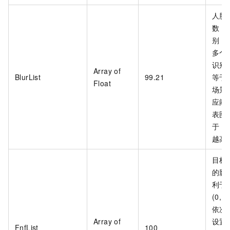
人脸
数，
别，取
多个
识别
Array of
BlurList
99.21
等于
Float
场景
应阈
表图
于
8
越高
目标
的影
利于
(0,
依次
Array of
设置
FnfList
100