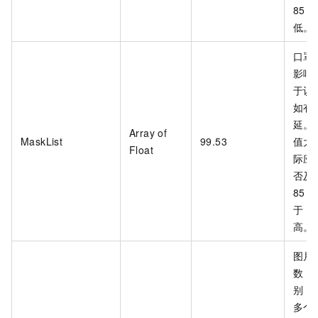
85
低。
口罩
影响
于识别
如有
延。
Array of
MaskList
99.53
值大
Float
际应
否及
85
于
8
高。
图片
数，
别，取
多个