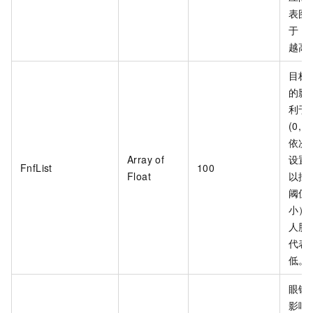
表图
于
8
越高
目标
的影
利于
(0,
依次
Array of
设置
FnfList
100
Float
以按
阈值
小）
人脸
代表
低。
眼镜
影响