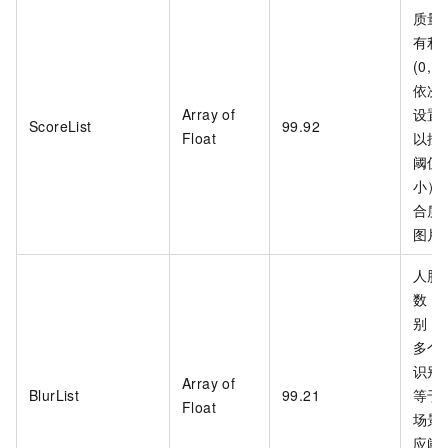
质量
有利
(0,
依次
Array of
设置
ScoreList
99.92
Float
以按
阈值
小）
合质
图片
人脸
数，
别，取
多个
识别
Array of
BlurList
99.21
等于
Float
场景
应阈