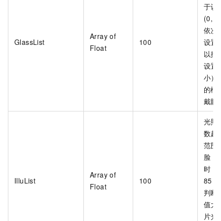
于识
(0,
依次
Array of
GlassList
100
设置
Float
以按
设置
小）
的概
戴眼
光照
数越
范围(
脸，
时，
Array of
IlluList
100
85
Float
判断
值大
片光