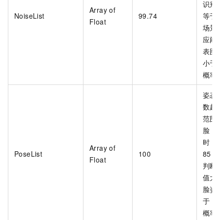
识别
Array of
NoiseList
99.74
等于
Float
场景
应阈
表图
小于
概率
姿态
数越
范围为
脸，
时，
Array of
PoseList
100
85
Float
判断
值大
脸姿
于
8
概率