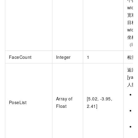
wid
宽和
目标
wid
坐标
（lef
FaceCount
Integer
1
检测
返回
[yaw
人脸
y
Array of
[5.02, -3.95,
PoseList
Float
2.41]
p
r