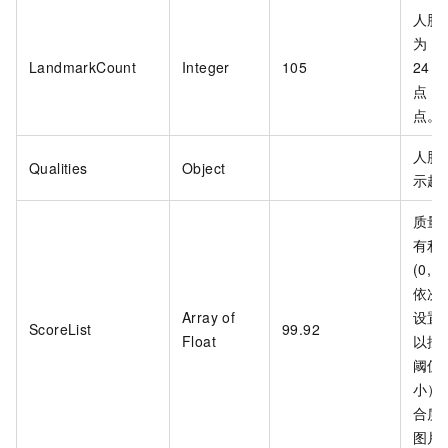
人脸
为
1
LandmarkCount
Integer
105
24
点，
点。
人脸
Qualities
Object
示越
质量
有利
(0,
依次
Array of
设置
ScoreList
99.92
Float
以按
阈值
小）
合质
图片