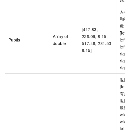
左右
和半
数，
[417.83,
[left
Array of
226.09, 8.15,
Pupils
left_
double
517.46, 231.53,
left_
8.15]
right
right
right
返回
[left
有多
返回
脸则返回
width
widt
lef