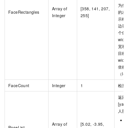
为坐
Array of
[358, 141, 207,
FaceRectangles
的左
Integer
255]
示框
边界
个像
wid
宽和
目标
wid
坐标
（lef
FaceCount
Integer
1
检测
返回
[yaw
人脸
y
Array of
[5.02, -3.95,
PoseList