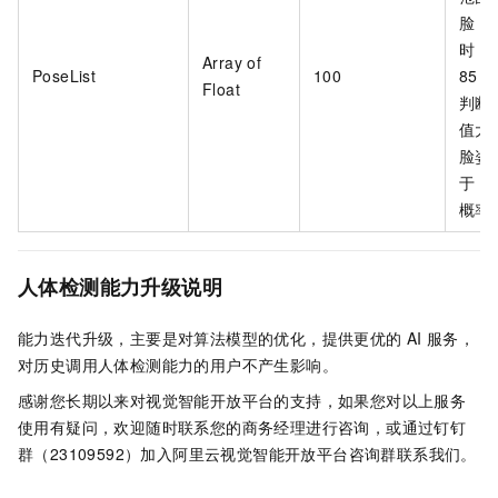
脸，
时，
Array of
PoseList
100
85
Float
判断
值大
脸姿
于
8
概率
人体检测能力升级说明
能力迭代升级，主要是对算法模型的优化，提供更优的
AI
服务，
对历史调用人体检测能力的用户不产生影响。
感谢您长期以来对视觉智能开放平台的支持，如果您对以上服务
使用有疑问，欢迎随时联系您的商务经理进行咨询，或通过钉钉
群（23109592）加入阿里云视觉智能开放平台咨询群联系我们。