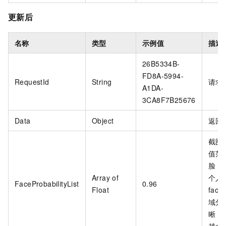
更新后
名称
类型
示例值
描述
26B5334B-
FD8A-5994-
RequestId
String
请求
A1DA-
3CA8F7B25676
Data
Object
返回
截图
值范
脸，
Array of
个人脸
FaceProbabilityList
0.96
Float
fac
域分
晰，
越大