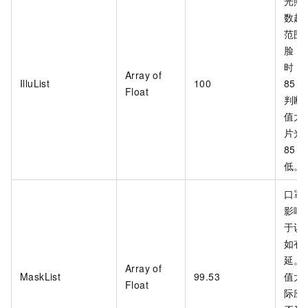
光照
数越
范围(
脸，
时，
Array of
IlluList
100
85
Float
判断
值大
片光
85
低。
口罩
影响
于识别
如有
延。
Array of
MaskList
99.53
值大
Float
际应