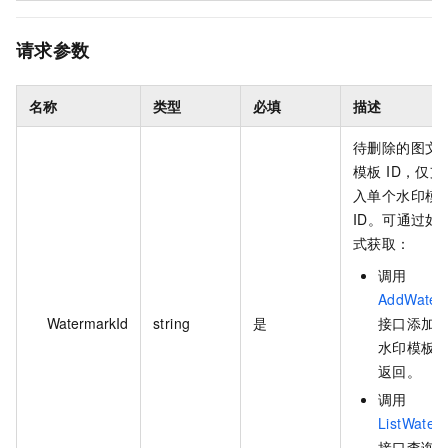
请求参数
名称
类型
必填
描述
待删除的图文
模板 ID，仅
入单个水印模
ID。可通过如
式获取：
调用
AddWater
WatermarkId
string
是
接口添加
水印模板
返回。
调用
ListWater
接口查询