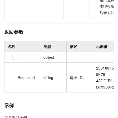
水印模板
后会返回
返回参数
名称
类型
描述
示例值
object
25818875-
5F78-
RequestId
string
请求 ID。
4A*****F6-
D7393642C
示例
正常返回示例