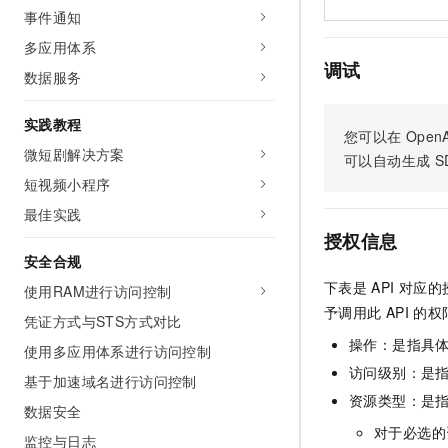
10 分钟在聊天系统中增加
事件通知
专有云
多应用体系
调试
数据服务
实践教程
您可以在
OpenA
微短剧解决方案
可以自动生成
S
短视频小程序
最佳实践
授权信息
安全合规
下表是
API
对应的
使用RAM进行访问控制
予调用此
API
的权
凭证方式与STS方式对比
操作：是指具
使用多应用体系进行访问控制
访问级别：是指
基于加速域名进行访问控制
资源类型：是
数据安全
对于必选的
监控与日志