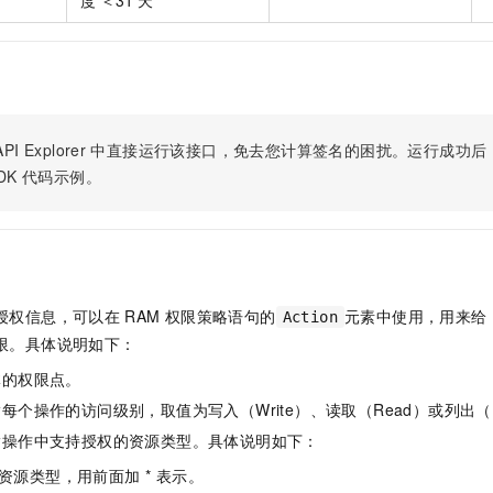
度 ＜31 天
一个 AI 助手
即刻拥有 DeepSeek-R1 满血版
超强辅助，Bol
在企业官网、通讯软件中为客户提供 AI 客服
多种方案随心选，轻松解锁专属 DeepSeek
PI Explorer
中直接运行该接口，免去您计算签名的困扰。运行成功后，OpenA
DK
代码示例。
授权信息，可以在
RAM
权限策略语句的
元素中使用，用来给
Action
限。具体说明如下：
体的权限点。
每个操作的访问级别，取值为写入（Write）、读取（Read）或列出（L
指操作中支持授权的资源类型。具体说明如下：
资源类型，用前面加 * 表示。