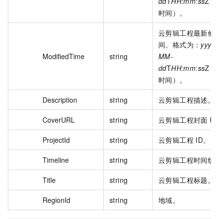
dd
T
HH:mm:ss
Z（
时间）。
云剪辑工程最新修
间。格式为：
yyyy-
ModifiedTime
string
MM-
dd
T
HH:mm:ss
Z（
时间）。
Description
string
云剪辑工程描述。
CoverURL
string
云剪辑工程封面 U
ProjectId
string
云剪辑工程 ID。
Timeline
string
云剪辑工程时间线
Title
string
云剪辑工程标题。
RegionId
string
地域。