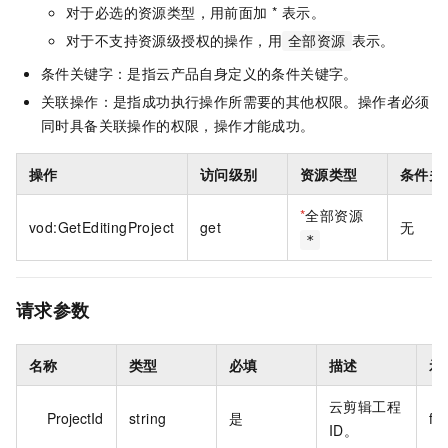
对于必选的资源类型，用前面加 * 表示。
对于不支持资源级授权的操作，用
表示。
全部资源
条件关键字：是指云产品自身定义的条件关键字。
关联操作：是指成功执行操作所需要的其他权限。操作者必须
同时具备关联操作的权限，操作才能成功。
操作
访问级别
资源类型
条件关
*
全部资源
vod:GetEditingProject
get
无
*
请求参数
名称
类型
必填
描述
示
云剪辑工程
ProjectId
string
是
fb
ID。