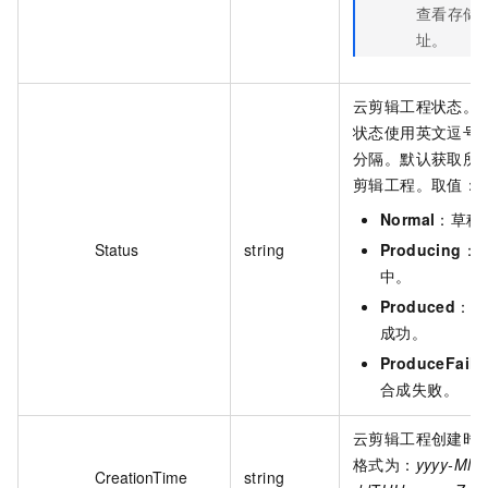
查看存储
址。
云剪辑工程状态。
状态使用英文逗号（
分隔。默认获取所
剪辑工程。取值：
Normal
：草稿
Status
string
Producing
：
中。
Produced
：合
成功。
ProduceFaile
合成失败。
云剪辑工程创建时
格式为：
yyyy-MM-
CreationTime
string