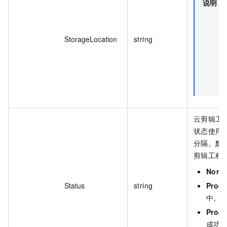
说明
StorageLocation
string
云剪辑工
状态使用
分隔。默
剪辑工程
Norm
Status
string
Prod
中。
Prod
成功