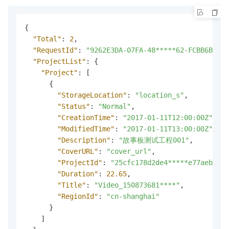
{
"Total"
:
2
,
"RequestId"
:
"9262E3DA-07FA-48*****62-FCBB6BC61D
"ProjectList"
:
{
"Project"
:
[
{
"StorageLocation"
:
"location_s"
,
"Status"
:
"Normal"
,
"CreationTime"
:
"2017-01-11T12:00:00Z"
,
"ModifiedTime"
:
"2017-01-11T13:00:00Z"
,
"Description"
:
"故事板测试工程001"
,
"CoverURL"
:
"cover_url"
,
"ProjectId"
:
"25cfc178d2de4*****e77aebed6a
"Duration"
:
22.65
,
"Title"
:
"Video_150873681****"
,
"RegionId"
:
"cn-shanghai"
}
]