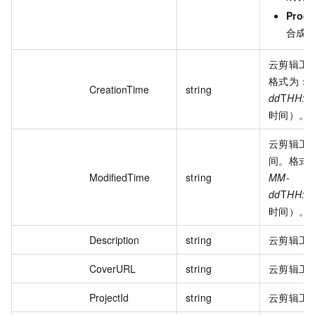
Produ
合成
云剪辑工
格式为：
y
CreationTime
string
dd
T
HH:m
时间）。
云剪辑工
间。格式
ModifiedTime
string
MM-
dd
T
HH:m
时间）。
Description
string
云剪辑工
CoverURL
string
云剪辑工程
ProjectId
string
云剪辑工程