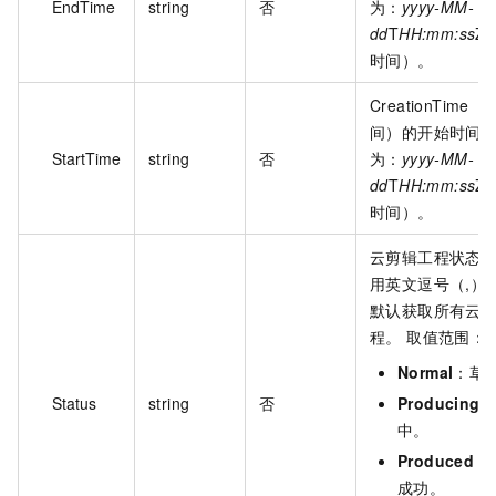
EndTime
string
否
为：
yyyy-MM-
dd
T
HH:mm:ss
Z
时间）。
CreationTime
间）的开始时间
StartTime
string
否
为：
yyyy-MM-
dd
T
HH:mm:ss
Z
时间）。
云剪辑工程状态
用英文逗号（,）
默认获取所有云
程。 取值范围：
Normal
：草
Status
string
否
Producing
中。
Produced
：
成功。