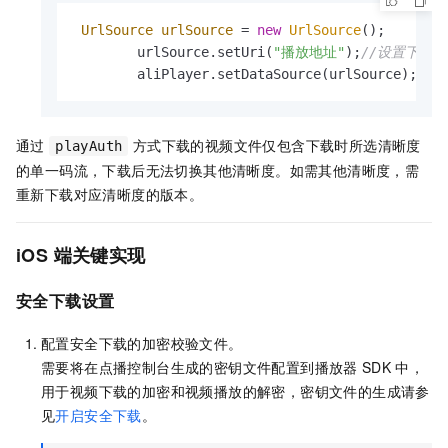
UrlSource
urlSource
=
new
UrlSource
();

        urlSource.setUri(
"播放地址"
);
//设置下载
        aliPlayer.setDataSource(urlSource);
通过
方式下载的视频文件仅包含下载时所选清晰度
playAuth
的单一码流，下载后无法切换其他清晰度。如需其他清晰度，需
重新下载对应清晰度的版本。
iOS
端关键实现
安全下载设置
配置安全下载的加密校验文件。
需要将在点播控制台生成的密钥文件配置到播放器
SDK
中，
用于视频下载的加密和视频播放的解密，密钥文件的生成请参
见
开启安全下载
。