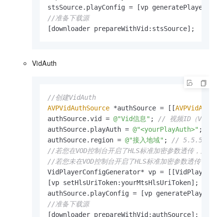
//准备下载源
[downloader prepareWithVid:stsSource];
VidAuth
//创建VidAuth
AVPVidAuthSource
 *authSource = [[
AVPVidAuth
authSource.vid = 
@"Vid信息"
; 
// 视频ID（Vide
authSource.playAuth = 
@"<yourPlayAuth>"
; 
//
authSource.region = 
@"接入地域"
; 
// 5.5.5
//若您在VOD控制台开启了HLS标准加密参数透传，且默认的
//若您未在VOD控制台开启了HLS标准加密参数透传，
VidPlayerConfigGenerator* vp = [[VidPlayerCo
[vp setHlsUriToken:yourMtsHlsUriToken];

//准备下载源
[downloader prepareWithVid:authSource];