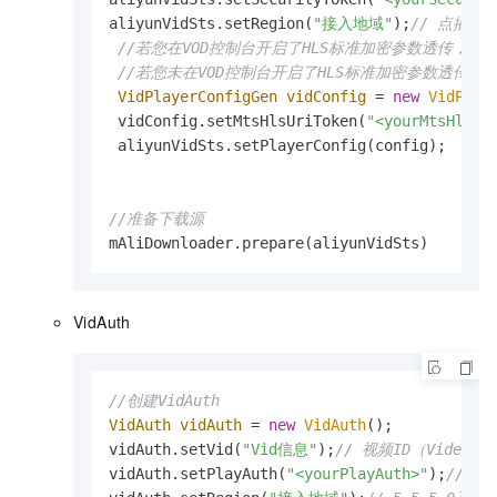
aliyunVidSts.setRegion(
"接入地域"
);
// 点播服务
//若您在VOD控制台开启了HLS标准加密参数透传，且默认
//若您未在VOD控制台开启了HLS标准加密参数透传
VidPlayerConfigGen
vidConfig
=
new
VidPlay
 vidConfig.setMtsHlsUriToken(
"<yourMtsHlsUr
 aliyunVidSts.setPlayerConfig(config);

//准备下载源
mAliDownloader.prepare(aliyunVidSts)
VidAuth
//创建VidAuth
VidAuth
vidAuth
=
new
VidAuth
();

vidAuth.setVid(
"Vid信息"
);
// 视频ID（VideoI
vidAuth.setPlayAuth(
"<yourPlayAuth>"
);
// 播