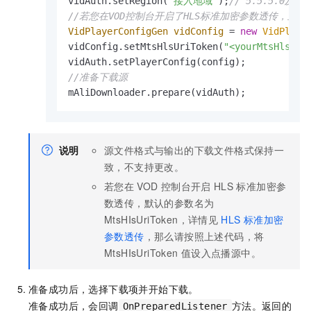
vidAuth.setRegion(
"接入地域"
);
// 5.5.5.0
//若您在VOD控制台开启了HLS标准加密参数透传，且默认的
VidPlayerConfigGen
vidConfig
=
new
VidPlaye
vidConfig.setMtsHlsUriToken(
"<yourMtsHlsUri
//准备下载源
mAliDownloader.prepare(vidAuth);
说明
源文件格式与输出的下载文件格式保持一
致，不支持更改。
若您在
VOD
控制台开启
HLS
标准加密参
数透传，默认的参数名为
MtsHIsUriToken，详情见
HLS
标准加密
参数透传
，那么请按照上述代码，将
MtsHIsUriToken
值设入点播源中。
准备成功后，选择下载项并开始下载。
准备成功后，会回调
方法。返回的
OnPreparedListener