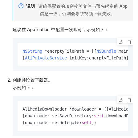
说明
请确保配置的加密校验文件与预先绑定的
App
信息一致，否则会导致视频下载失败。
建议在
Application
中配置一次即可，示例如下：
NSString
 *encrptyFilePath = [[
NSBundle
 mainBun
[
AliPrivateService
 initKey:encrptyFilePath];
创建并设置下载器。
示例如下：
AliMediaDownloader *downloader = [[AliMediaDown
[downloader setSaveDirectory:
self
.downLoadPath]
[downloader setDelegate:
self
];