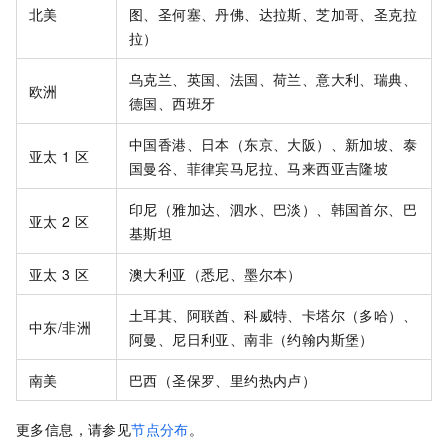
北美
图、圣何塞、丹佛、达拉斯、芝加哥、圣克拉
拉）
乌克兰、英国、法国、荷兰、意大利、瑞典、
欧洲
德国、西班牙
中国香港、日本（东京、大阪）、新加坡、泰
亚太
1
区
国曼谷、菲律宾马尼拉、马来西亚吉隆坡
印尼（雅加达、泗水、巴淡）、韩国首尔、巴
亚太
2
区
基斯坦
亚太
3
区
澳大利亚（悉尼、墨尔本）
土耳其、阿联酋、科威特、卡塔尔（多哈）、
中东/非洲
阿曼、尼日利亚、南非（约翰内斯堡）
南美
巴西（圣保罗、里约热内卢）
更多信息，请参见
节点分布
。