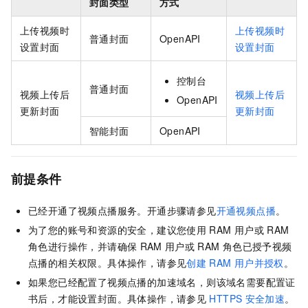
封面类型
方式
上传视频时
上传视频时
普通封面
OpenAPI
设置封面
设置封面
控制台
普通封面
视频上传后
视频上传后
OpenAPI
更新封面
更新封面
智能封面
OpenAPI
前提条件
已经开通了视频点播服务。开通步骤请参见
开通视频点播
。
为了您的账号和资源的安全，建议您使用
RAM
用户或
RAM
角色进行操作，并请确保
RAM
用户或
RAM
角色已授予视频
点播的相关权限。具体操作，请参见
创建
RAM
用户并授权
。
如果您已经配置了视频点播的加速域名，则该域名需要配置证
书后，才能设置封面。具体操作，请参见
HTTPS
安全加速
。