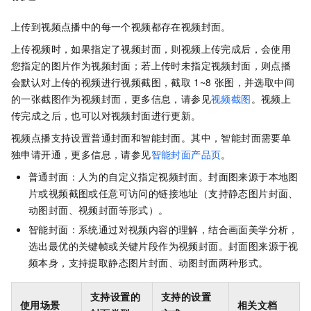
上传到视频点播中的每一个视频都存在视频封面。
上传视频时，如果指定了视频封面，则视频上传完成后，会使用
您指定的图片作为视频封面；若上传时未指定视频封面，则点播
会默认对上传的视频进行视频截图，截取
1~8
张图，并选取中间
的一张截图作为视频封面，更多信息，请参见
视频截图
。视频上
传完成之后，也可以对视频封面进行更新。
视频点播支持设置普通封面和智能封面。其中，智能封面需要单
独申请开通，更多信息，请参见
智能封面产品页
。
普通封面：人为的自定义指定视频封面。封面图来源于本地图
片或视频截图或任意可访问的链接地址（支持静态图片封面、
动图封面、视频封面等形式）。
智能封面：系统通过对视频内容的理解，结合画面美学分析，
选出最优的关键帧或关键片段作为视频封面。封面图来源于视
频本身，支持提取静态图片封面、动图封面两种形式。
支持设置的
支持的设置
使用场景
相关文档