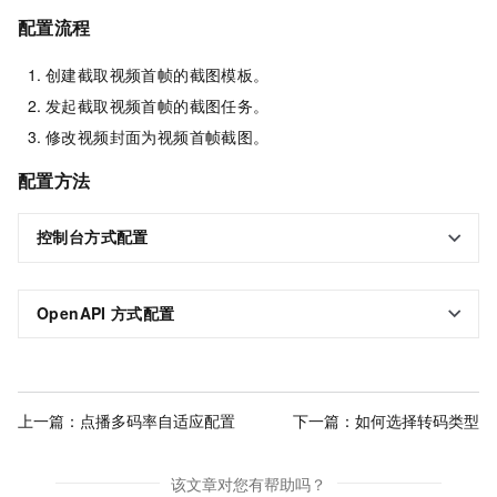
配置流程
创建截取视频首帧的截图模板。
发起截取视频首帧的截图任务。
修改视频封面为视频首帧截图。
配置方法
控制台方式配置
OpenAPI
方式配置
上一篇：
点播多码率自适应配置
下一篇：
如何选择转码类型
该文章对您有帮助吗？