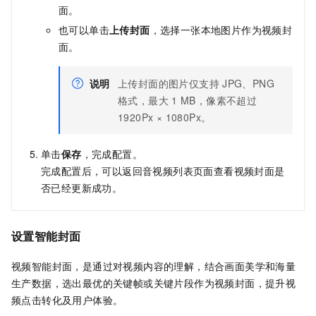
面。
也可以单击
上传封面
，选择一张本地图片作为视频封
面。
说明
上传封面的图片仅支持
JPG、PNG
格式，最大
1 MB，像素不超过
1920Px × 1080Px。
单击
保存
，完成配置。
完成配置后，可以返回音视频列表页面查看视频封面是
否已经更新成功。
设置智能封面
视频智能封面，是通过对视频内容的理解，结合画面美学和海量
生产数据，选出最优的关键帧或关键片段作为视频封面，提升视
频点击转化及用户体验。