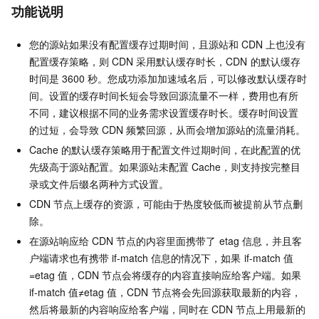
功能说明
您的源站如果没有配置缓存过期时间，且源站和
CDN
上也没有
配置缓存策略，则
CDN
采用默认缓存时长，CDN
的默认缓存
时间是
3600
秒。您成功添加加速域名后，可以修改默认缓存时
间。设置的缓存时间长短会导致回源流量不一样，费用也有所
不同，建议根据不同的业务需求设置缓存时长。缓存时间设置
的过短，会导致
CDN
频繁回源，从而会增加源站的流量消耗。
Cache
的默认缓存策略用于配置文件过期时间，在此配置的优
先级高于源站配置。如果源站未配置
Cache，则支持按完整目
录或文件后缀名两种方式设置。
CDN
节点上缓存的资源，可能由于热度较低而被提前从节点删
除。
在源站响应给
CDN
节点的内容里面携带了
etag
信息，并且客
户端请求也有携带
if-match
信息的情况下，如果
if-match
值
=etag
值，CDN
节点会将缓存的内容直接响应给客户端。如果
if-match
值≠etag
值，CDN
节点将会先回源获取最新的内容，
然后将最新的内容响应给客户端，同时在
CDN
节点上用最新的