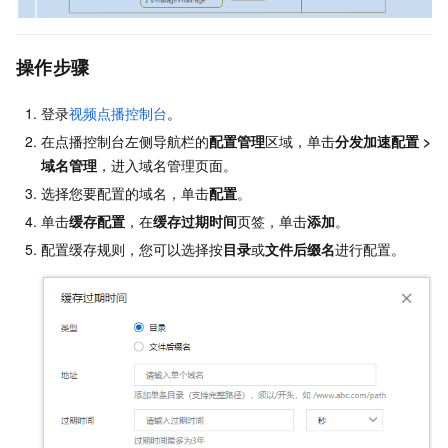
操作步骤
登录
视频点播控制台
。
在点播控制台左侧导航栏的
配置管理
区域，单击
分发加速配置
>
域名管理
，进入域名管理页面。
选择您要配置的域名，单击
配置
。
单击
缓存配置
，在
缓存过期时间
页签，单击
添加
。
配置缓存规则，您可以选择按
目录
或
文件后缀名
进行配置。