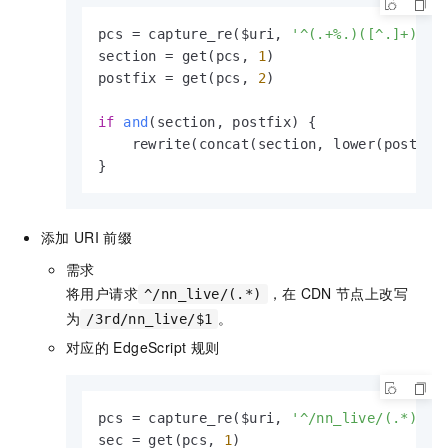
pcs = capture_re($uri, 
'^(.+%.)([^.]+)'
)

section = get(pcs, 
1
)

postfix = get(pcs, 
2
)

if
and
(section, postfix)
 {

    rewrite(concat(section, lower(postfix
}
添加
URI
前缀
需求
将用户请求
，在
CDN
节点上改写
^/nn_live/(.*)
为
。
/3rd/nn_live/$1
对应的
EdgeScript
规则
pcs = capture_re($uri, 
'^/nn_live/(.*)'
)

sec = get(pcs, 
1
)
