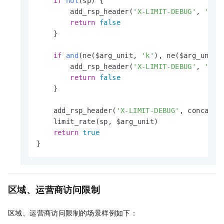
if
not
(sp)
 {

        add_rsp_header(
'X-LIMIT-DEBUG'
, 
'inv
return
false
    }

if
and
(ne($arg_unit, 
'k'
)
, ne($arg_unit,
        add_rsp_header(
'X-LIMIT-DEBUG'
, 
'inv
return
false
    }

    add_rsp_header(
'X-LIMIT-DEBUG'
, concat(
'
    limit_rate(sp, $arg_unit)

return
true
}
区域、运营商访问限制
区域、运营商访问限制的场景样例如下：