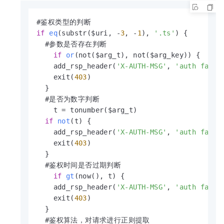
if
eq
(substr($uri, -
3
, -
1
)
, 
'.ts'
) {

  #参数是否存在判断

if
or
(not($arg_t)
, not($arg_key)) {

    add_rsp_header(
'X-AUTH-MSG'
, 
'auth faile
    exit(
403
)

  }

  #是否为数字判断

    t = tonumber($arg_t)

if
not
(t)
 {

    add_rsp_header(
'X-AUTH-MSG'
, 
'auth faile
    exit(
403
)

  }

  #鉴权时间是否过期判断

if
gt
(now()
, t) {

    add_rsp_header(
'X-AUTH-MSG'
, 
'auth faile
    exit(
403
)

  }

  #鉴权算法，对请求进行正则提取
