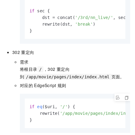
if
 sec {

     dst = concat(
'/3rd/nn_live/'
, sec)

     rewrite(dst, 
'break'
)

}
302
重定向
需求
将根目录
，302
重定向
/
到
页面。
/app/movie/pages/index/index.html
对应的
EdgeScript
规则
if
eq
($uri, 
'/'
)
 {

    rewrite(
'/app/movie/pages/index/index
}