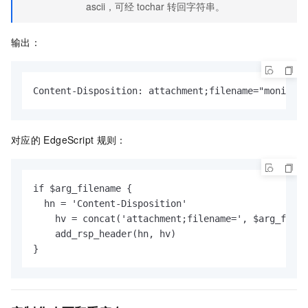
ascii，可经
tochar
转回字符串。
输出：
Content-Disposition: attachment;filename="monitor.
对应的
EdgeScript
规则：
if $arg_filename {

  hn = 'Content-Disposition'

    hv = concat('attachment;filename=', $arg_filen
    add_rsp_header(hn, hv)

}