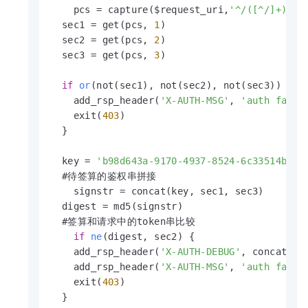
    pcs = capture($request_uri,
'^/([^/]+)/([
  sec1 = get(pcs, 
1
)

  sec2 = get(pcs, 
2
)

  sec3 = get(pcs, 
3
)

if
or
(not(sec1)
, not(sec2), not(sec3)) {

    add_rsp_header(
'X-AUTH-MSG'
, 
'auth faile
    exit(
403
)

  }

  key = 
'b98d643a-9170-4937-8524-6c33514bbc2
  #待签算的鉴权串拼接

    signstr = concat(key, sec1, sec3)

  digest = md5(signstr)

  #签算和请求中的token串比较

if
ne
(digest, sec2)
 {

    add_rsp_header(
'X-AUTH-DEBUG'
, concat(
's
    add_rsp_header(
'X-AUTH-MSG'
, 
'auth faile
    exit(
403
)

  }
