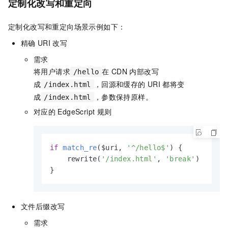
定制化改写和重定向
定制化改写和重定向场景示例如下：
精确
URI
改写
需求
将用户请求
在
CDN
内部改写
/hello
成
，回源和缓存的
URI
都将变
/index.html
成
，参数保持原样。
/index.html
对应的
EdgeScript
规则
if
match_re
($uri, 
'^/hello$'
)
 {

    rewrite(
'/index.html'
, 
'break'
)

}
文件后缀改写
需求