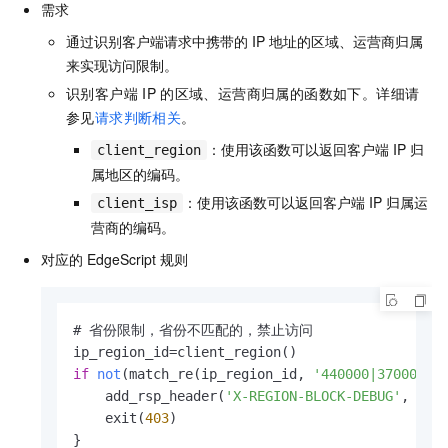
需求
通过识别客户端请求中携带的
IP
地址的区域、运营商归属
来实现访问限制。
识别客户端
IP
的区域、运营商归属的函数如下。详细请
参见
请求判断相关
。
：使用该函数可以返回客户端
IP
归
client_region
属地区的编码。
：使用该函数可以返回客户端
IP
归属运
client_isp
营商的编码。
对应的
EdgeScript
规则
# 省份限制，省份不匹配的，禁止访问

if
not
(match_re(ip_region_id, 
'440000|370000'
)
)
    add_rsp_header(
'X-REGION-BLOCK-DEBUG'
, con
    exit(
403
)

}
