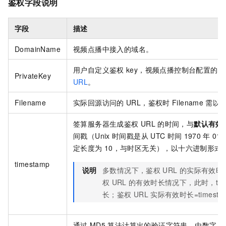
鉴权字段说明
字段
描述
DomainName
视频点播中接入的域名。
用户自定义鉴权
key，视频点播控制台配置的主
PrivateKey
URL
。
Filename
实际回源访问的
URL，鉴权时
Filename
需以
签算服务器生成鉴权
URL
的时间，与
默认有效
间戳（Unix
时间戳是从
UTC
时间
1970
年
01
定长度为
10，与时区无关），以十六进制形式
timestamp
说明
多数情况下，鉴权
URL
的实际有效时
权
URL
的有效时长情况下，此时，tim
长；鉴权
URL
实际有效时长=timest
通过
MD5
算法计算出的验证字符串。由数字
0