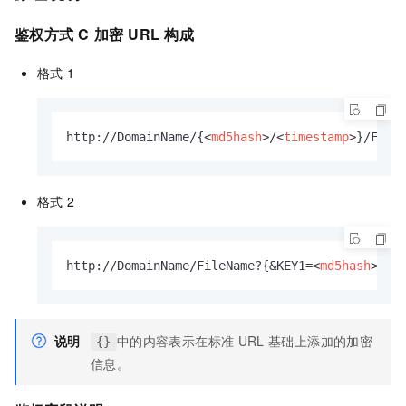
鉴权方式
C
加密
URL
构成
格式
1
http://DomainName/{
<
md5hash
>
/
<
timestamp
>
}/File
格式
2
http://DomainName/FileName?{&KEY1=
<
md5hash
>
&KE
说明
中的内容表示在标准
URL
基础上添加的加密
{}
信息。