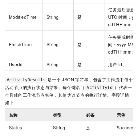
任务最后更新
ModifiedTime
String
是
UTC
时间：yyy
ddTHH:mm:s
任务完成时间
FinishTime
String
是
间：yyyy-MM-
ddTHH:mm:s
UserId
String
是
用户
Id。
是一个
JSON
字符串，包含了工作流中每个
ActivityResults
活动节点的执行状态与结果。每个键名（
）代表一
ActivityId
个具体的工作流节点实例，其值为该节点的执行详情。字段详情
如下：
名称
类型
必备
示例
Status
String
是
Succeed