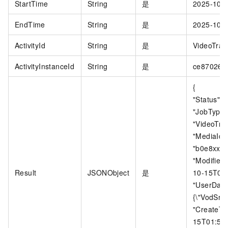
StartTime
String
是
2025-10-
EndTime
String
是
2025-10-
ActivityId
String
是
VideoTran
ActivityInstanceId
String
是
ce87026be
{
"Status": 
"JobType"
"VideoTran
"MediaId"
"b0e8xxx
"Modified
Result
JSONObject
是
10-15T02:
"UserData"
{\"VodSrc\
"CreateTi
15T01:50: