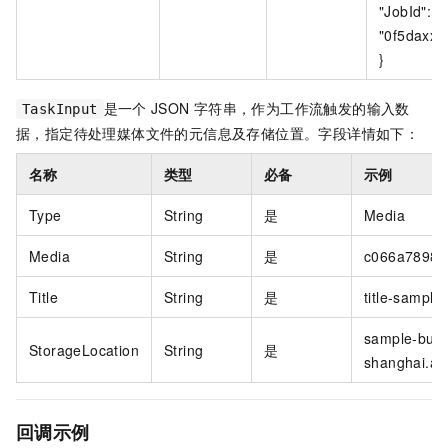
"JobId":
"0f5daxxx
}
是一个
JSON
字符串，作为工作流触发的输入数
TaskInput
据，指定待处理媒体文件的元信息及存储位置。字段详情如下：
名称
类型
必备
示例
Type
String
是
Media
Media
String
是
c066a7898e
Title
String
是
title-sample
sample-buck
StorageLocation
String
是
shanghai.al
回调示例