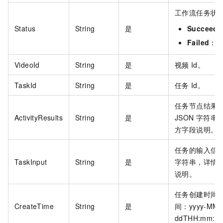
工作流任务状
Status
String
是
Succeed
Failed
：
VideoId
String
是
视频
Id。
TaskId
String
是
任务
Id。
任务节点结果
ActivityResults
String
是
JSON
字符串
方字段说明。
任务的输入信息
TaskInput
String
是
字符串，详情
说明。
任务创建时间
CreateTime
String
是
间：yyyy-MM-
ddTHH:mm:s