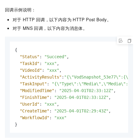
回调示例说明：
对于
HTTP
回调，以下内容为
HTTP Post Body。
对于
MNS
回调，以下内容为消息体。
{
"Status"
:
"Succeed"
,
"TaskId"
:
"xxx"
,
"VideoId"
:
"xxx"
,
"ActivityResults"
:
"{\"VodSnapshot_53e77\":{\"Act
"TaskInput"
:
"{\"Type\":\"Media\",\"Media\":\"xx
"ModifiedTime"
:
"2025-04-01T02:33:12Z"
,
"FinishTime"
:
"2025-04-01T02:33:12Z"
,
"UserId"
:
"xxx"
,
"CreateTime"
:
"2025-04-01T02:29:43Z"
,
"WorkflowId"
:
"xxx"
}