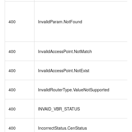
400
InvalidParam.NotFound
400
InvalidAccessPoint.NotMatch
400
InvalidAccessPoint.NotExist
400
InvalidRouterType.ValueNotSupported
400
INVAID_VBR_STATUS
400
IncorrectStatus.CenStatus