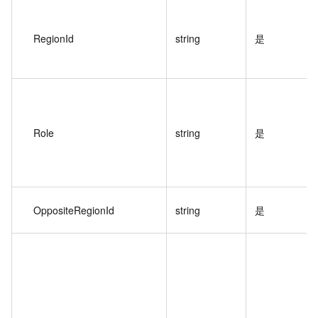
RegionId
string
是
Role
string
是
OppositeRegionId
string
是