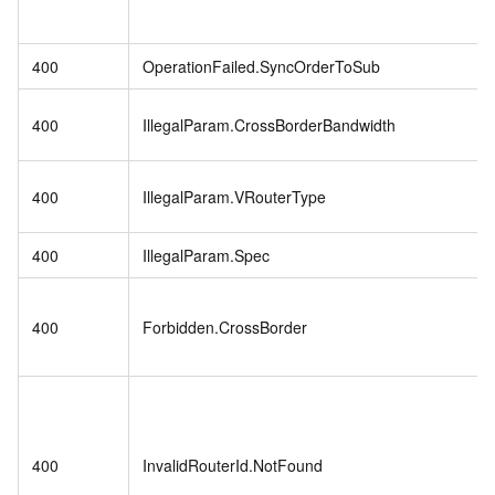
400
OperationFailed.SyncOrderToSub
400
IllegalParam.CrossBorderBandwidth
400
IllegalParam.VRouterType
400
IllegalParam.Spec
400
Forbidden.CrossBorder
400
InvalidRouterId.NotFound