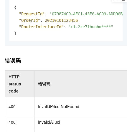
{
"RequestId"
:
"079874CD-AEC1-43E6-AC03-ADD96B6E49
"OrderId"
:
20210101123456
,
"RouterInterfaceId"
:
"ri-2ze7fbuohm****"
}
错误码
HTTP
status
错误码
code
400
InvalidPrice.NotFound
400
InvalidAliuid