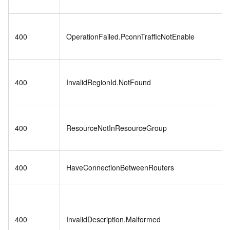
400
OperationFailed.PconnTrafficNotEnable
400
InvalidRegionId.NotFound
400
ResourceNotInResourceGroup
400
HaveConnectionBetweenRouters
400
InvalidDescription.Malformed