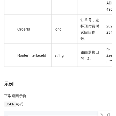
ADD9
4907
订单号，选
择预付费时
2021
OrderId
long
返回该参
2345
数。
ri-
路由器接口
RouterInterfaceId
string
2ze7
的 ID。
m****
示例
正常返回示例
格式
JSON