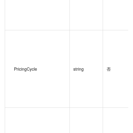
PricingCycle
string
否