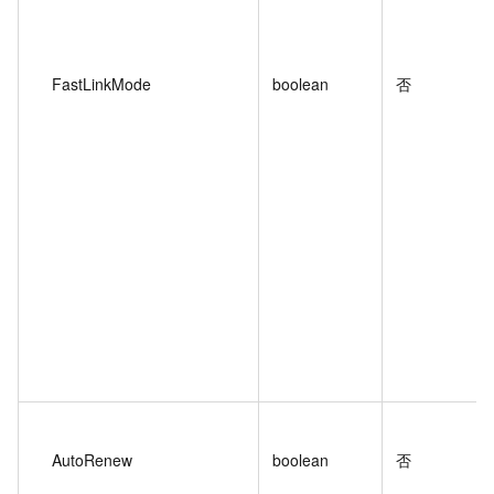
FastLinkMode
boolean
否
AutoRenew
boolean
否