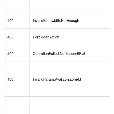
400
InvalidBandwidth.NotEnough
400
ForbiddenAction
400
OperationFailed.NotSupportIPv6
400
InvalidParam.AvailableZoneId