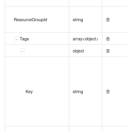
ResourceGroupId
string
否
Tags
array<object>
否
object
否
Key
string
否