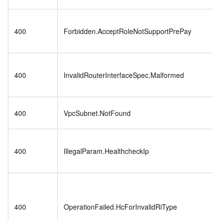
400
Forbidden.AcceptRoleNotSupportPrePay
400
InvalidRouterInterfaceSpec.Malformed
400
VpcSubnet.NotFound
400
IllegalParam.HealthcheckIp
400
OperationFailed.HcForInvalidRiType