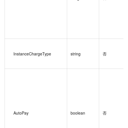
InstanceChargeType
string
否
AutoPay
boolean
否