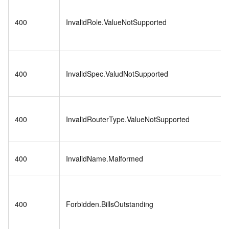
400
InvalidRole.ValueNotSupported
400
InvalidSpec.ValudNotSupported
400
InvalidRouterType.ValueNotSupported
400
InvalidName.Malformed
400
Forbidden.BillsOutstanding