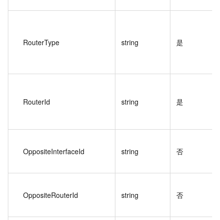
RouterType
string
是
RouterId
string
是
OppositeInterfaceId
string
否
OppositeRouterId
string
否