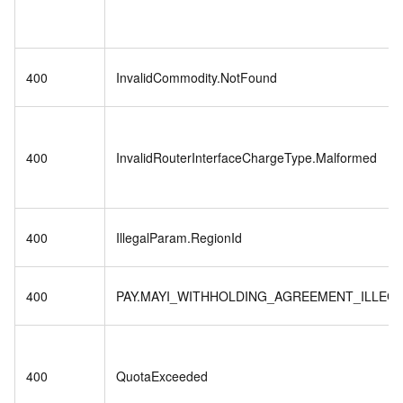
400
InvalidCommodity.NotFound
400
InvalidRouterInterfaceChargeType.Malformed
400
IllegalParam.RegionId
400
PAY.MAYI_WITHHOLDING_AGREEMENT_ILLEG
400
QuotaExceeded