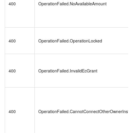
400
OperationFailed.NoAvailableAmount
400
OperationFailed.OperationLocked
400
OperationFailed.InvalidEcGrant
400
OperationFailed.CannotConnectOtherOwnerInsta