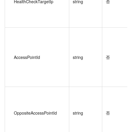
HealthCheckTargetIp
string
否
AccessPointId
string
否
OppositeAccessPointId
string
否