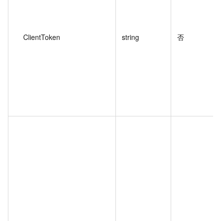
ClientToken
string
否