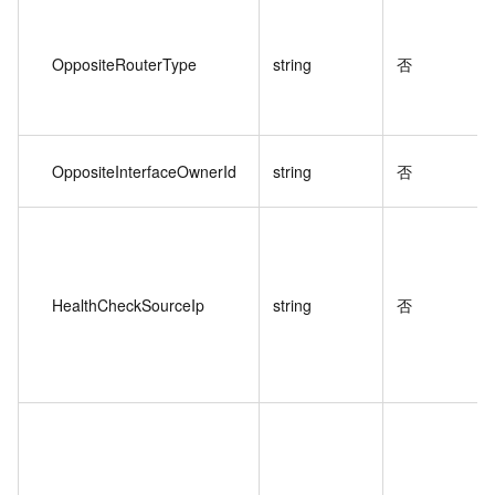
OppositeRouterType
string
否
OppositeInterfaceOwnerId
string
否
HealthCheckSourceIp
string
否