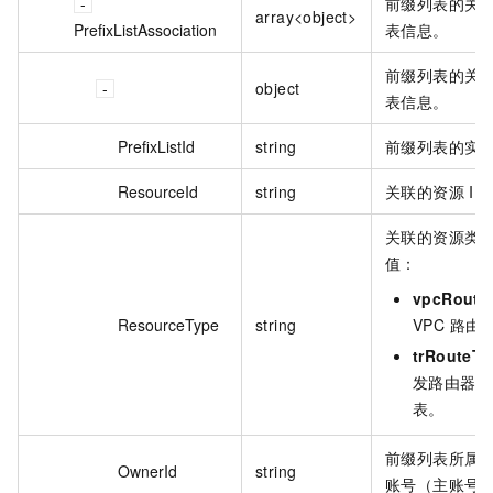
前缀列表的关
array<object>
PrefixListAssociation
表信息。
前缀列表的关
object
表信息。
PrefixListId
string
前缀列表的实例 
ResourceId
string
关联的资源 ID
关联的资源类
值：
vpcRoute
ResourceType
string
VPC 路由
trRouteTa
发路由器的
表。
前缀列表所属
OwnerId
string
账号（主账号）