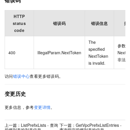
错误码
HTTP
status
错误码
错误信息
描
code
The
参数
specified
400
IllegalParam.NextToken
NextT
NextToken
非法.
is invalid.
访问
错误中心
查看更多错误码。
变更历史
更多信息，参考
变更详情
。
上一篇：
ListPrefixLists - 查询
下一篇：
GetVpcPrefixListEntries -
前缀列表的列表信息
查询指定前缀列表的信息