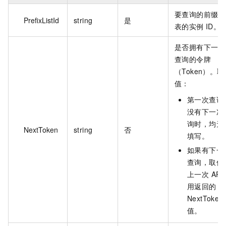
要查询的前缀列
PrefixListId
string
是
表的实例 ID。
是否拥有下一次
查询的令牌
（Token）。取
值：
第一次查询
没有下一次
询时，均无
NextToken
string
否
填写。
如果有下一
查询，取值
上一次 API
用返回的
NextToken
值。