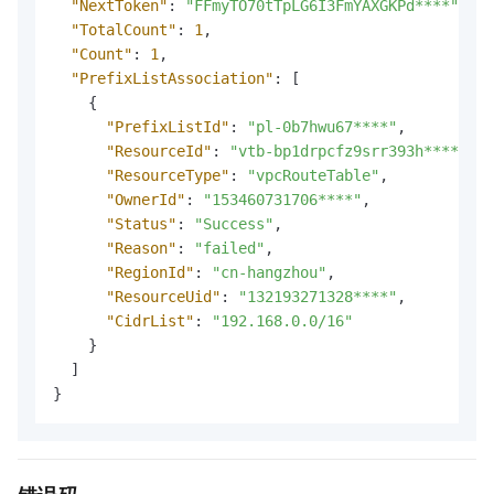
"NextToken"
:
"FFmyTO70tTpLG6I3FmYAXGKPd****"
,
"TotalCount"
:
1
,
"Count"
:
1
,
"PrefixListAssociation"
:
[
{
"PrefixListId"
:
"pl-0b7hwu67****"
,
"ResourceId"
:
"vtb-bp1drpcfz9srr393h****"
,
"ResourceType"
:
"vpcRouteTable"
,
"OwnerId"
:
"153460731706****"
,
"Status"
:
"Success"
,
"Reason"
:
"failed"
,
"RegionId"
:
"cn-hangzhou"
,
"ResourceUid"
:
"132193271328****"
,
"CidrList"
:
"192.168.0.0/16"
}
]
}