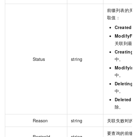
前缀列表的关
取值：
Created
：
ModifyFai
关联到最新
Creating
Status
string
中。
Modifying
中。
Deleting
中。
Deleted
：
除。
Reason
string
关联失败时的
要查询的前缀
RegionId
string