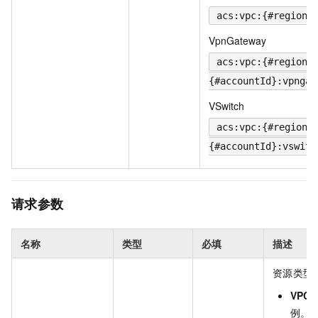
acs:vpc:{#regionI
VpnGateway
acs:vpc:{#regionI
{#accountId}:vpngat
VSwitch
acs:vpc:{#regionI
{#accountId}:vswitc
请求参数
名称
类型
必填
描述
资源类型
VPC
例。