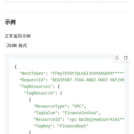
示例
正常返回示例
格式
JSON
{

"NextToken"
: 
"FFmyTO70tTpLG6I3FmYAXGKPd****"
,

"RequestId"
: 
"DE65F6B7-7566-4802-9007-96F2494AC5
"TagResources"
: {

"TagResource"
: [

      {

"ResourceType"
: 
"VPC"
,

"TagValue"
: 
"FinanceJoshua"
,

"ResourceId"
: 
"vpc-bp16qjewdsunr41m1****"
,

"TagKey"
: 
"FinanceDept"
      }
