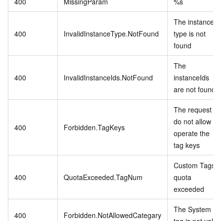
400
MissingParam
%s
The instance
400
InvalidInstanceType.NotFound
type is not
found
The
400
InvalidInstanceIds.NotFound
instanceIds
are not found
The request
do not allow to
400
Forbidden.TagKeys
operate the
tag keys
Custom Tags
400
QuotaExceeded.TagNum
quota
exceeded
The System
400
Forbidden.NotAllowedCategary
tag is not valid