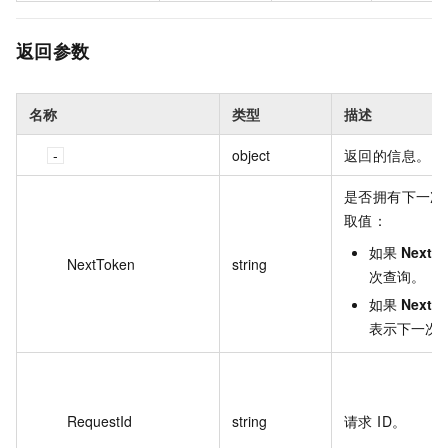
返回参数
名称
类型
描述
object
返回的信息。
是否拥有下一次查
取值：
如果
NextT
NextToken
string
次查询。
如果
NextT
表示下一次
RequestId
string
请求 ID。