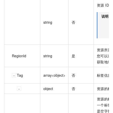
资源 ID
说明
string
否
资源所属的
RegionId
string
是
您可以通
获取地域 
Tag
array<object>
否
标签信息
object
否
资源的标
资源的标签
一个标签键
是空字符