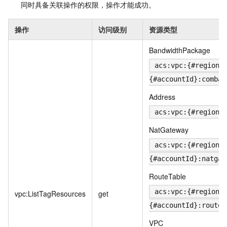
同时具备关联操作的权限，操作才能成功。
操作
访问级别
资源类型
BandwidthPackage
acs:vpc:{#regionI
{#accountId}:comban
Address
acs:vpc:{#regionI
NatGateway
acs:vpc:{#regionI
{#accountId}:natgat
RouteTable
acs:vpc:{#regionI
vpc:ListTagResources
get
{#accountId}:routet
VPC