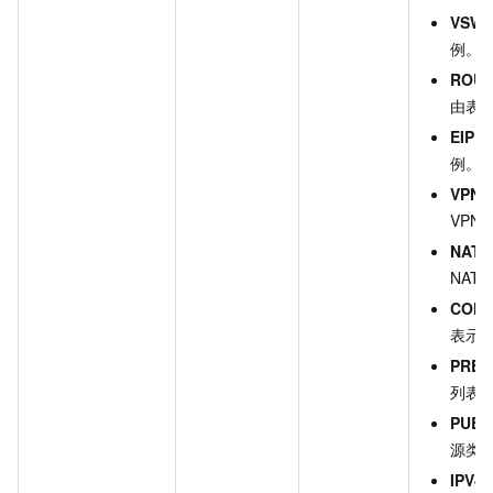
VSWI
例。
ROUT
由表
EIP
：
例。
VPNG
VPN
NATG
NAT
COM
表示
PREF
列表
PUBL
源类型
IPV4