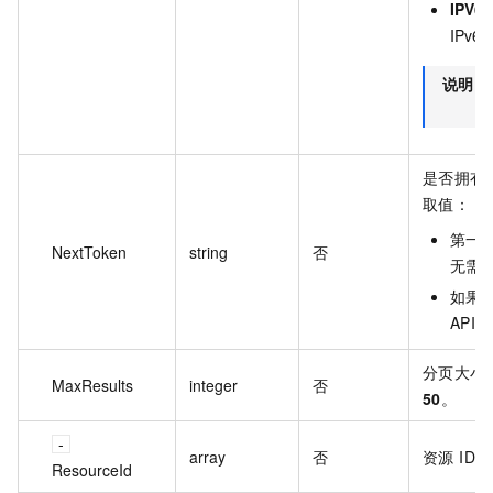
IPV6
IPv
说明
是否拥有
取值：
第一
NextToken
string
否
无需
如果
API
分页大小
MaxResults
integer
否
50
。
array
否
资源 ID。
ResourceId