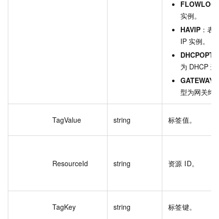
FLOWLOG
实例。
HAVIP
：表
IP 实例。
DHCPOPTI
为 DHCP 
GATEWAYE
型为网关终
TagValue
string
标签值。
ResourceId
string
资源 ID。
TagKey
string
标签键。