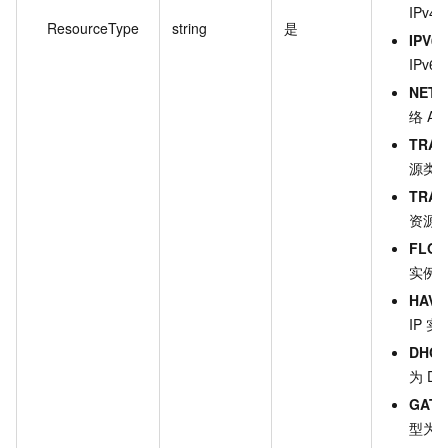
IPv
ResourceType
string
是
IPV6
IPv
NET
络 A
TRAF
源类
TRAF
资源
FLO
实例
HAVI
IP 
DHCP
为 D
GATE
型为