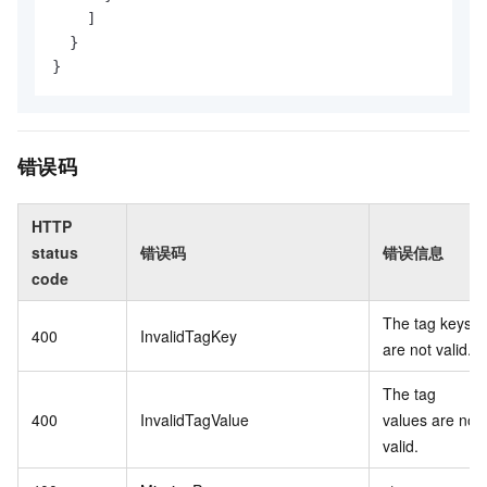
    ]

  }

}
错误码
HTTP
status
错误码
错误信息
code
The tag keys
400
InvalidTagKey
are not valid.
The tag
400
InvalidTagValue
values are not
valid.