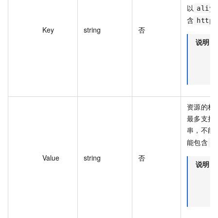
以
aliyu
含
http:
Key
string
否
说明
资源的标签
最多支持 
串，不能
能包含
h
Value
string
否
说明