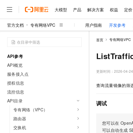
大模型
产品
解决方案
权益
定价
官方文档
专有网络VPC
用户指南
开发参考
大模型
产品
解决方案
权益
定价
云市场
伙伴
服务
了解阿里云
精选产品
精选解决方案
普惠上云
产品定价
精选商城
成为销售伙伴
售前咨询
为什么选择阿里云
千问AI平台
专有网络VPC
首页
了解云产品的定价详情
大模型服务平台百炼
睿译宝，AI翻译排版一
普惠上云 官方力荐
分销伙伴
在线服务
网站建设
什么是云计算
大
大模型服务与应用平台
上传文档即自动完成翻译和
云服务器38元/年起，超
ListTra
API参考
咨询伙伴
多端小程序
技术领先
云上成本管理
售后服务
千问大模型
GLM-5.2：长任务时代
官方推荐返现计划
大模型
API概览
大模型
精选产品
精选解决方案
Salesforce 国际版订阅
稳定可靠
管理和优化成本
多元化、高性能、安全可靠
推荐新用户得奖励，单订单
更新时间：
2026-04-24
销售伙伴合作计划
服务接入点
自助服务
友盟天域
安全合规
人工智能与机器学习
AI
文本生成
无影云电脑
Hermes Agent，打造
云工开物
授权信息
查询流量镜像的筛
无影生态合作计划
在线服务
观测云
分析师报告
随时随地安全接入的云上超
自主进化，持久记忆，越用
高校专属算力普惠，学生认
计算
互联网应用开发
流控信息
Qwen3.8-Max
HOT
Salesforce On Alibaba C
工单服务
智能体时代全能旗舰模型
Tuya 物联网平台阿里云
研究报告与白皮书
API目录
云解析DNS
快速拥有专属 OpenClaw
Consulting Partner 合
调试
大数据
容器
免费试用
短信专区
专有网络（VPC）
蓝凌 OA
Qwen3.7-Plus
AI 大模型销售与服务生
现代化应用
存储
天池大赛
能看、能想、能动手的多模
路由器
云原生大数据计算服务 Max
解决方案免费试用 新老
电子合同
您可以在
OpenA
面向分析的企业级SaaS模
最高领取价值200元试用
安全
交换机
网络与CDN
AI 算法大赛
Qwen3-VL-Plus
可以自动生成
S
畅捷通