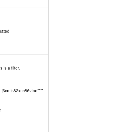
eated
s is a filter.
f-j6cmls82xnc86vtpe****
c