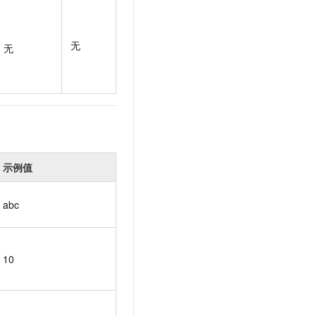
t.diy 一步搞定创意建站
构建大模型应用的安全防护体系
通过自然语言交互简化开发流程,全栈开发支持
通过阿里云安全产品对 AI 应用进行安全防护
无
无
示例值
abc
10