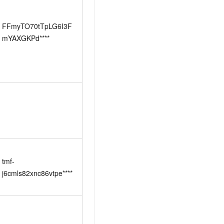
FFmyTO70tTpLG6I3F
mYAXGKPd****
tmf-
j6cmls82xnc86vtpe****