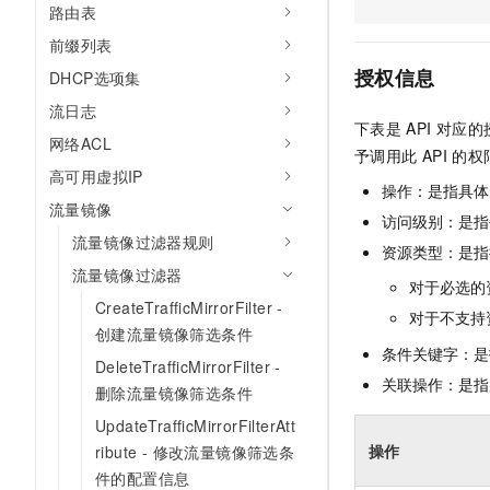
路由表
AI 产品 免费试用
网络
安全
云开发大赛
Tableau 订阅
1亿+ 大模型 tokens 和 
前缀列表
可观测
入门学习赛
中间件
AI空中课堂在线直播课
授权信息
DHCP选项集
140+云产品 免费试用
大模型服务
上云与迁云
流日志
产品新客免费试用，最长1
数据库
下表是
API
对应的
生态解决方案
千问AI平台-Token Plan
网络ACL
企业出海
大模型ACA认证体验
予调用此
API
的权
大数据计算
高可用虚拟IP
助力企业全员 AI 认知与能
行业生态解决方案
操作：是指具体
政企业务
媒体服务
流量镜像
千问AI平台-模型体验
开发者生态解决方案
访问级别：是指每
在线体验全尺寸、多种模态
流量镜像过滤器规则
企业服务与云通信
资源类型：是指
AI 开发和 AI 应用解决
流量镜像过滤器
Happy 系列大模型
对于必选的
域名与网站
CreateTrafficMirrorFilter -
对于不支持
创建流量镜像筛选条件
终端用户计算
条件关键字：是
DeleteTrafficMirrorFilter -
Serverless
关联操作：是指
大模型解决方案
删除流量镜像筛选条件
开发工具
UpdateTrafficMirrorFilterAtt
快速部署 Dify，高效搭建 
操作
ribute - 修改流量镜像筛选条
迁移与运维管理
件的配置信息