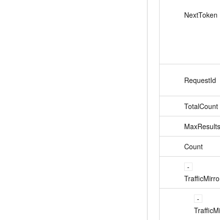
NextToken
RequestId
TotalCount
MaxResult
Count
TrafficMirro
TrafficMi