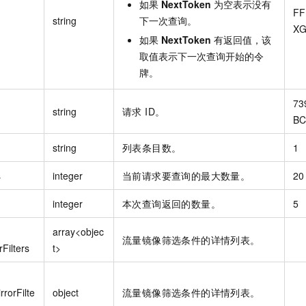
如果
NextToken
为空表示没有
FF
string
下一次查询。
XG
如果
NextToken
有返回值，该
取值表示下一次查询开始的令
牌。
73
string
请求 ID。
BC
string
列表条目数。
1
s
integer
当前请求要查询的最大数量。
20
integer
本次查询返回的数量。
5
array<objec
流量镜像筛选条件的详情列表。
rFilters
t>
rrorFilte
object
流量镜像筛选条件的详情列表。