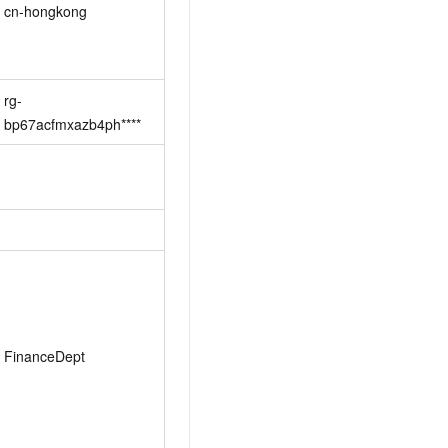
cn-hongkong
rg-
bp67acfmxazb4ph****
FinanceDept