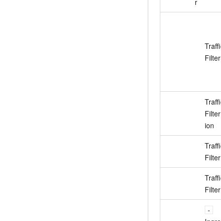
r
Traff
Filte
Traff
Filte
ion
Traff
Filter
Traff
Filt