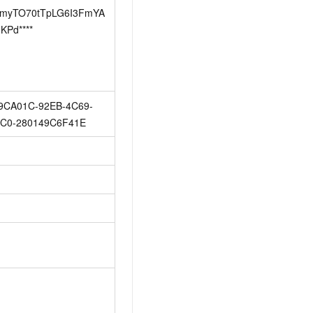
myTO70tTpLG6I3FmYA
KPd****
9CA01C-92EB-4C69-
C0-280149C6F41E