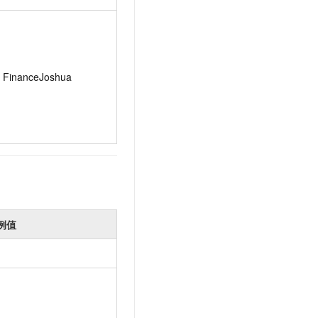
FinanceJoshua
例值