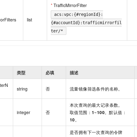
一个 AI 助手
即刻拥有 DeepSeek-R1 满血版
超强辅助，Bol
*
TrafficMirrorFilter
在企业官网、通讯软件中为客户提供 AI 客服
多种方案随心选，轻松解锁专属 DeepSeek
acs:vpc:{#regionId}:
rorFilters
list
{#accountId}:trafficmirrorfil
ter/*
类型
必填
描述
lterN
string
否
流量镜像筛选条件的名称。
本次查询的最大记录条数。
integer
否
取值范围：
1
~
100
。默认值：
10
。
是否拥有下一次查询的令牌