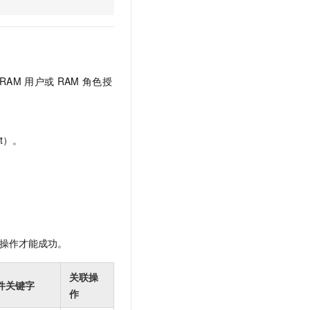
文戏情感细腻自然，动作戏激烈拳拳到肉，实现更强表演能力
支持中英文自由切换，具备更强的噪声鲁棒性
云聚AI 严选权益
SSL 证书
，一键激活高效办公新体验
精选AI产品，从模型到应用全链提效
堡垒机
AI 用量加速计划
应用
防火墙
、识别商机，让客服更高效、服务更出色。
新老同享，达量后返
RAM
用户或
RAM
角色授
千问办公
主机安全
NEW
的智能体编程平台
一站式AI生产力平台
AI 应用及服务市场
伶鹊
t）。
企业级人与Agent协作平台，接入和调度多个数字员工
智能客服平台，对话机器人、对话分析、智能外呼
AI 应用
大模型服务平台百炼 - 全妙
大模型
应用创作平台
多模态内容创作工具，已接入 DeepSeek
自然语言处理
数据标注
操作才能成功。
机器学习
息提取
与 AI 智能体进行实时音视频通话
关联操
件关键字
从文本、图片、视频中提取结构化的属性信息
构建支持视频理解的 AI 音视频实时通话应用
作