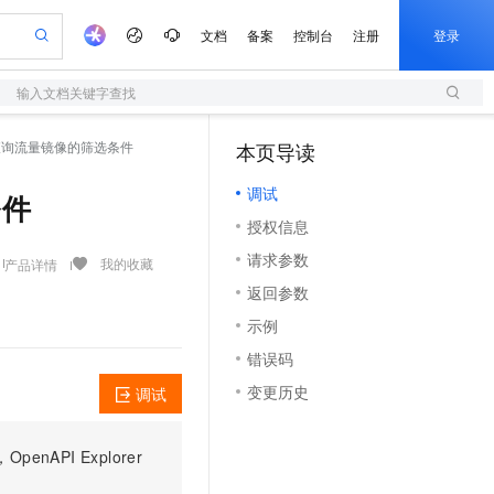
文档
备案
控制台
注册
登录
输入文档关键字查找
验
作计划
器
AI 活动
专业服务
服务伙伴合作计划
开发者社区
加入我们
服务平台百炼
阿里云 OPC 创新助力计划
ters - 查询流量镜像的筛选条件
本页导读
（1）
一站式生成采购清单，支持单品或批量购买
S
可编辑精美 PPT 文稿
S产品伙伴计划（繁花）
峰会
造的大模型服务与应用开发平台
轻量应用服务器
Agency Agents：拥有专属领域专家
AI 生产力先锋
Al MaaS 服务伙伴赋能合作
域名
博文
Careers
至高可申请百万元
调试
性可伸缩的云计算服务
 轻松生成专业的 PPT
开启高性价比 AI 编程新体验
先锋实践拓展 AI 生产力的边界
快速构建应用程序和网站，即刻迈出上云第一步
多领域专家智能体,一键组建 AI 虚拟交付团队
条件
Token 补贴，五大权
计划
海大会
伙伴信用分合作计划
商标
问答
社会招聘
授权信息
益加速 OPC 成功
S
帕鲁游戏服务器
数字证书管理服务（原SSL证书）
HappyHorse 打造一站式影视创作平台
飞天发布时刻
HOT
划
备案
电子书
校园招聘
请求参数
联机服务器，轻松开启游戏
视频创作，一键激活电商全链路生产力
全托管，含MySQL、PostgreSQL、SQL Server、MariaDB多引擎
实现全站 HTTPS，呈现可信的 Web 访问
所见，即是所愿
可视化编排打通从文字构思到成片全链路闭环
我的收藏
产品详情
更多支持
划
公司注册
镜像站
返回参数
视频生成
语音识别与合成
 智能体与工作流应用
短信服务
漫剧工坊：一站式动画创作平台
AI 实训营
合作伙伴培训与认证
示例
划
上云迁移
的智能体编程平台
站生成，高效打造优质广告素材
通过阿里云百炼高效搭建AI应用,助力高效开发
快速生产连贯的高质量长漫剧
从基础到进阶，Agent 创客手把手教你
国内短信简单易用，安全可靠，秒级触达，全球覆盖200+国家和地区。
e-1.1-T2V
Qwen3-TTS-Flash
lScope
我要反馈
查询合作伙伴
错误码
畅细腻的高质量视频
离线语音合成大模型，多语言方言自适应，低延迟高稳定
n Alibaba Cloud ISV 合作
代维服务
olarDB
建企业门户网站
大数据开发治理平台 DataWorks
10 分钟搭建微信、支付宝小程序
变更历史
调试
创新加速
ope
登录合作伙伴管理后台
我要建议
站，无忧落地极速上线
以可视化方式快速构建移动和 PC 门户网站
100%兼容MySQL、PostgreSQL，兼容Oracle，支持集中和分布式
高效部署网站，快速应用到小程序
Data Agent 驱动的一站式 Data+AI 开发治理平台
e-1.1-I2V
Cosyvoice-V3-Flash
安全
畅自然，细节丰富
高表现力语音合成大模型，语音克隆听感自然
我要投诉
上云场景组合购
伴
PI Explorer
边界网络安全防护产品
漫剧创作，剧本、分镜、视频高效生成
覆盖90%+业务场景，专享组合折扣价
2V
VPN
Fun-ASR