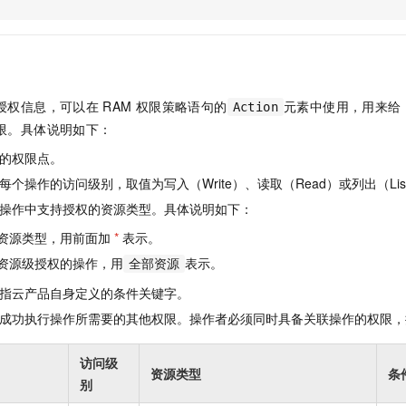
服务生态伙伴
视觉 Coding、空间感知、多模态思考等全面升级
1M上下文，专为长程任务能力而生
云工开物
企业应用
Night Plan 支持 Qwen 3.8-Max
AI 办公
NEW
Red Hat
30+ 款产品免费体验
夜间 5 折，Qwen/Meoo/TokenPlan 客户专享
AI智能应用
科研合作
ERP
堂（旗舰版）
SUSE
智能客服
AI 应用构建
大模型原生
CRM
2个月
自动承接线索
授权信息，可以在
RAM
权限策略语句的
元素中使用，用来给
Action
建站小程序
Qoder
大模型服务平台百炼-应用模版
OA 办公系统
HOT
NEW
限。具体说明如下：
面向真实软件
个人版上线、团队版降价；千问3.8-Max首发发尝鲜
丰富多元化的应用模版和解决方案
力提升
财税管理
模板建站
的权限点。
万有无界
大模型服务平台百炼-智能体
400电话
定制建站
个操作的访问级别，取值为写入（Write）、读取（Read）或列出（Lis
的模型效果
灵活可视化地构建企业级 Agent
操作中支持授权的资源类型。具体说明如下：
方案
广告营销
模板小程序
秒悟
人工智能平台 PAI
资源类型，用前面加
*
表示。
定制小程序
云端极速 AI 
新一代 AI 视频生成模型，深度适配广告营销等场景
AI Native 的算法工程平台，一站式完成建模、训练、推理服务部署
资源级授权的操作，用
表示。
全部资源
APP 开发
指云产品自身定义的条件关键字。
建站系统
成功执行操作所需要的其他权限。操作者必须同时具备关联操作的权限，
AI 应用
10分钟微调：让0.6B模型媲美235B模型
多模态数据信
访问级
资源类型
条
依托云原生高可用架构,实现Dify私有化部署
用1%尺寸在特定领域达到大模型90%以上效果
别