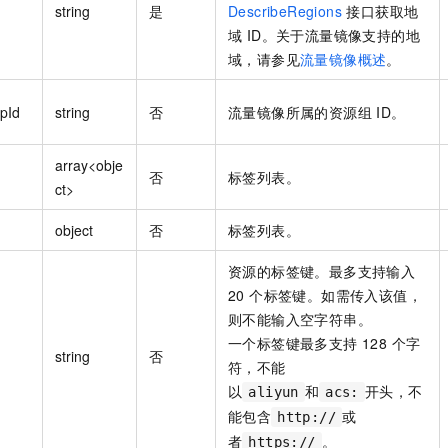
string
是
DescribeRegions
接口获取地
域 ID。关于流量镜像支持的地
域，请参见
流量镜像概述
。
pId
string
否
流量镜像所属的资源组 ID。
array<obje
否
标签列表。
ct>
object
否
标签列表。
资源的标签键。最多支持输入
20 个标签键。如需传入该值，
则不能输入空字符串。
一个标签键最多支持 128 个字
string
否
符，不能
以
和
开头，不
aliyun
acs:
能包含
或
http://
者
。
https://