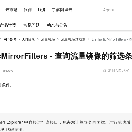
云市场
伙伴
服务
了解阿里云
产品计费
常见问题
动态与公告
AI 特惠
数据与 API
成为产品伙伴
企业增值服务
最佳实践
价格计算器
AI 场景体
基础软件
产品伙伴合
阿里云认证
市场活动
配置报价
大模型
API参考
API目录
流量镜像
流量镜像过滤器
ListTrafficMirrorFil
自助选配和估算价格
步到位
域名与网站
智启 AI 普惠权益
产品生态集成认证中心
企业支持计划
云上春晚
Qwen Audio：打造专属 AI 语音助手
千问官方 MaaS 平台，为开发者和 Agent 而生，新用户赠送 1 亿 + tokens 额度
云服务器 EC
一句话生成原生
AI Coding
阿里云Maa
2026 阿里云
为企业打
数据集
Windows
大模型认证
模型
NEW
NEW
格式还原
值低价云产品抢先购
提供智能易用的域名与建站服务
至高享 1亿+免费 tokens，加速 Al 应用落地
Qwen-Audio-3.0-Realtime 端到端实时语音角色扮演
安全可靠、弹
输入一句话想法,
智能编程，一键
fficMirrorFilters - 查询流量镜像的筛选
产品生态伙伴
专家技术服务
云上奥运之旅
弹性计算合作
阿里云中企出
手机三要素
宝塔 Linux
全部认证
价格优势
开源旗舰模型
对象存储 OSS
即刻拥有 DeepSeek-V4-Pro
阿里云 OPC 创新助力计划
云数据库 RD
一键部署幻兽
AI 电商营销
产品生态伙伴工作台
企业增值服务台
云栖战略参考
云存储合作计
云栖大会
身份实名认证
CentOS
训练营
推动算力普惠，释放技术红利
的大模型服务
最高返9万
真正可用的 1M 上下文,一次完成代码全链路开发
轻松解锁专属 DeepSeek-V4-Pro
至高百万元 Token 补贴，加速一人公司成长
稳定、安全、高性价比、高性能的云存储服务
一键购买专属
从图文生成到
复制 MD 格式
 10:45:57
云上的中国
数据库合作计
活动全景
短信
Docker
图片和
自进化智能体
人工智能平台 PAI
5 分钟轻松部署专属 QwenPaw
Token Plan 模型订阅计划
Qoder
高效搭建 AI
AI 广告创作
企业成长
大模型
NEW
HOT
信息公告
选条件。
看见新力量
云网络合作计
OCR 文字识别
JAVA
级电脑
越聪明
证享300元代金券
一站式AI开发、训练和推理服务
Qwen3.8-Max 首发尝鲜，限时加量 10 倍，夜间低至2折
从聊天伙伴进化为能主动干活的本地数字员工
面向真实软件
图文、视频一
Kimi-K3
HappyHors
NEW
魔搭 Mode
loud
服务实践
官网公告
Kimi 最新旗舰模型，长程编程与推理利器
让文字生成流
金融模力时刻
Salesforce O
版
发票查验
全能环境
Qoder CN
Claude Code + GStack 打造工程团队
千问办公，限时限量积分加倍
云原生数据库 P
低代码高效构
AI 建站
NEW
作计划
计划
创新中心
魔搭 ModelSc
健康状态
让AI从“聊天伙伴”进化为能干活的“数字员工”
覆盖公网/内网、递归/权威、移动APP等全场景解析服务
安装技能 GStack，拥有专属 AI 工程团队
你的AI工作搭子，覆盖日常办公高频场景
基于千问大模型等，支持代码智能生成、研发智能问答
0 代码专业建
客户案例
天气预报查询
操作系统
Deepseek-v4-pro
HappyHors
态合作计划
态智能体模型
旗舰 MoE 大模型，百万上下文与顶尖推理能力
图生视频，流
Compute
同享
容器服务 Kubernetes 版 ACK
万小智 AI 建站低至 15元/月
云防火墙
AI 短剧/漫剧
快递物流查询
WordPress
成为服务伙
高校合作
PI Explorer
中直接运行该接口，免去您计算签名的困扰。运行成功后，OpenA
式云数据仓库
点，立即开启云上创新
提供一站式管理容器应用的 K8s 服务
送.CN域名，送备案服务码
云原生的云上
AI助力短剧
GLM-5.2
Wan2.7-T
DK
代码示例。
Ubuntu