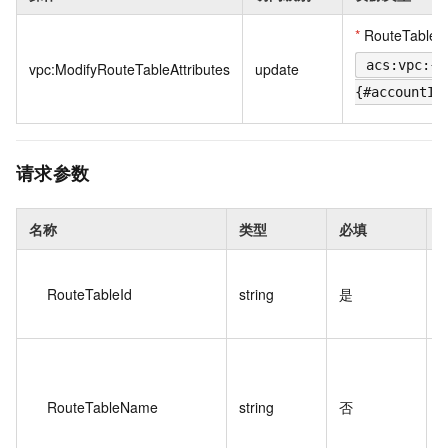
*
RouteTable
acs:vpc:{#
vpc:ModifyRouteTableAttributes
update
{#accountId
请求参数
名称
类型
必填
RouteTableId
string
是
RouteTableName
string
否