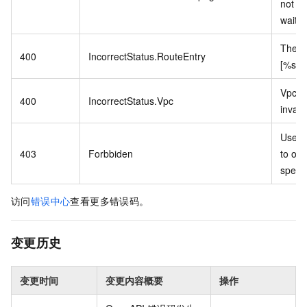
not st
wait a
The s
400
IncorrectStatus.RouteEntry
[%s] i
Vpc st
400
IncorrectStatus.Vpc
invalid
User 
403
Forbbiden
to ope
specif
访问
错误中心
查看更多错误码。
变更历史
变更时间
变更内容概要
操作