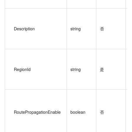
Description
string
否
RegionId
string
是
D
RoutePropagationEnable
boolean
否