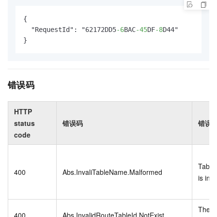
{

  "RequestId": "62172DD5
-6
BAC
-45
DF
-8
D44"

}
错误码
HTTP
status
错误码
错误
code
Table
400
Abs.InvaliTableName.Malformed
is inva
The ro
400
Abs.InvalidRouteTableId.NotExist