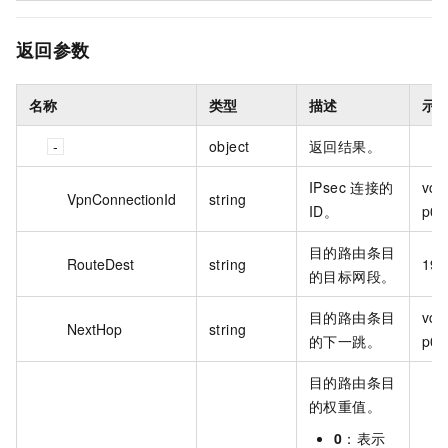
返回参数
名称
类型
描述
示
object
返回结果。
IPsec 连接的
vco
VpnConnectionId
string
ID。
p0w
目的路由条目
RouteDest
string
192
的目标网段。
目的路由条目
vco
NextHop
string
的下一跳。
p0w
目的路由条目
的权重值。
0
：表示