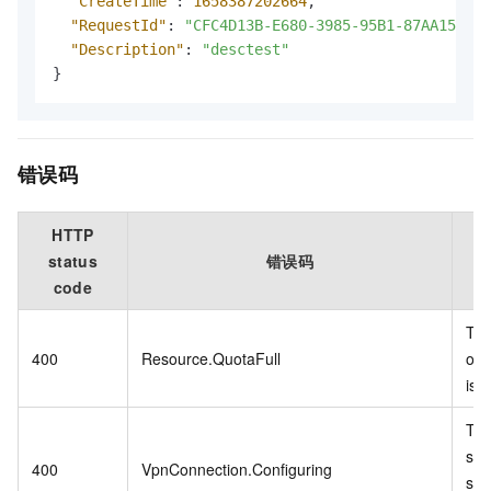
"CreateTime"
:
1658387202664
,
"RequestId"
:
"CFC4D13B-E680-3985-95B1-87AA155481
"Description"
:
"desctest"
}
错误码
HTTP
status
错误码
code
The
400
Resource.QuotaFull
of 
is fu
Th
spe
400
VpnConnection.Configuring
ser