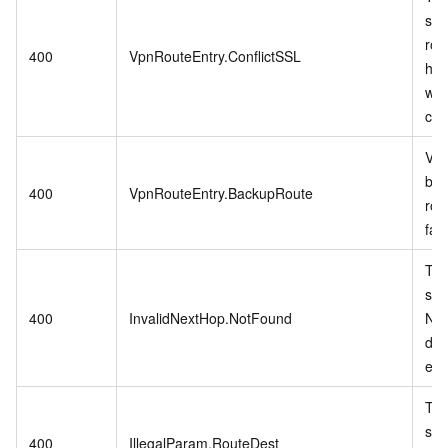
spe
rou
400
VpnRouteEntry.ConflictSSL
has
wit
clie
Val
bac
400
VpnRouteEntry.BackupRoute
rou
fail
Th
spe
400
InvalidNextHop.NotFound
Ne
doe
exis
Th
spe
400
IllegalParam.RouteDest