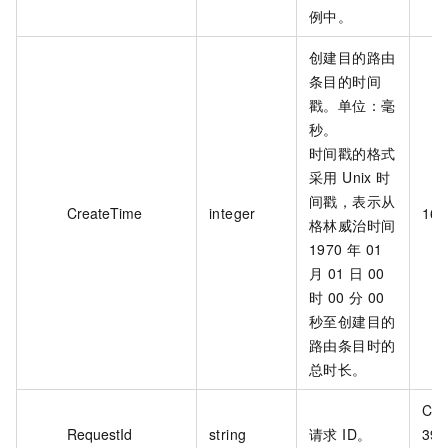
例中。
创建目的路由
条目的时间
戳。单位：毫
秒。
时间戳的格式
采用 Unix 时
间戳，表示从
CreateTime
integer
165
格林威治时间
1970 年 01
月 01 日 00
时 00 分 00
秒至创建目的
路由条目时的
总时长。
CFC
RequestId
string
请求 ID。
398