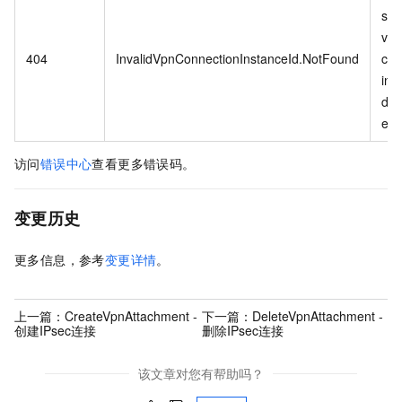
spe
vpn
404
InvalidVpnConnectionInstanceId.NotFound
con
ins
doe
exis
访问
错误中心
查看更多错误码。
变更历史
更多信息，参考
变更详情
。
上一篇：
CreateVpnAttachment -
下一篇：
DeleteVpnAttachment -
创建IPsec连接
删除IPsec连接
该文章对您有帮助吗？