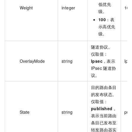
低优先
Weight
integer
100
级。
100
：表
示高优先
级。
隧道协议。
仅取值：
OverlayMode
string
Ipsec
，表示
Ips
IPsec 隧道协
议。
目的路由条目
的发布状态。
仅取值：
published
，
State
string
pub
表示当前路由
条目已发布至
转发路由器实