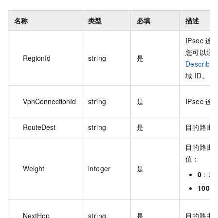
名称
类型
必填
描述
IPsec 
您可以通
RegionId
string
是
Describe
域 ID。
VpnConnectionId
string
是
IPsec 连
RouteDest
string
是
目的路由
目的路由
值：
Weight
integer
是
0
：表
100
：
NextHop
string
是
目的路由