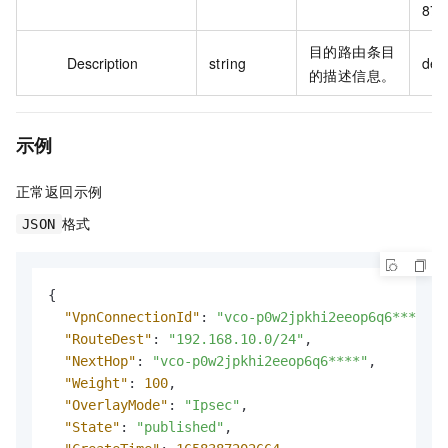
87
目的路由条目
Description
string
des
的描述信息。
示例
正常返回示例
格式
JSON
{
"VpnConnectionId"
:
"vco-p0w2jpkhi2eeop6q6****"
,
"RouteDest"
:
"192.168.10.0/24"
,
"NextHop"
:
"vco-p0w2jpkhi2eeop6q6****"
,
"Weight"
:
100
,
"OverlayMode"
:
"Ipsec"
,
"State"
:
"published"
,