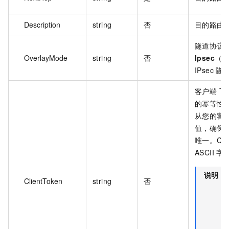
Description
string
否
目的路由
隧道协议
OverlayMode
string
否
Ipsec
（
IPsec 
客户端 T
的幂等性
从您的客
值，确保
唯一。Clie
ASCII 字
说明
ClientToken
string
否
R
C