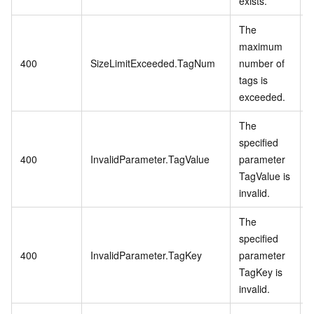
exists.
The
maximum
400
SizeLimitExceeded.TagNum
number of
tags is
exceeded.
The
specified
400
InvalidParameter.TagValue
parameter
TagValue is
invalid.
The
specified
400
InvalidParameter.TagKey
parameter
TagKey is
invalid.