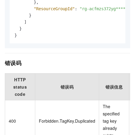
}
,
"ResourceGroupId"
:
"rg-acfmzs372yg****"
}
]
}
}
错误码
HTTP
status
错误码
错误信息
code
The
specified
400
Forbidden.TagKey.Duplicated
tag key
already