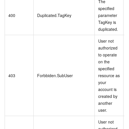
The
specified
400
Duplicated.TagKey
parameter
TagKey is
duplicated.
User not
authorized
to operate
on the
specified
403
Forbbiden.SubUser
resource as
your
account is
created by
another
user.
User not
authorized