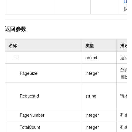
Lis
接口
返回参数
名称
类型
描述
object
返回
分页
PageSize
integer
目数
RequestId
string
请求 
PageNumber
integer
列表
TotalCount
integer
列表