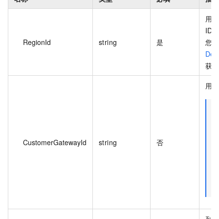
用
ID
RegionId
string
是
您
Des
获取
用户
CustomerGatewayId
string
否