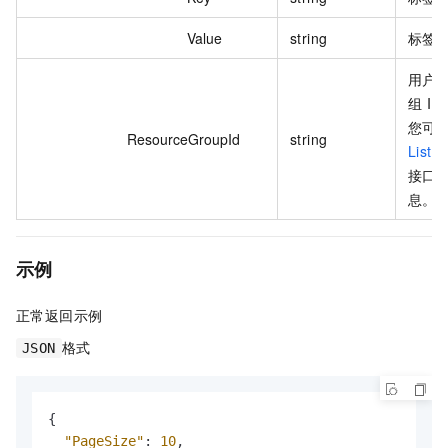
Value
string
标签
用户
组 ID
您可
ResourceGroupId
string
ListR
接口
息。
示例
正常返回示例
格式
JSON
{
"PageSize"
:
10
,