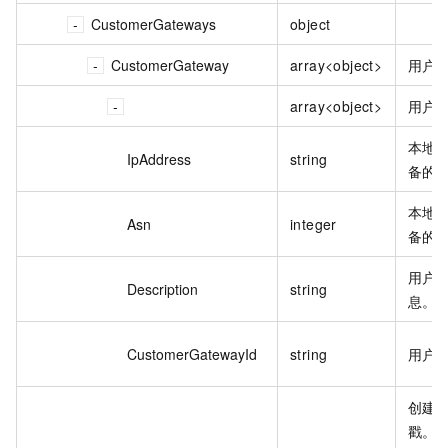
CustomerGateways
object
CustomerGateway
array<object>
用户
array<object>
用户
本地
IpAddress
string
备的 
本地
Asn
integer
备的
用户
Description
string
息。
CustomerGatewayId
string
用户网
创建
戳。