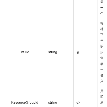
者
一次
个
标
标签
字
串
以
Value
string
否
头
含
者
一
签
入 
用
ID
ResourceGroupId
string
否
您