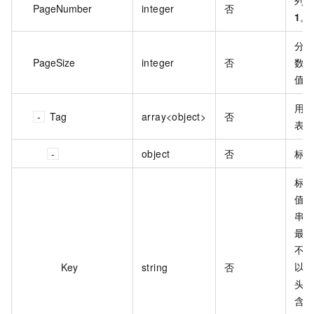
列
PageNumber
integer
否
1
。
分
PageSize
integer
否
数
值
用
Tag
array<object>
否
表
object
否
标
标
值
串
最多
不
以
Key
string
否
头
含