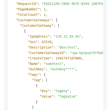
"RequestId"
:
"E82612A9-CB90-4D7E-B394-1DB7F6509B
"PageNumber"
:
1
,
"TotalCount"
:
1
,
"CustomerGateways"
:
{
"CustomerGateway"
:
[
{
"IpAddress"
:
"139.32.XX.XX"
,
"Asn"
:
65530
,
"Description"
:
"desctest"
,
"CustomerGatewayId"
:
"cgw-bp1pvpl9r9adju6l
"CreateTime"
:
1492747187000
,
"Name"
:
"nametest"
,
"AuthKey"
:
"AuthKey****"
,
"Tags"
:
{
"Tag"
:
[
{
"Key"
:
"TagKey"
,
"Value"
:
"TagValue"
}
]