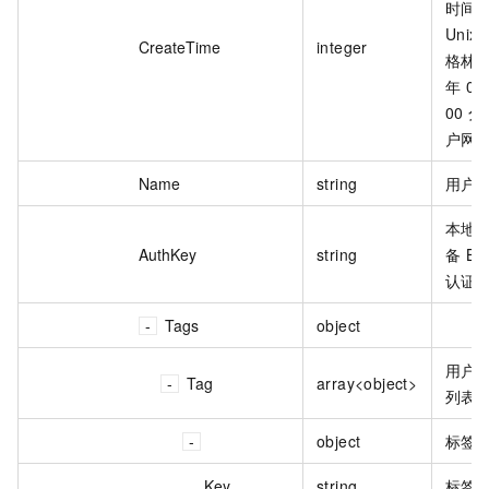
时间
Uni
CreateTime
integer
格林威
年 01
00 
户网
Name
string
用户
本地
AuthKey
string
备 B
认证
Tags
object
用户
Tag
array<object>
列表
object
标签
Key
string
标签