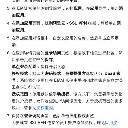
在
EIAM
实例的左侧导航栏，选择
应用
。在
应用
页面，单击
添
加应用
。
在
添加应用
页面，找到
阿里云 - SSL VPN
模板，然后单击
添
加应用
。
在添加应用对话框中，自定义应用的名称，然后单击
立即添
加
。
在应用详情页面的
登录访问
页签，根据以下信息进行配置，然
后单击页签底部的
保存
。
单点登录配置
：
保持开启状态。
授权模式
：默认为
密码模式
。
身份提供方
选默认为
IDaaS
账
号
，系统将会使用您在
EIAM
实例中手动创建的账户信息对员
工身份进行认证。
授权范围
：使用默认值
手动授权
。该方式下，您需要手动为指
定账户授权，允许这些账户访问该应用。关于授权范围的更多
说明，请参见
授权范围
。
保持在
登录访问
页签，然后单击
应用授权
页签。
为要建立
SSL-VPN
连接的员工账户添加授权，详见
应用授