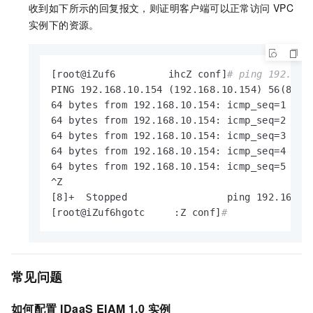
收到如下所示的回复报文，则证明客户端可以正常访问
VPC
实例下的资源。
[root@iZuf6         ihcZ conf]
# ping 192.168
PING 192.168.10.154 (192.168.10.154) 56(84) b
64 bytes from 192.168.10.154: icmp_seq=1 ttl=
64 bytes from 192.168.10.154: icmp_seq=2 ttl=
64 bytes from 192.168.10.154: icmp_seq=3 ttl=
64 bytes from 192.168.10.154: icmp_seq=4 ttl=
64 bytes from 192.168.10.154: icmp_seq=5 ttl=
^Z

[8]+  Stopped                 ping 192.168.10
[root@iZuf6hgotc     :Z conf]
#
常见问题
如何配置
IDaaS EIAM 1.0
实例