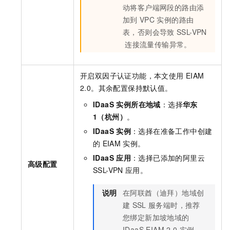
动将客户端网段的路由添
加到
VPC
实例的路由
表，否则会导致
SSL-VPN
连接流量传输异常。
开启双因子认证功能，本文使用
EIAM
2.0。其余配置保持默认值。
IDaaS 实例所在地域
：选择
华东
1（杭州）
。
IDaaS
实例
：选择在准备工作中创建
的
EIAM
实例。
IDaaS
应用
：选择已添加的阿里云
高级配置
SSL-VPN
应用。
说明
在阿联酋（迪拜）地域创
建
SSL
服务端时，推荐
您绑定新加坡地域的
IDaaS EIAM 2.0
实例，