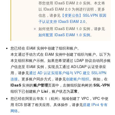
荐您使用
IDaaS EIAM 2.0
实例。本文将
以
IDaaS EIAM 2.0
为例进行说明，更多
信息，请参见
【变更公告】SSL-VPN
双因
子认证支持
IDaaS EIAM 2.0
。
如何使用
IDaaS EIAM 1.0
实例，请参见
如何配置
IDaaS EIAM 1.0
实例
。
您已经在
EIAM
实例中创建了组织和账户。
本文通过手动方式在
EIAM
实例中创建了组织与账户。以下为
本文组织和账户示例。如果您希望通过
LDAP
协议自动同步账
户信息至
EIAM
实例，实现员工通过
AD/LDAP
认证登录应
用，请参见
通过
AD
认证实现客户端与
VPC
建立
SSL-VPN
连接
。更多账户同步方式，请参见
创建账户/组织
。例如，在
IDaaS
实例的
账户管理
页面中，左侧组织架构树的
SSL-VPN
组织下已创建账户
Lisi
，账户状态为
正常
。
您已经在阿里云华东
1（杭州）地域创建了
VPC，VPC
中使
用
ECS
部署了相关应用。具体操作，请参见
搭建
IPv4
专有
网络
。