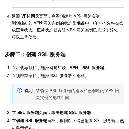
返回
VPN
网关
页面，查看创建的
VPN
网关实例。
刚创建好的
VPN
网关实例的状态是
准备中
，约
1~5
分钟会变
成
正常
状态。
正常
状态就表明
VPN
网关实例已完成初始化，
可以正常使用。
步骤三：创建
SSL
服务端
在左侧导航栏，选择
网间互联
- VPN -
SSL
服务端
。
在顶部菜单栏，选择
SSL
服务端的地域。
说明
请确保
SSL
服务端的地域和已创建的
VPN
网
关实例的地域相同。
在
SSL
服务端
页面，单击
创建
SSL
服务端
。
在
创建
SSL
服务端
面板，根据以下信息配置
SSL
服务端，然
后单击
确定
。