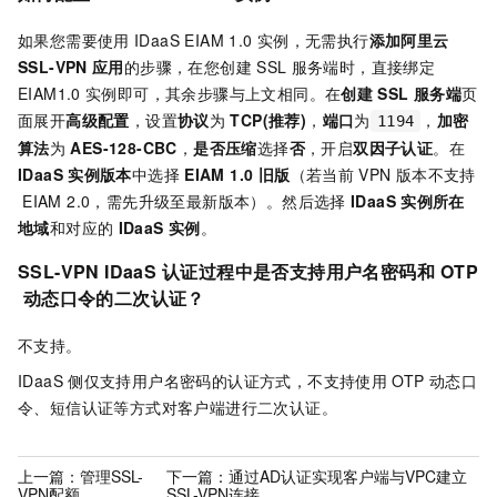
如果您需要使用
IDaaS EIAM 1.0
实例，无需执行
添加阿里云
SSL-VPN
应用
的步骤，在您创建
SSL
服务端时，直接绑定
EIAM1.0
实例即可，其余步骤与上文相同。在
创建
SSL
服务端
页
面展开
高级配置
，设置
协议
为
TCP(推荐)
，
端口
为
，
加密
1194
算法
为
AES-128-CBC
，
是否压缩
选择
否
，开启
双因子认证
。在
IDaaS
实例版本
中选择
EIAM 1.0 旧版
（若当前
VPN
版本不支持
EIAM 2.0，需先升级至最新版本）。然后选择
IDaaS
实例所在
地域
和对应的
IDaaS
实例
。
SSL-VPN IDaaS
认证过程中是否支持用户名密码和
OTP
动态口令的二次认证？
不支持。
IDaaS
侧仅支持用户名密码的认证方式，不支持使用
OTP
动态口
令、短信认证等方式对客户端进行二次认证。
上一篇：
管理SSL-
下一篇：
通过AD认证实现客户端与VPC建立
VPN配额
SSL-VPN连接