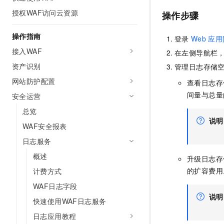
AI 产品 免费试用
网络
安全
云开发大赛
授权WAF访问云资源
操作步骤
Tableau 订阅
1亿+ 大模型 tokens 和 
可观测
入门学习赛
中间件
AI空中课堂在线直播课
操作指南
登录
Web
应用
140+云产品 免费试用
大模型服务
上云与迁云
产品新客免费试用，最长1
接入WAF
数据库
在左侧导航栏
生态解决方案
千问AI平台-Token Plan
资产识别
管理日志存储
企业出海
大模型ACA认证体验
大数据计算
网站防护配置
助力企业全员 AI 认知与能
查看日志存
行业生态解决方案
政企业务
媒体服务
间量与总量
安全运营
千问AI平台-模型体验
开发者生态解决方案
在线体验全尺寸、多种模态
总览
企业服务与云通信
AI 开发和 AI 应用解决
说明
WAF安全报表
Happy 系列大模型
域名与网站
日志服务
终端用户计算
概述
升级日志存
的扩容费用
计费方式
Serverless
大模型解决方案
WAF日志字段
开发工具
说明
快速部署 Dify，高效搭建 
快速使用WAF日志服务
迁移与运维管理
日志应用教程