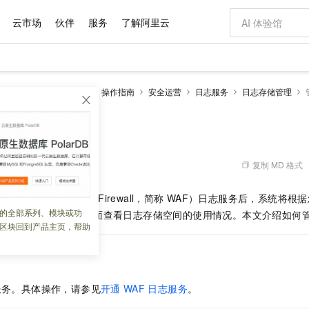
云市场
伙伴
服务
了解阿里云
AI 特惠
数据与 API
成为产品伙伴
企业增值服务
最佳实践
价格计算器
AI 场景体
基础软件
产品伙伴合
阿里云认证
市场活动
配置报价
大模型
墙
Web应用防火墙2.0
操作指南
安全运营
日志服务
日志存储管理
自助选配和估算价格
新方式
域名与网站
睿译宝，AI翻译排版一步到位
智启 AI 普惠权益
产品生态集成认证中心
企业支持计划
云上春晚
千问官方 MaaS 平台，为开发者和 Agent 而生，新用户赠送 1 亿 + tokens 额度
云服务器 EC
Qwen Aud
AI Coding
阿里云Maa
2026 阿里云
为企业打
数据集
Windows
大模型认证
模型
NEW
NEW
交付可用成果
值低价云产品抢先购
提供智能易用的域名与建站服务
上传文档即自动完成翻译和格式还原
至高享 1亿+免费 tokens，加速 Al 应用落地
安全可靠、弹
智能编程，一键
存储空间
产品生态伙伴
专家技术服务
云上奥运之旅
弹性计算合作
阿里云中企出
手机三要素
宝塔 Linux
全部认证
价格优势
有专属领域专家
对象存储 OSS
GLM-5.2：长任务时代开源旗舰模型
阿里云 OPC 创新助力计划
云数据库 RD
即刻拥有 DeepS
AI 电商营销
产品生态伙伴工作台
企业增值服务台
云栖战略参考
云存储合作计
云栖大会
身份实名认证
CentOS
训练营
推动算力普惠，释放技术红利
的大模型服务
最高返9万
多领域专家智能体,一键组建 AI 虚拟交付团队
至高百万元 Token 补贴，加速一人公司成长
稳定、安全、高性价比、高性能的云存储服务
真正可用的 1M 上下文,一次完成代码全链路开发
轻松解锁专属 Dee
从图文生成到
复制 MD 格式
 01:32:08
云上的中国
数据库合作计
活动全景
短信
Docker
图片和
站式影视创作平台
人工智能平台 PAI
Hermes Agent，打造自进化智能体
Token Plan 模型订阅计划
Qoder
5 分钟轻松部署
AI 广告创作
企业成长
大模型
NEW
信息公告
Web Application Firewall，简称
WAF）
日志服务后，系统将根据
看见新力量
云网络合作计
OCR 文字识别
JAVA
级电脑
证享300元代金券
可视化编排打通从文字构思到成片全链路闭环
一站式AI开发、训练和推理服务
自主进化，持久记忆，越用越聪明
Qwen3.8-Max 首发尝鲜，限时加量 10 倍，夜间低至2折
面向真实软件
图文、视频一
的全部系列、模块或功
Kimi-K3
HappyHors
，您可以在日志服务页面查看日志存储空间的使用情况。本文介绍如何
NEW
魔搭 Mode
loud
服务实践
官网公告
区块回到产品主页，帮助
Kimi 最新旗舰模型，长程编程与推理利器
让文字生成流
金融模力时刻
Salesforce O
版
发票查验
全能环境
Qoder CN
Claude Code + GStack 打造工程团队
千问办公，限时限量积分加倍
云原生数据库 P
低代码高效构
AI 建站
NEW
作计划
计划
创新中心
魔搭 ModelSc
健康状态
让AI从“聊天伙伴”进化为能干活的“数字员工”
覆盖公网/内网、递归/权威、移动APP等全场景解析服务
安装技能 GStack，拥有专属 AI 工程团队
你的AI工作搭子，覆盖日常办公高频场景
基于千问大模型等，支持代码智能生成、研发智能问答
0 代码专业建
客户案例
天气预报查询
操作系统
Deepseek-v4-pro
HappyHors
态合作计划
态智能体模型
旗舰 MoE 大模型，百万上下文与顶尖推理能力
图生视频，流
Compute
同享
容器服务 Kubernetes 版 ACK
万小智 AI 建站低至 15元/月
云防火墙
AI 短剧/漫剧
快递物流查询
WordPress
成为服务伙
高校合作
服务。具体操作，请参见
开通
WAF
日志服务
。
式云数据仓库
点，立即开启云上创新
提供一站式管理容器应用的 K8s 服务
送.CN域名，送备案服务码
云原生的云上
AI助力短剧
GLM-5.2
Wan2.7-T
Ubuntu