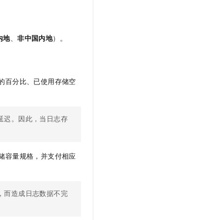
文戏情感细腻自然，动作戏激烈拳拳到肉，实现更强表演能力
支持中英文自由切换，具备更强的噪声鲁棒性
云聚AI 严选权益
SSL 证书
，一键激活高效办公新体验
精选AI产品，从模型到应用全链提效
堡垒机
内地
、
非中国内地
）。
AI 用量加速计划
应用
防火墙
、识别商机，让客服更高效、服务更出色。
新老同享，达量后返
千问办公
主机安全
NEW
的智能体编程平台
一站式AI生产力平台
的百分比、已使用存储空
AI 应用及服务市场
伶鹊
企业级人与Agent协作平台，接入和调度多个数字员工
智能客服平台，对话机器人、对话分析、智能外呼
AI 应用
延迟。因此，当日志存
大模型服务平台百炼 - 全妙
大模型
应用创作平台
多模态内容创作工具，已接入 DeepSeek
自然语言处理
储容量规格，并支付相应
数据标注
机器学习
，而造成日志数据不完
息提取
与 AI 智能体进行实时音视频通话
从文本、图片、视频中提取结构化的属性信息
构建支持视频理解的 AI 音视频实时通话应用