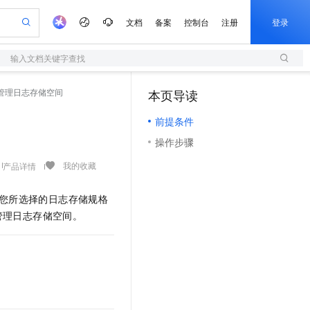
文档
备案
控制台
注册
登录
输入文档关键字查找
验
作计划
器
AI 活动
专业服务
服务伙伴合作计划
开发者社区
加入我们
服务平台百炼
阿里云 OPC 创新助力计划
管理日志存储空间
本页导读
（1）
一站式生成采购清单，支持单品或批量购买
S
io：打造专属 AI 语音助手
S产品伙伴计划（繁花）
峰会
造的大模型服务与应用开发平台
轻量应用服务器
一句话生成原生可编辑精美 PPT 文稿
AI 生产力先锋
Al MaaS 服务伙伴赋能合作
域名
博文
Careers
至高可申请百万元
前提条件
性可伸缩的云计算服务
开启高性价比 AI 编程新体验
Qwen-Audio-3.0-Realtime 端到端实时语音角色扮演
输入一句话想法, 轻松生成专业的 PPT
先锋实践拓展 AI 生产力的边界
快速构建应用程序和网站，即刻迈出上云第一步
Token 补贴，五大权
计划
海大会
伙伴信用分合作计划
商标
问答
社会招聘
操作步骤
益加速 OPC 成功
S
eek-V4-Pro
数字证书管理服务（原SSL证书）
一键部署幻兽帕鲁游戏服务器
飞天发布时刻
HOT
划
备案
电子书
校园招聘
pSeek-V4-Pro
视频创作，一键激活电商全链路生产力
全托管，含MySQL、PostgreSQL、SQL Server、MariaDB多引擎
实现全站HTTPS，呈现可信的WEB访问
一键购买专属联机服务器，轻松开启游戏
所见，即是所愿
我的收藏
产品详情
更多支持
划
公司注册
镜像站
视频生成
语音识别与合成
专属 QwenPaw
短信服务
漫剧工坊：一站式动画创作平台
AI 实训营
HOT
您所选择的日志存储规格
合作伙伴培训与认证
划
上云迁移
的智能体编程平台
站生成，高效打造优质广告素材
从聊天伙伴进化为能主动干活的本地数字员工
快速生产连贯的高质量长漫剧
从基础到进阶，Agent 创客手把手教你
国内短信简单易用，安全可靠，秒级触达，全球覆盖200+国家和地区。
e-1.1-T2V
Qwen3-TTS-Flash
管理日志存储空间。
lScope
我要反馈
查询合作伙伴
畅细腻的高质量视频
离线语音合成大模型，多语言方言自适应，低延迟高稳定
n Alibaba Cloud ISV 合作
代维服务
olarDB
建企业门户网站
大数据开发治理平台 DataWorks
10 分钟搭建微信、支付宝小程序
创新加速
ope
登录合作伙伴管理后台
我要建议
站，无忧落地极速上线
以可视化方式快速构建移动和 PC 门户网站
100%兼容MySQL、PostgreSQL，兼容Oracle，支持集中和分布式
高效部署网站，快速应用到小程序
Data Agent 驱动的一站式 Data+AI 开发治理平台
e-1.1-I2V
Cosyvoice-V3-Flash
安全
畅自然，细节丰富
高表现力语音合成大模型，语音克隆听感自然
我要投诉
上云场景组合购
伴
边界网络安全防护产品
漫剧创作，剧本、分镜、视频高效生成
覆盖90%+业务场景，专享组合折扣价
2V
VPN
Fun-ASR