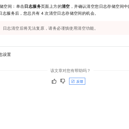
一个 AI 助手
即刻拥有 DeepSeek-R1 满血版
超强辅助，Bol
储空间：单击
日志服务
页面上方的
清空
，并确认清空您日志存储空间中
在企业官网、通讯软件中为客户提供 AI 客服
多种方案随心选，轻松解锁专属 DeepSeek
日志服务后，您总共有
4
次清空日志存储空间的机会。
日志清空后将无法复原，请务必谨慎使用清空功能。
志设置
该文章对您有帮助吗？
反馈