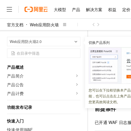
大模型
产品
解决方案
权益
定价
官方文档
Web应用防火墙
大模型
产品
解决方案
权益
定价
云市场
伙伴
服务
了解阿里云
精选产品
精选解决方案
普惠上云
产品定价
精选商城
成为销售伙伴
售前咨询
为什么选择阿里云
千问AI平台
Web应用防火
首页
Web应用防火墙2.0
了解云产品的定价详情
切换产品系列
大模型服务平台百炼
千问办公，解锁你的工作
普惠上云 官方力荐
分销伙伴
在线服务
网站建设
什么是云计算
大
大模型服务与应用平台
企业级Agent产品，直接
云服务器38元/年起，超
管理日志
咨询伙伴
多端小程序
技术领先
云上成本管理
售后服务
千问大模型
Agency Agents：拥
官方推荐返现计划
大模型
大模型
精选产品
精选解决方案
Salesforce 国际版订阅
稳定可靠
产品概述
管理和优化成本
多元化、高性能、安全可靠
推荐新用户得奖励，单订单
更新时间：
2026-02-12
销售伙伴合作计划
自助服务
产品简介
友盟天域
安全合规
人工智能与机器学习
AI
文本生成
无影云电脑
HappyHorse 打造一
云工开物
开通
Web
应用防火墙（
无影生态合作计划
在线服务
产品公告
观测云
分析师报告
随时随地安全接入的云上超
高校专属算力普惠，学生认
计算
互联网应用开发
您可以在下拉框切换本产品
Qwen3.8-Max
分配日志存储空间
HOT
产品计费
Salesforce On Alibaba C
工单服务
能，也可以点击左上角产品
智能体时代全能旗舰模型
Tuya 物联网平台阿里云
研究报告与白皮书
云解析DNS
快速拥有专属 OpenClaw
Consulting Partner 合
大数据
容器
您更高效阅读文档。
免费试用
短信专区
功能发布记录
前提条件
蓝凌 OA
Qwen3.7-Plus
AI 大模型销售与服务生
现代化应用
存储
天池大赛
能看、能想、能动手的多模
云原生大数据计算服务 Max
解决方案免费试用 新老
电子合同
快速入门
已开通
WAF
日志
面向分析的企业级SaaS模
最高领取价值200元试用
安全
网络与CDN
AI 算法大赛
Qwen3-VL-Plus
快速使用WAF
畅捷通