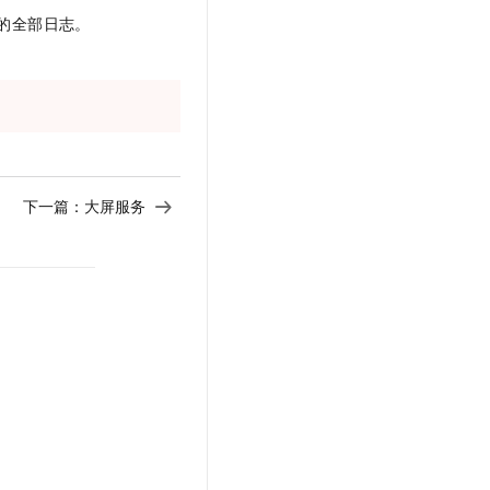
t.diy 一步搞定创意建站
构建大模型应用的安全防护体系
的全部日志。
通过自然语言交互简化开发流程,全栈开发支持
通过阿里云安全产品对 AI 应用进行安全防护
下一篇：
大屏服务