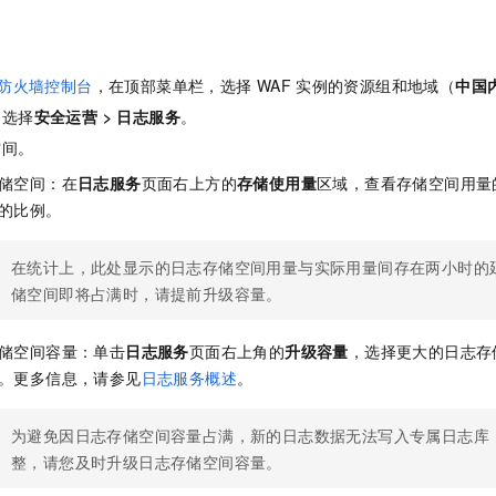
服务生态伙伴
视觉 Coding、空间感知、多模态思考等全面升级
1M上下文，专为长程任务能力而生
云工开物
企业应用
Night Plan 支持 Qwen 3.8-Max
AI 办公
NEW
Red Hat
30+ 款产品免费体验
夜间 5 折，Qwen/Meoo/TokenPlan 客户专享
AI智能应用
科研合作
ERP
堂（旗舰版）
SUSE
防火墙控制台
，在顶部菜单栏，选择
WAF
实例的资源组和地域（
中国
智能客服
AI 应用构建
大模型原生
CRM
2个月
自动承接线索
，选择
安全运营
>
日志服务
。
建站小程序
Qoder
大模型服务平台百炼-应用模版
OA 办公系统
HOT
NEW
空间。
面向真实软件
个人版上线、团队版降价；千问3.8-Max首发发尝鲜
丰富多元化的应用模版和解决方案
力提升
储空间：在
日志服务
页面右上方的
存储使用量
区域，查看存储空间用量
财税管理
模板建站
的比例。
万有无界
大模型服务平台百炼-智能体
400电话
定制建站
的模型效果
灵活可视化地构建企业级 Agent
方案
广告营销
模板小程序
在统计上，此处显示的日志存储空间用量与实际用量间存在两小时的
秒悟
人工智能平台 PAI
储空间即将占满时，请提前升级容量。
定制小程序
云端极速 AI 
新一代 AI 视频生成模型，深度适配广告营销等场景
AI Native 的算法工程平台，一站式完成建模、训练、推理服务部署
APP 开发
储空间容量：单击
日志服务
页面右上角的
升级容量
，选择更大的日志存
。更多信息，请参见
日志服务概述
。
建站系统
为避免因日志存储空间容量占满，新的日志数据无法写入专属日志库
AI 应用
10分钟微调：让0.6B模型媲美235B模型
多模态数据信
整，请您及时升级日志存储空间容量。
依托云原生高可用架构,实现Dify私有化部署
用1%尺寸在特定领域达到大模型90%以上效果