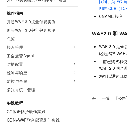
限制
、
为
FC
四层
CLB（T
操作指南
CNAME
接入
开通WAF 3.0按量付费实例
购买WAF 3.0包年包月实例
WAF2.0
和
WA
总览
WAF 3.0
是全
接入管理
此无法跟
WAF 
安全运营Agent
目前已购买和
防护配置
WAF 2.0
的产
检测与响应
您可以通过自
监控与告警
多账号统一管理
上一篇：
【公告
实践教程
CC攻击防护最佳实践
CDN+WAF联合部署最佳实践