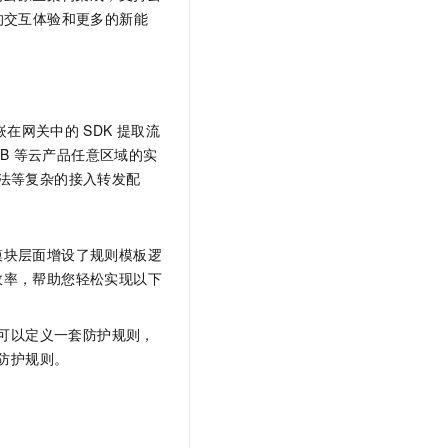
文戏情感细腻自然，动作戏激烈拳拳到肉，实现更强表演能力
支持中英文自由切换，具备更强的噪声鲁棒性
云聚AI 严选权益
的交互体验和更多的新能
SSL 证书
，一键激活高效办公新体验
精选AI产品，从模型到应用全链提效
堡垒机
AI 用量加速计划
应用
防火墙
、识别商机，让客服更高效、服务更出色。
新老同享，达量后返
千问办公
主机安全
嵌在网关中的
SDK
提取流
NEW
的智能体编程平台
一站式AI生产力平台
LB
等云产品任意区域的实
算法等复杂的接入转发配
AI 应用及服务市场
伶鹊
企业级人与Agent协作平台，接入和调度多个数字员工
智能客服平台，对话机器人、对话分析、智能外呼
AI 应用
大模型服务平台百炼 - 全妙
模块层面增设了规则模板逻
大模型
应用创作平台
多模态内容创作工具，已接入 DeepSeek
效率，帮助您轻松实现以下
自然语言处理
可以定义一套防护规则，
数据标注
防护规则。
机器学习
息提取
与 AI 智能体进行实时音视频通话
从文本、图片、视频中提取结构化的属性信息
构建支持视频理解的 AI 音视频实时通话应用