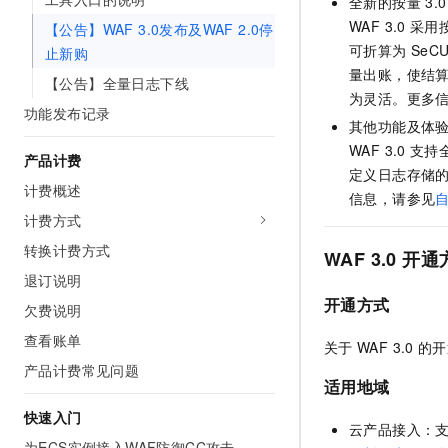
全新的按量
3.0
10 分钟在聊天系统中增加
专有云
WAF 3.0
采用
【公告】WAF 3.0发布及WAF 2.0停
可折算为
SeC
止新购
量出账，使结
【公告】全量日志下线
为灵活。更多
功能发布记录
其他功能及体
WAF 3.0
支持
产品计费
定义日志存储
计费概述
信息，请参见
计费方式
转换计费方式
WAF 3.0
开通
退订说明
开通方式
欠费说明
查看账单
关于
WAF 3.0
的开
产品计费常见问题
适用地域
快速入门
云产品接入：
为ECS实例接入WAF防御CC攻击