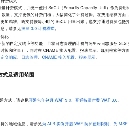
计费模式
一个 AI 助手
即刻拥有 DeepSeek-R1 满血版
超强辅助，Bol
按量计费模式，并统一使用
SeCU（Security Capacity Unit
在企业官网、通讯软件中为客户提供 AI 客服
多种方案随心选，轻松解锁专属 DeepSeek
U
数量，支持更低的计费门槛，大幅简化了计费逻辑。在费用结算方面
算更加精准。既支持按每小时的
SeCU
用量出账，也支持通过资源包抵
信息，请参见
按量
3.0
计费模式
。
验优化
全新的自定义响应等功能，且将日志管理的计费与阿里云日志服务
SLS
的时长和容量），同时在
CNAME
接入配置、报表展示、规则检索等方
自定义响应
、
日志管理
、
CNAME
接入配置
、
报表展示
。
方式及适用范围
通方式，请参见
开通包年包月
WAF 3.0
、
开通按量付费
WAF 3.0
。
支持的地域信息，请参见
为
ALB
实例开启
WAF
防护使用限制
、
为
MSE