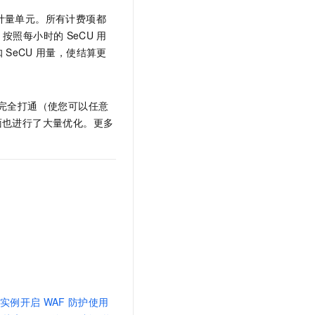
t.diy 一步搞定创意建站
构建大模型应用的安全防护体系
）作为费用计量单元。所有计费项都
通过自然语言交互简化开发流程,全栈开发支持
通过阿里云安全产品对 AI 应用进行安全防护
，按照每小时的
SeCU
用
扣
SeCU
用量，使结算更
完全打通（使您可以任意
面也进行了大量优化。更多
实例开启
WAF
防护使用