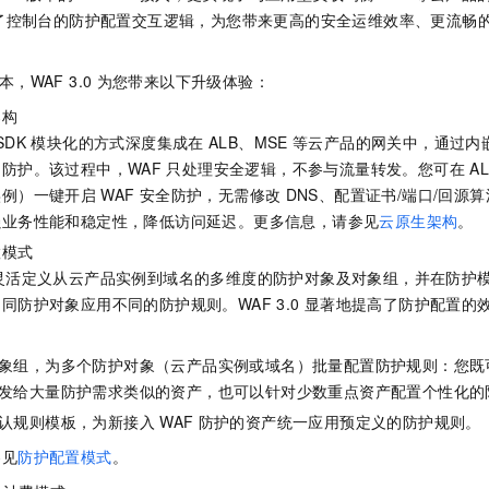
服务生态伙伴
视觉 Coding、空间感知、多模态思考等全面升级
1M上下文，专为长程任务能力而生
云工开物
企业应用
Night Plan 支持 Qwen 3.8-Max
AI 办公
NEW
了控制台的防护配置交互逻辑，为您带来更高的安全运维效率、更流畅
Red Hat
30+ 款产品免费体验
夜间 5 折，Qwen/Meoo/TokenPlan 客户专享
AI智能应用
科研合作
ERP
堂（旗舰版）
SUSE
本，WAF 3.0
为您带来以下升级体验：
智能客服
AI 应用构建
大模型原生
CRM
2个月
自动承接线索
架构
建站小程序
Qoder
大模型服务平台百炼-应用模版
OA 办公系统
SDK
模块化的方式深度集成在
ALB、MSE
等云产品的网关中，通过内
HOT
NEW
面向真实软件
个人版上线、团队版降价；千问3.8-Max首发发尝鲜
丰富多元化的应用模版和解决方案
防护。该过程中，WAF
只处理安全逻辑，不参与流量转发。您可在
A
力提升
财税管理
模板建站
实例）一键开启
WAF
安全防护，无需修改
DNS、配置证书/端口/回源
万有无界
大模型服务平台百炼-智能体
400电话
定制建站
强业务性能和稳定性，降低访问延迟。更多信息，请参见
云原生架构
。
的模型效果
灵活可视化地构建企业级 Agent
置模式
方案
广告营销
模板小程序
秒悟
人工智能平台 PAI
灵活定义从云产品实例到域名的多维度的防护对象及对象组，并在防护
定制小程序
云端极速 AI 
新一代 AI 视频生成模型，深度适配广告营销等场景
AI Native 的算法工程平台，一站式完成建模、训练、推理服务部署
同防护对象应用不同的防护规则。WAF 3.0
显著地提高了防护配置的
APP 开发
象组，为多个防护对象（云产品实例或域名）批量配置防护规则：您既
建站系统
发给大量防护需求类似的资产，也可以针对少数重点资产配置个性化的
认规则模板，为新接入
WAF
防护的资产统一应用预定义的防护规则。
AI 应用
10分钟微调：让0.6B模型媲美235B模型
多模态数据信
参见
防护配置模式
。
依托云原生高可用架构,实现Dify私有化部署
用1%尺寸在特定领域达到大模型90%以上效果