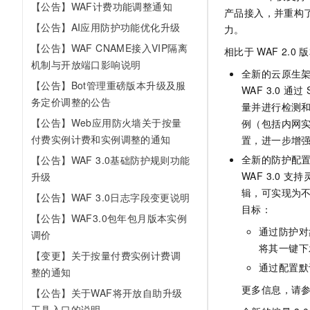
【公告】WAF计费功能调整通知
AI 产品 免费试用
网络
产品接入，并重构
安全
云开发大赛
Tableau 订阅
【公告】AI应用防护功能优化升级
1亿+ 大模型 tokens 和 
力。
可观测
入门学习赛
中间件
AI空中课堂在线直播课
【公告】WAF CNAME接入VIP隔离
相比于
WAF 2.0
版
140+云产品 免费试用
大模型服务
机制与开放端口影响说明
上云与迁云
产品新客免费试用，最长1
数据库
全新的云原生
生态解决方案
【公告】Bot管理重磅版本升级及服
千问AI平台-Token Plan
WAF 3.0
通过
企业出海
大模型ACA认证体验
大数据计算
务定价调整的公告
量并进行检测和
助力企业全员 AI 认知与能
行业生态解决方案
【公告】Web应用防火墙关于按量
例（包括内网
政企业务
媒体服务
千问AI平台-模型体验
付费实例计费和实例调整的通知
开发者生态解决方案
置，进一步增
在线体验全尺寸、多种模态
企业服务与云通信
全新的防护配
【公告】WAF 3.0基础防护规则功能
AI 开发和 AI 应用解决
Happy 系列大模型
WAF 3.0
支持
升级
域名与网站
辑，可实现为不
【公告】WAF 3.0日志字段变更说明
目标：
终端用户计算
【公告】WAF3.0包年包月版本实例
通过防护对
调价
Serverless
大模型解决方案
将其一键下
【变更】关于按量付费实例计费调
通过配置默
开发工具
整的通知
快速部署 Dify，高效搭建 
更多信息，请
【公告】关于WAF将开放自助升级
迁移与运维管理
工具入口的说明