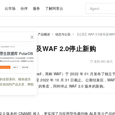
云市场
伙伴
服务
了解阿里云
AI 特惠
数据与 API
成为产品伙伴
企业增值服务
最佳实践
价格计算器
AI 场景体
基础软件
产品伙伴合
阿里云认证
市场活动
配置报价
大模型
墙
Web应用防火墙3.0
产品概述
动态与公告
【公告】WAF 3.0发布及WAF
自助选配和估算价格
步到位
域名与网站
智启 AI 普惠权益
产品生态集成认证中心
企业支持计划
云上春晚
Qwen Audio：打造专属 AI 语音助手
千问官方 MaaS 平台，为开发者和 Agent 而生，新用户赠送 1 亿 + tokens 额度
云服务器 EC
一句话生成原生
AI Coding
阿里云Maa
2026 阿里云
为企业打
数据集
Windows
大模型认证
模型
NEW
NEW
格式还原
值低价云产品抢先购
提供智能易用的域名与建站服务
至高享 1亿+免费 tokens，加速 Al 应用落地
Qwen-Audio-3.0-Realtime 端到端实时语音角色扮演
安全可靠、弹
输入一句话想法,
智能编程，一键
F 3.0发布及WAF 2.0停止新购
产品生态伙伴
专家技术服务
云上奥运之旅
弹性计算合作
阿里云中企出
手机三要素
宝塔 Linux
全部认证
价格优势
开源旗舰模型
对象存储 OSS
即刻拥有 DeepSeek-V4-Pro
阿里云 OPC 创新助力计划
云数据库 RD
一键部署幻兽
AI 电商营销
产品生态伙伴工作台
企业增值服务台
云栖战略参考
云存储合作计
云栖大会
身份实名认证
CentOS
训练营
推动算力普惠，释放技术红利
的大模型服务
最高返9万
真正可用的 1M 上下文,一次完成代码全链路开发
轻松解锁专属 DeepSeek-V4-Pro
至高百万元 Token 补贴，加速一人公司成长
稳定、安全、高性价比、高性能的云存储服务
一键购买专属
从图文生成到
复制 MD 格式
 09:44:58
云上的中国
数据库合作计
活动全景
短信
Docker
图片和
自进化智能体
人工智能平台 PAI
5 分钟轻松部署专属 QwenPaw
Token Plan 模型订阅计划
Qoder
高效搭建 AI
AI 广告创作
企业成长
大模型
NEW
HOT
信息公告
Application Firewall，简称
WAF）
于
2022
年
01
月发布了独立
看见新力量
云网络合作计
OCR 文字识别
JAVA
级电脑
越聪明
证享300元代金券
一站式AI开发、训练和推理服务
Qwen3.8-Max 首发尝鲜，限时加量 10 倍，夜间低至2折
从聊天伙伴进化为能主动干活的本地数字员工
面向真实软件
图文、视频一
的全部系列、模块或功
Kimi-K3
HappyHors
0），并开始公测，公测期至
2022
年
10
月
31
日截止。公测结束后，WAF 
NEW
魔搭 Mode
loud
服务实践
官网公告
区块回到产品主页，帮助
Kimi 最新旗舰模型，长程编程与推理利器
让文字生成流
金融模力时刻
Salesforce O
版
按量付费版本（后付费）的售卖，同时停止
发票查验
WAF 2.0
版本的新购。
全能环境
Qoder CN
Claude Code + GStack 打造工程团队
千问办公，限时限量积分加倍
云原生数据库 P
低代码高效构
AI 建站
NEW
作计划
计划
创新中心
魔搭 ModelSc
健康状态
让AI从“聊天伙伴”进化为能干活的“数字员工”
覆盖公网/内网、递归/权威、移动APP等全场景解析服务
安装技能 GStack，拥有专属 AI 工程团队
你的AI工作搭子，覆盖日常办公高频场景
基于千问大模型等，支持代码智能生成、研发智能问答
0 代码专业建
客户案例
天气预报查询
操作系统
Deepseek-v4-pro
HappyHors
态合作计划
态智能体模型
旗舰 MoE 大模型，百万上下文与顶尖推理能力
图生视频，流
Compute
同享
容器服务 Kubernetes 版 ACK
万小智 AI 建站低至 15元/月
云防火墙
AI 短剧/漫剧
快递物流查询
WordPress
成为服务伙
高校合作
式云数据仓库
点，立即开启云上创新
提供一站式管理容器应用的 K8s 服务
送.CN域名，送备案服务码
云原生的云上
AI助力短剧
GLM-5.2
Wan2.7-T
2.0
版本的
CNAME
接入，更实现了与应用型负载均衡
ALB
等云产品
Ubuntu