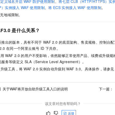
自定义域名开启
WAF
防护使用限制
、
将七层
CLB（HTTP/HTTPS）
CP）实例接入
WAF
使用限制
、
将
ECS
实例接入
WAF
使用限制
。
：无地域限制。
F3.0
是什么关系？
新推出的版本，具有不同于
WAF 2.0
的底层架构、售卖规格、控制台配
2.0
在同一个阿里云账号
ID
下共存。
使用
WAF 2.0
的用户不受影响，依然能够正常使用产品、续费或升级规
品服务等级定义
SLA（Service Level Agreement）。
助升级工具，将
WAF 2.0
实例自动升级到
WAF 3.0。具体操作，请参见
】关于WAF将开放自助升级工具入口的说明
下一篇：
该文章对您有帮助吗？
反馈