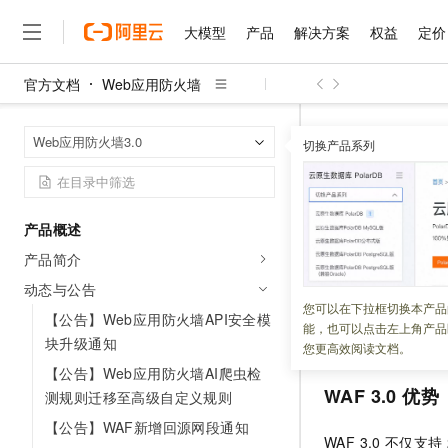
大模型
产品
解决方案
权益
定价
官方文档
Web应用防火墙
大模型
产品
解决方案
权益
定价
云市场
伙伴
服务
了解阿里云
精选产品
精选解决方案
普惠上云
产品定价
精选商城
成为销售伙伴
售前咨询
为什么选择阿里云
千问AI平台
Web应用防火
首页
Web应用防火墙3.0
了解云产品的定价详情
切换产品系列
大模型服务平台百炼
睿译宝，AI翻译排版一
普惠上云 官方力荐
分销伙伴
在线服务
网站建设
什么是云计算
大
大模型服务与应用平台
上传文档即自动完成翻译和
云服务器38元/年起，超
【公告】WA
咨询伙伴
多端小程序
技术领先
云上成本管理
售后服务
千问大模型
GLM-5.2：长任务时代
官方推荐返现计划
大模型
大模型
精选产品
精选解决方案
Salesforce 国际版订阅
稳定可靠
产品概述
管理和优化成本
多元化、高性能、安全可靠
推荐新用户得奖励，单订单
更新时间：
2024-12-17
销售伙伴合作计划
自助服务
产品简介
友盟天域
安全合规
人工智能与机器学习
AI
文本生成
无影云电脑
Hermes Agent，打造
云工开物
Web
应用防火墙（Web 
无影生态合作计划
在线服务
动态与公告
观测云
分析师报告
随时随地安全接入的云上超
自主进化，持久记忆，越用
高校专属算力普惠，学生认
计算
互联网应用开发
您可以在下拉框切换本产品
Qwen3.8-Max
（简称
WAF 3.
HOT
【公告】Web应用防火墙API安全模
Salesforce On Alibaba C
工单服务
能，也可以点击左上角产品
智能体时代全能旗舰模型
Tuya 物联网平台阿里云
研究报告与白皮书
版本（预付费）和
云解析DNS
快速拥有专属 OpenClaw
块升级通知
Consulting Partner 合
大数据
容器
您更高效阅读文档。
免费试用
短信专区
蓝凌 OA
Qwen3.7-Plus
【公告】Web应用防火墙AI爬虫检
AI 大模型销售与服务生
现代化应用
存储
天池大赛
WAF 3.0
优势
能看、能想、能动手的多模
测规则迁移至高级自定义规则
云原生大数据计算服务 Max
解决方案免费试用 新老
电子合同
面向分析的企业级SaaS模
最高领取价值200元试用
安全
【公告】WAF新增回源网段通知
网络与CDN
AI 算法大赛
Qwen3-VL-Plus
WAF 3.0
不仅支持
畅捷通