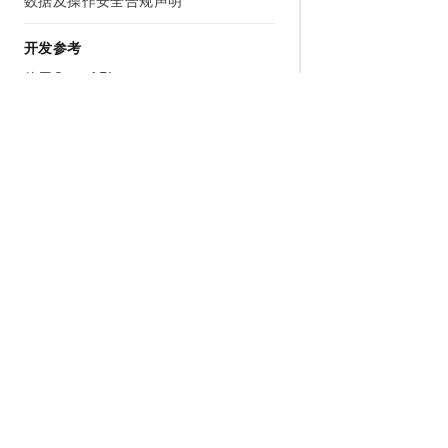
数据及操作安全合规声明
开发参考
使用OpenAPI
使用OpenAPI示例
API参考
防护规则参数配置说明
CLI集成示例
为什么选择阿里云
大模型
产品和定
服务支持
什么是云计算
千问大模型
全部产品
WAF3.0常见问题
全球基础设施
大模型服务
免费试用
相关协议
技术领先
AI应用构建
产品动态
视频专区
稳定可靠
产品定价
如何通过阿里云WAF保护您的Web应用
安全合规
配置报价
WAF 2.0实例迁移到WAF 3.0
分析师报告
云上成本
CNAME接入配置指导