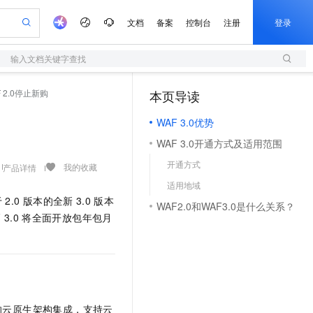
文档
备案
控制台
注册
登录
输入文档关键字查找
验
作计划
器
AI 活动
专业服务
服务伙伴合作计划
开发者社区
加入我们
服务平台百炼
阿里云 OPC 创新助力计划
 2.0停止新购
本页导读
（1）
一站式生成采购清单，支持单品或批量购买
S
可编辑精美 PPT 文稿
S产品伙伴计划（繁花）
峰会
造的大模型服务与应用开发平台
轻量应用服务器
Agency Agents：拥有专属领域专家
AI 生产力先锋
Al MaaS 服务伙伴赋能合作
域名
博文
Careers
至高可申请百万元
WAF 3.0优势
性可伸缩的云计算服务
 轻松生成专业的 PPT
开启高性价比 AI 编程新体验
先锋实践拓展 AI 生产力的边界
快速构建应用程序和网站，即刻迈出上云第一步
多领域专家智能体,一键组建 AI 虚拟交付团队
Token 补贴，五大权
计划
海大会
伙伴信用分合作计划
商标
问答
社会招聘
WAF 3.0开通方式及适用范围
益加速 OPC 成功
S
帕鲁游戏服务器
数字证书管理服务（原SSL证书）
HappyHorse 打造一站式影视创作平台
飞天发布时刻
HOT
划
备案
电子书
校园招聘
开通方式
联机服务器，轻松开启游戏
视频创作，一键激活电商全链路生产力
全托管，含MySQL、PostgreSQL、SQL Server、MariaDB多引擎
实现全站 HTTPS，呈现可信的 Web 访问
所见，即是所愿
可视化编排打通从文字构思到成片全链路闭环
我的收藏
产品详情
更多支持
划
公司注册
镜像站
适用地域
视频生成
语音识别与合成
 智能体与工作流应用
短信服务
漫剧工坊：一站式动画创作平台
AI 实训营
于
2.0
版本的全新
3.0
版本
合作伙伴培训与认证
WAF2.0和WAF3.0是什么关系？
划
上云迁移
的智能体编程平台
站生成，高效打造优质广告素材
通过阿里云百炼高效搭建AI应用,助力高效开发
快速生产连贯的高质量长漫剧
从基础到进阶，Agent 创客手把手教你
国内短信简单易用，安全可靠，秒级触达，全球覆盖200+国家和地区。
e-1.1-T2V
Qwen3-TTS-Flash
3.0
将全面开放包年包月
lScope
我要反馈
查询合作伙伴
畅细腻的高质量视频
离线语音合成大模型，多语言方言自适应，低延迟高稳定
n Alibaba Cloud ISV 合作
代维服务
olarDB
建企业门户网站
大数据开发治理平台 DataWorks
10 分钟搭建微信、支付宝小程序
创新加速
ope
登录合作伙伴管理后台
我要建议
站，无忧落地极速上线
以可视化方式快速构建移动和 PC 门户网站
100%兼容MySQL、PostgreSQL，兼容Oracle，支持集中和分布式
高效部署网站，快速应用到小程序
Data Agent 驱动的一站式 Data+AI 开发治理平台
e-1.1-I2V
Cosyvoice-V3-Flash
安全
畅自然，细节丰富
高表现力语音合成大模型，语音克隆听感自然
我要投诉
上云场景组合购
伴
边界网络安全防护产品
漫剧创作，剧本、分镜、视频高效生成
覆盖90%+业务场景，专享组合折扣价
2V
VPN
Fun-ASR
的云原生架构集成，支持云