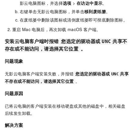
影云电脑
图标，并选择
选项
>
在访达中显示
。
右键单击
无影云电脑
图标，并单击
移到废纸篓
。
在废纸篓中删除该图标或清倒废纸篓即可彻底删除图标。
重启
Mac
电脑后，再次卸载
macOS
客户端
。
安装云电脑客户端时报错
您选定的驱动器或
UNC
共享不
。
存在或不能访问，请选择其它位置
问题现象
无影云电脑客户端安装失败，并报错
您选定的驱动器或
UNC
共享
。
不存在或不能访问，请选择其它位置
问题原因
已将云电脑的客户端安装在移动硬盘或其他的磁盘中，相关磁盘
后续发生卸载。
解决方案