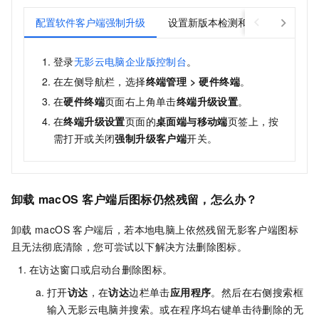
配置软件客户端强制升级
设置新版本检测和自动下载更新
登录
无影云电脑企业版控制台
。
在左侧导航栏，选择
终端管理
>
硬件终端
。
在
硬件终端
页面右上角单击
终端升级设置
。
在
终端升级设置
页面的
桌面端与移动端
页签上，按
需打开或关闭
强制升级客户端
开关。
卸载
macOS
客户端
后图标仍然残留，怎么办？
卸载
macOS
客户端
后，若本地电脑上依然残留无影客户端图标
且无法彻底清除，您可尝试以下解决方法删除图标。
在访达窗口或启动台删除图标。
打开
访达
，在
访达
边栏单击
应用程序
。然后在右侧搜索框
输入
无影云电脑
并搜索。或在程序坞右键单击待删除的
无