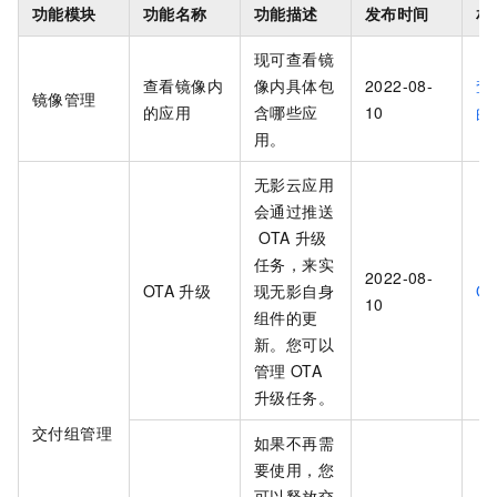
功能模块
功能名称
功能描述
发布时间
相
现可查看镜
查看镜像内
像内具体包
2022-08-
查
镜像管理
的应用
含哪些应
10
的
用。
无影云应用
会通过推送
OTA
升级
任务，来实
2022-08-
OTA
升级
现无影自身
OT
10
组件的更
新。您可以
管理
OTA
升级任务。
交付组管理
如果不再需
要使用，您
可以释放交