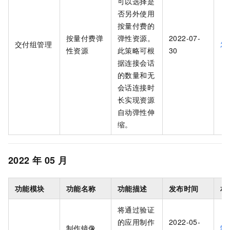
可以选择是
否另外使用
按量付费的
按量付费弹
弹性资源。
2022-07-
交付组管理
发
性资源
此策略可根
30
据连接会话
的数量和无
会话连接时
长实现资源
自动弹性伸
缩。
2022
年
05
月
功能模块
功能名称
功能描述
发布时间
相
将通过验证
的应用制作
2022-05-
制作镜像
制