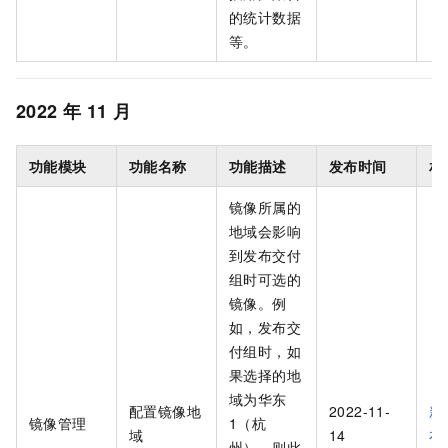
的统计数据
等。
2022
年
11
月
功能模块
功能名称
功能描述
发布时间
相
镜像所属的
地域会影响
到发布交付
组时可选的
镜像。例
如，发布交
付组时，如
果选择的地
域为华东
配置镜像地
2022-11-
新
镜像管理
1（杭
域
14
布
州），则此