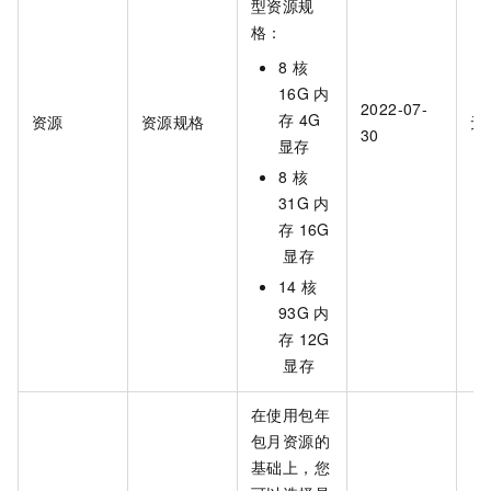
型资源规
格：
8
核
16G
内
2022-07-
存
4G
资源
资源规格
无
30
显存
8
核
31G
内
存
16G
显存
14
核
93G
内
存
12G
显存
在使用包年
包月资源的
基础上，您