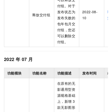
付组。对于
发布状态为
2022-08-
释
释放交付组
发布失败的
10
交
包年包月交
付组，您还
可以删除交
付组。
2022
年
07
月
功能模块
功能名称
功能描述
发布时间
相
在原有的无
影通用型资
源规格基础
上，新增
3
款无影图形