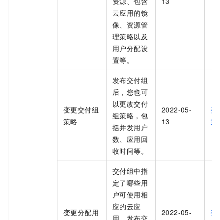
资源、包含
13
云应用的镜
像、资源管
理策略以及
用户分配设
置等。
发布交付组
后，您也可
以更改交付
变更交付组
2022-05-
变
组策略，包
策略
13
策
括并发用户
数、应用回
收时间等。
交付组中指
定了哪些用
户可使用相
应的云应
变更分配用
2022-05-
变
用。发布交