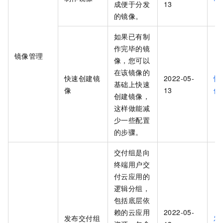
成便于分发
13
的镜像。
如果已有制
作完毕的镜
镜像管理
像，您可以
在该镜像的
快速创建镜
2022-05-
快
基础上快速
像
13
像
创建镜像，
这样做能减
少一些配置
的步骤。
交付组是向
终端用户交
付云应用的
逻辑分组，
包括底层依
赖的云应用
2022-05-
发布交付组
发