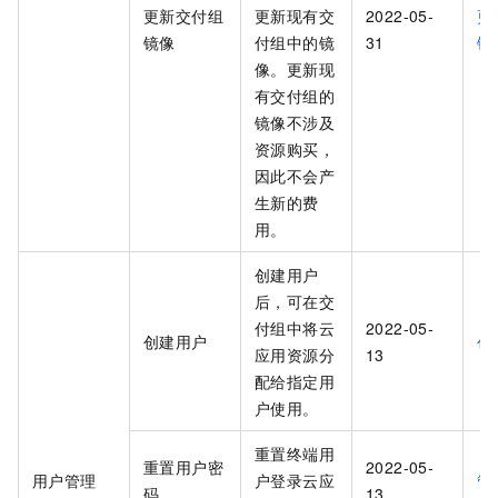
更新交付组
更新现有交
2022-05-
更
镜像
付组中的镜
31
镜
像。更新现
有交付组的
镜像不涉及
资源购买，
因此不会产
生新的费
用。
创建用户
后，可在交
付组中将云
2022-05-
创建用户
创
应用资源分
13
配给指定用
户使用。
重置终端用
重置用户密
2022-05-
用户管理
户登录云应
管
码
13