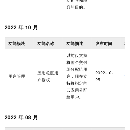
动扩容和缩
容的目的。
2022
年
10
月
功能模块
功能名称
功能描述
发布时间
相
以前仅支持
将整个交付
组分配给用
应用粒度用
2022-10-
用户管理
户，现在支
管
户授权
25
持将指定的
云应用分配
给用户。
2022
年
08
月