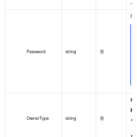
一
用
Password
string
否
账
枚
OwnerType
string
否