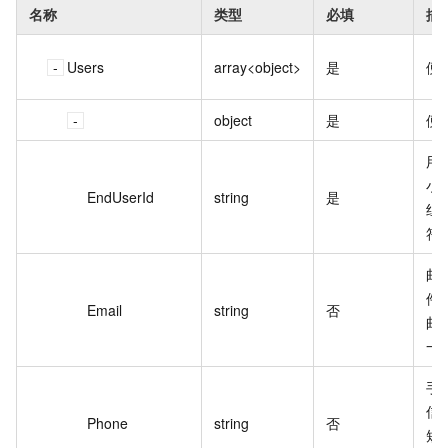
名称
类型
必填
描
Users
array<object>
是
便
object
是
便
用
小
EndUserId
string
是
组
符
邮
件
Email
string
否
邮
一
手
信
Phone
string
否
短