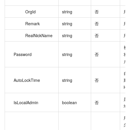
OrgId
string
否
用
Remark
string
否
用
RealNickName
string
否
用
初
Password
string
否
将
户
自
AutoLockTime
string
否
期格
HH
是
IsLocalAdmin
boolean
否
地
用
久