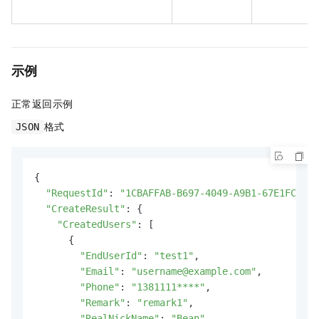
示例
正常返回示例
格式
JSON
{

"RequestId"
: 
"1CBAFFAB-B697-4049-A9B1-67E1FC5F**
"CreateResult"
: {

"CreatedUsers"
: [

      {

"EndUserId"
: 
"test1"
,

"Email"
: 
"username@example.com"
,

"Phone"
: 
"1381111****"
,

"Remark"
: 
"remark1"
,

"RealNickName"
: 
"Bean"