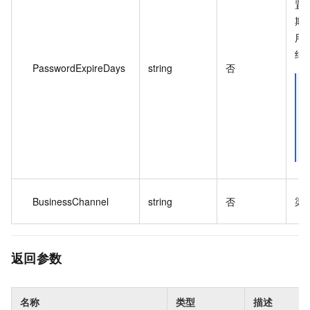
置 
期
用
继
PasswordExpireDays
string
否
BusinessChannel
string
否
渠
返回参数
名称
类型
描述