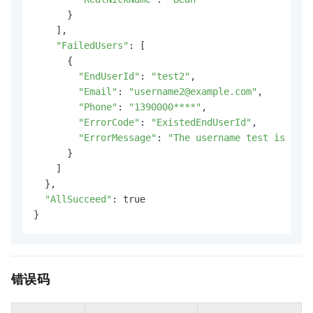
      }

    ],

"FailedUsers"
: [

      {

"EndUserId"
: 
"test2"
,

"Email"
: 
"username2@example.com"
,

"Phone"
: 
"1390000****"
,

"ErrorCode"
: 
"ExistedEndUserId"
,

"ErrorMessage"
: 
"The username test is used
      }

    ]

  },

"AllSucceed"
: true

}
错误码