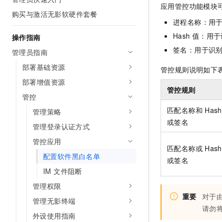
应用管控功能模块
AI 产品 免费试用
网络
安全
云开发大赛
购买与激活无影软硬件套餐
Tableau 订阅
1亿+ 大模型 tokens 和 
进程名称：用
可观测
入门学习赛
中间件
AI空中课堂在线直播课
Hash
值：用于
操作指南
140+云产品 免费试用
大模型服务
上云与迁云
签名：用于识
产品新客免费试用，最长1
数据库
管理员指南
生态解决方案
千问AI平台-Token Plan
部署基础资源
企业出海
管控规则说明如下
大模型ACA认证体验
大数据计算
助力企业全员 AI 认知与能
部署增值资源
行业生态解决方案
政企业务
管控规则
媒体服务
千问AI平台-模型体验
管控
开发者生态解决方案
在线体验全尺寸、多种模态
匹配名称和
Hash
管理策略
企业服务与云通信
AI 开发和 AI 应用解决
或签名
Happy 系列大模型
管理登录认证方式
域名与网站
管控应用
匹配名称或
Hash
终端用户计算
配置软件黑白名单
或签名
IM 文件阻断
Serverless
大模型解决方案
管理权限
开发工具
重要
对于
快速部署 Dify，高效搭建 
管理无影终端
请勿
迁移与运维管理
外设使用指南