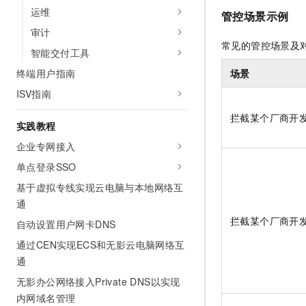
10 分钟在聊天系统中增加
运维
专有云
管控场景示例
审计
常见的管控场景及
智能交付工具
场景
终端用户指南
ISV指南
拦截某个厂商开
实践教程
企业专网接入
单点登录SSO
基于虚拟专线实现云电脑与本地网络互
通
拦截某个厂商开
自动设置用户网卡DNS
通过CEN实现ECS和无影云电脑网络互
通
无影办公网络接入Private DNS以实现
内网域名管理