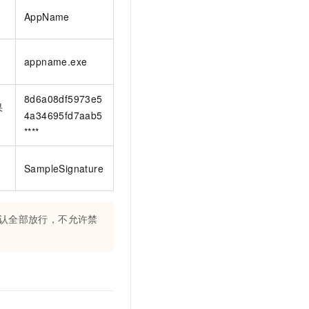
AppName
appname.exe
8d6a08df5973e5
果
4a34695fd7aab5
****
SampleSignature
认全部放行，不允许禁