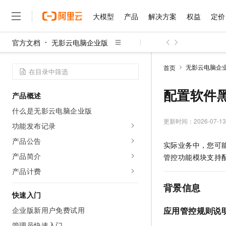
大模型
产品
解决方案
权益
定价
官方文档
无影云电脑企业版
大模型
产品
解决方案
权益
定价
云市场
伙伴
服务
了解阿里云
精选产品
精选解决方案
普惠上云
产品定价
精选商城
成为销售伙伴
售前咨询
为什么选择阿里云
千问AI平台
无影云电脑企
首页
了解云产品的定价详情
大模型服务平台百炼
千问办公，解锁你的工作
普惠上云 官方力荐
分销伙伴
在线服务
网站建设
什么是云计算
大
大模型服务与应用平台
企业级Agent产品，直接
云服务器38元/年起，超
配置软件
产品概述
咨询伙伴
多端小程序
技术领先
云上成本管理
售后服务
千问大模型
Agency Agents：拥
官方推荐返现计划
大模型
什么是无影云电脑企业版
大模型
精选产品
精选解决方案
Salesforce 国际版订阅
稳定可靠
管理和优化成本
多元化、高性能、安全可靠
推荐新用户得奖励，单订单
更新时间：
2026-07-13
销售伙伴合作计划
功能发布记录
自助服务
友盟天域
安全合规
人工智能与机器学习
AI
文本生成
无影云电脑
HappyHorse 打造一
云工开物
产品公告
实际业务中，您可
无影生态合作计划
在线服务
观测云
分析师报告
随时随地安全接入的云上超
高校专属算力普惠，学生认
计算
互联网应用开发
产品简介
Qwen3.8-Max
管控功能模块支持
HOT
Salesforce On Alibaba C
工单服务
智能体时代全能旗舰模型
Tuya 物联网平台阿里云
研究报告与白皮书
产品计费
云解析DNS
快速拥有专属 OpenClaw
Consulting Partner 合
大数据
容器
免费试用
短信专区
背景信息
蓝凌 OA
Qwen3.7-Plus
AI 大模型销售与服务生
快速入门
现代化应用
存储
天池大赛
能看、能想、能动手的多模
云原生大数据计算服务 Max
解决方案免费试用 新老
电子合同
企业版新用户免费试用
应用管控规则说
面向分析的企业级SaaS模
最高领取价值200元试用
安全
网络与CDN
AI 算法大赛
Qwen3-VL-Plus
畅捷通
管理员快速入门