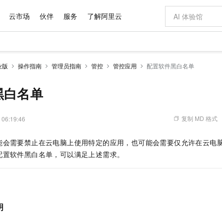
云市场
伙伴
服务
了解阿里云
AI 特惠
数据与 API
成为产品伙伴
企业增值服务
最佳实践
价格计算器
AI 场景体
基础软件
产品伙伴合
阿里云认证
市场活动
配置报价
大模型
业版
操作指南
管理员指南
管控
管控应用
配置软件黑白名单
自助选配和估算价格
新方式
域名与网站
睿译宝，AI翻译排版一步到位
智启 AI 普惠权益
产品生态集成认证中心
企业支持计划
云上春晚
千问官方 MaaS 平台，为开发者和 Agent 而生，新用户赠送 1 亿 + tokens 额度
云服务器 EC
Qwen Aud
AI Coding
阿里云Maa
2026 阿里云
为企业打
数据集
Windows
大模型认证
模型
NEW
NEW
交付可用成果
值低价云产品抢先购
提供智能易用的域名与建站服务
上传文档即自动完成翻译和格式还原
至高享 1亿+免费 tokens，加速 Al 应用落地
安全可靠、弹
智能编程，一键
黑白名单
产品生态伙伴
专家技术服务
云上奥运之旅
弹性计算合作
阿里云中企出
手机三要素
宝塔 Linux
全部认证
价格优势
有专属领域专家
对象存储 OSS
GLM-5.2：长任务时代开源旗舰模型
阿里云 OPC 创新助力计划
云数据库 RD
即刻拥有 DeepS
AI 电商营销
产品生态伙伴工作台
企业增值服务台
云栖战略参考
云存储合作计
云栖大会
身份实名认证
CentOS
训练营
推动算力普惠，释放技术红利
的大模型服务
最高返9万
多领域专家智能体,一键组建 AI 虚拟交付团队
至高百万元 Token 补贴，加速一人公司成长
稳定、安全、高性价比、高性能的云存储服务
真正可用的 1M 上下文,一次完成代码全链路开发
轻松解锁专属 Dee
从图文生成到
复制 MD 格式
 06:19:46
云上的中国
数据库合作计
活动全景
短信
Docker
图片和
站式影视创作平台
人工智能平台 PAI
Hermes Agent，打造自进化智能体
Token Plan 模型订阅计划
Qoder
5 分钟轻松部署
AI 广告创作
企业成长
大模型
NEW
信息公告
能会需要禁止在云电脑上使用特定的应用，也可能会需要仅允许在云电
看见新力量
云网络合作计
OCR 文字识别
JAVA
级电脑
证享300元代金券
可视化编排打通从文字构思到成片全链路闭环
一站式AI开发、训练和推理服务
自主进化，持久记忆，越用越聪明
Qwen3.8-Max 首发尝鲜，限时加量 10 倍，夜间低至2折
面向真实软件
图文、视频一
Kimi-K3
HappyHors
配置软件黑白名单，可以满足上述需求。
NEW
魔搭 Mode
loud
服务实践
官网公告
Kimi 最新旗舰模型，长程编程与推理利器
让文字生成流
金融模力时刻
Salesforce O
版
发票查验
全能环境
Qoder CN
Claude Code + GStack 打造工程团队
千问办公，限时限量积分加倍
云原生数据库 P
低代码高效构
AI 建站
NEW
作计划
计划
创新中心
魔搭 ModelSc
健康状态
让AI从“聊天伙伴”进化为能干活的“数字员工”
覆盖公网/内网、递归/权威、移动APP等全场景解析服务
安装技能 GStack，拥有专属 AI 工程团队
你的AI工作搭子，覆盖日常办公高频场景
基于千问大模型等，支持代码智能生成、研发智能问答
0 代码专业建
客户案例
天气预报查询
操作系统
Deepseek-v4-pro
HappyHors
态合作计划
态智能体模型
旗舰 MoE 大模型，百万上下文与顶尖推理能力
图生视频，流
Compute
同享
容器服务 Kubernetes 版 ACK
万小智 AI 建站低至 15元/月
云防火墙
AI 短剧/漫剧
快递物流查询
WordPress
成为服务伙
高校合作
明
式云数据仓库
点，立即开启云上创新
提供一站式管理容器应用的 K8s 服务
送.CN域名，送备案服务码
云原生的云上
AI助力短剧
GLM-5.2
Wan2.7-T
Ubuntu