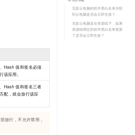
文戏情感细腻自然，动作戏激烈拳拳到肉，实现更强表演能力
支持中英文自由切换，具备更强的噪声鲁棒性
云聚AI 严选权益
SSL 证书
无影云电脑的软件黑白名单关联
，一键激活高效办公新体验
精选AI产品，从模型到应用全链提效
到云电脑是否会立即生效？
堡垒机
AI 用量加速计划
无影云电脑是在资源组下，如果
应用
防火墙
资源组绑定的软件黑白名单更新
、识别商机，让客服更高效、服务更出色。
新老同享，达量后返
了是否会立即生效？
千问办公
主机安全
NEW
的智能体编程平台
一站式AI生产力平台
AI 应用及服务市场
伶鹊
企业级人与Agent协作平台，接入和调度多个数字员工
智能客服平台，对话机器人、对话分析、智能外呼
Hash
值和签名必须
AI 应用
行该应用。
大模型服务平台百炼 - 全妙
大模型
应用创作平台
多模态内容创作工具，已接入 DeepSeek
Hash
值和签名三者
自然语言处理
匹配，就会放行该应
数据标注
机器学习
全部放行，不允许禁用，
息提取
与 AI 智能体进行实时音视频通话
从文本、图片、视频中提取结构化的属性信息
构建支持视频理解的 AI 音视频实时通话应用