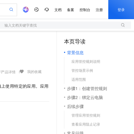
文档
备案
控制台
注册
登录
输入文档关键字查找
验
作计划
器
AI 活动
专业服务
服务伙伴合作计划
开发者社区
加入我们
服务平台百炼
阿里云 OPC 创新助力计划
本页导读
（0）
一站式生成采购清单，支持单品或批量购买
S
io：打造专属 AI 语音助手
S产品伙伴计划（繁花）
峰会
造的大模型服务与应用开发平台
轻量应用服务器
一句话生成原生可编辑精美 PPT 文稿
AI 生产力先锋
Al MaaS 服务伙伴赋能合作
域名
博文
Careers
至高可申请百万元
背景信息
性可伸缩的云计算服务
开启高性价比 AI 编程新体验
Qwen-Audio-3.0-Realtime 端到端实时语音角色扮演
输入一句话想法, 轻松生成专业的 PPT
先锋实践拓展 AI 生产力的边界
快速构建应用程序和网站，即刻迈出上云第一步
Token 补贴，五大权
计划
海大会
伙伴信用分合作计划
商标
问答
社会招聘
应用管控规则说明
益加速 OPC 成功
S
eek-V4-Pro
数字证书管理服务（原SSL证书）
一键部署幻兽帕鲁游戏服务器
飞天发布时刻
HOT
划
备案
电子书
校园招聘
管控场景示例
pSeek-V4-Pro
视频创作，一键激活电商全链路生产力
全托管，含MySQL、PostgreSQL、SQL Server、MariaDB多引擎
实现全站HTTPS，呈现可信的WEB访问
一键购买专属联机服务器，轻松开启游戏
所见，即是所愿
我的收藏
产品详情
更多支持
划
公司注册
镜像站
适用范围
视频生成
语音识别与合成
专属 QwenPaw
短信服务
漫剧工坊：一站式动画创作平台
AI 实训营
HOT
脑上使用特定的应用。应用
合作伙伴培训与认证
步骤1：创建管控规则
划
上云迁移
的智能体编程平台
站生成，高效打造优质广告素材
从聊天伙伴进化为能主动干活的本地数字员工
快速生产连贯的高质量长漫剧
从基础到进阶，Agent 创客手把手教你
国内短信简单易用，安全可靠，秒级触达，全球覆盖200+国家和地区。
e-1.1-T2V
Qwen3-TTS-Flash
lScope
我要反馈
查询合作伙伴
步骤2：绑定云电脑
畅细腻的高质量视频
离线语音合成大模型，多语言方言自适应，低延迟高稳定
n Alibaba Cloud ISV 合作
代维服务
olarDB
建企业门户网站
大数据开发治理平台 DataWorks
10 分钟搭建微信、支付宝小程序
后续步骤
创新加速
ope
登录合作伙伴管理后台
我要建议
站，无忧落地极速上线
以可视化方式快速构建移动和 PC 门户网站
100%兼容MySQL、PostgreSQL，兼容Oracle，支持集中和分布式
高效部署网站，快速应用到小程序
Data Agent 驱动的一站式 Data+AI 开发治理平台
e-1.1-I2V
Cosyvoice-V3-Flash
管理应用管控规则
安全
畅自然，细节丰富
高表现力语音合成大模型，语音克隆听感自然
我要投诉
上云场景组合购
伴
查看应用阻止记录
边界网络安全防护产品
漫剧创作，剧本、分镜、视频高效生成
覆盖90%+业务场景，专享组合折扣价
2V
VPN
Fun-ASR
常见问题