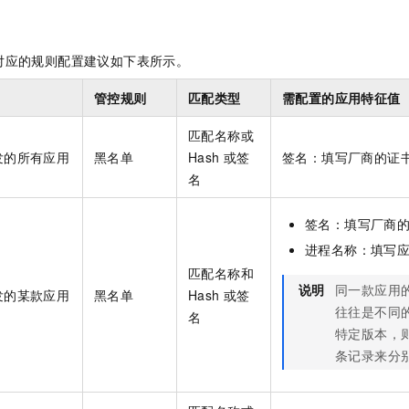
一个 AI 助手
即刻拥有 DeepSeek-R1 满血版
超强辅助，Bol
在企业官网、通讯软件中为客户提供 AI 客服
多种方案随心选，轻松解锁专属 DeepSeek
对应的规则配置建议如下表所示。
管控规则
匹配类型
需配置的应用特征值
匹配名称或
发的所有应用
黑名单
Hash
或签
签名：填写厂商的证
名
签名：填写厂商
进程名称：填写
匹配名称和
说明
同一款应用
发的某款应用
黑名单
Hash
或签
往往是不同
名
特定版本，
条记录来分