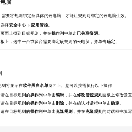
云电脑
，需要将规则绑定至具体的云电脑，才能让规则对绑定的云电脑生效。
，选择
安全中心
>
应用管控
。
单
页面上找到目标规则，并在
操作
列中单击
已关联资源
。
面板上，选中一台或多台需要绑定该规则的云电脑，并单击
确定
。
则
规则将显示在
软件黑白名单
页面上。您可以按需执行以下操作：
，请在目标规则的
操作
列中单击
编辑
，并在
修改管控规则
面板上修改设
，请在目标规则的
操作
列中单击
删除
，并在确认对话框中单击
确定
。
，请在目标规则的
操作
列中单击
克隆规则
，并在
克隆规则
的对话框中填