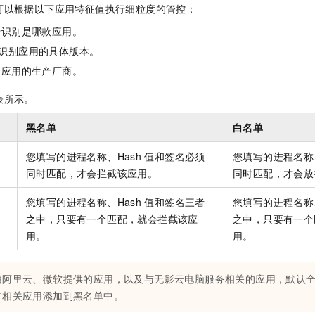
服务生态伙伴
视觉 Coding、空间感知、多模态思考等全面升级
1M上下文，专为长程任务能力而生
云工开物
可以根据以下应用特征值执行细粒度的管控：
企业应用
Night Plan 支持 Qwen 3.8-Max
AI 办公
NEW
Red Hat
30+ 款产品免费体验
夜间 5 折，Qwen/Meoo/TokenPlan 客户专享
AI智能应用
于识别是哪款应用。
科研合作
ERP
堂（旗舰版）
SUSE
识别应用的具体版本。
智能客服
AI 应用构建
大模型原生
CRM
别应用的生产厂商。
2个月
自动承接线索
建站小程序
Qoder
大模型服务平台百炼-应用模版
OA 办公系统
HOT
NEW
表所示。
面向真实软件
个人版上线、团队版降价；千问3.8-Max首发发尝鲜
丰富多元化的应用模版和解决方案
力提升
财税管理
模板建站
黑名单
白名单
万有无界
大模型服务平台百炼-智能体
400电话
定制建站
的模型效果
灵活可视化地构建企业级 Agent
您填写的进程名称、Hash
值和签名必须
您填写的进程名称、
方案
广告营销
模板小程序
同时匹配，才会拦截该应用。
同时匹配，才会放
秒悟
人工智能平台 PAI
定制小程序
云端极速 AI 
新一代 AI 视频生成模型，深度适配广告营销等场景
AI Native 的算法工程平台，一站式完成建模、训练、推理服务部署
您填写的进程名称、Hash
值和签名三者
您填写的进程名称、
APP 开发
之中，只要有一个匹配，就会拦截该应
之中，只要有一个
用。
用。
建站系统
由阿里云、微软提供的应用，以及与
无影云电脑
服务相关的应用，默认
AI 应用
10分钟微调：让0.6B模型媲美235B模型
多模态数据信
将相关应用添加到黑名单中。
依托云原生高可用架构,实现Dify私有化部署
用1%尺寸在特定领域达到大模型90%以上效果