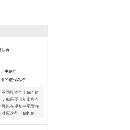
t.diy 一步搞定创意建站
构建大模型应用的安全防护体系
通过自然语言交互简化开发流程,全栈开发支持
通过阿里云安全产品对 AI 应用进行安全防护
书信息
的证书信息
应用的进程名称
的不同版本的
Hash
值
的，如果要识别出多个
则可以在规则中配置多
别对应这些
Hash
值。