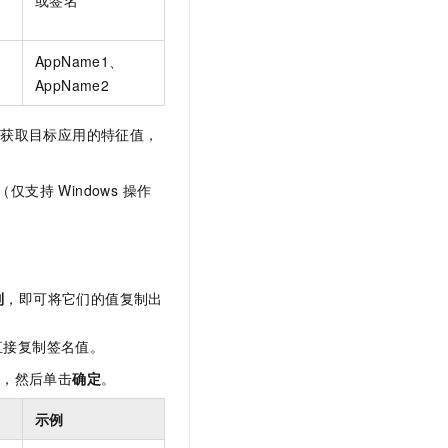
或签名
AppName1、
AppName2
来获取目标应用的特征值，
支持 Windows 操作
制
，即可将它们的值复制出
直接复制签名值。
值，然后单击
确定
。
示例