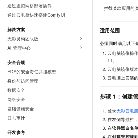
通过虚拟网桥部署插件
拦截某款应用的
通过云电脑快速搭建ComfyUI
解决方案
适用范围
无影灵构团队版
必须同时满足以下
AI 管理中心
云电脑镜像操作系统：W
11。
安全合规
云电脑镜像版本
EDS的安全责任共担模型
云电脑上安装的
身份与访问管理
数据安全
步骤
1：创建
网络安全
基础设施安全
登录
无影云电
日志审计
在左侧导航栏
在
软件黑白名
开发参考
在
创建管控规