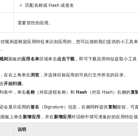
匹配名称或 Hash 或签名
需要管控的应用。
管控规则是根据应用特征来识别应用的，您可以借助我们提供的小工具
写。
规则
面板的
应用名单
区域单击
点击下载
，即可下载应用特征提取小工具（仅
，在右上角单击
浏览
，并选择目标应用的可执行文件所在的目录。
击
开始扫描
。
列表中，单击
名称
（对应进程名称）和
Hash
（对应 Hash）右侧的
复
还会显示应用的
签名
（Signature）信息，右侧同样提供
复制
按钮，可
则
面板上单击
新增应用
，并在
新增应用
对话框中填写准备好的应用特征
说明