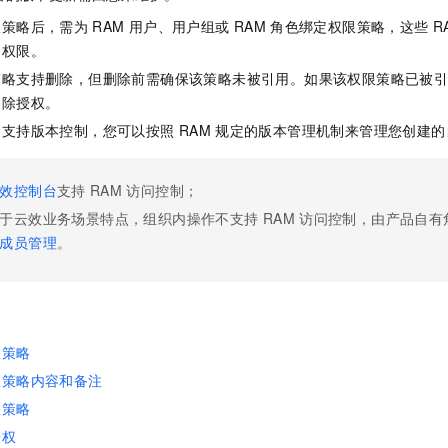
服务生态伙伴
视觉 Coding、空间感知、多模态思考等全面升级
1M上下文，专为长程任务能力而生
云工开物
企业应用
Night Plan 支持 Qwen 3.8-Max
AI 办公
NEW
限策略后，需为
RAM
用户、用户组或
RAM
角色绑定权限策略，这些
R
Red Hat
30+ 款产品免费体验
夜间 5 折，Qwen/Meoo/TokenPlan 客户专享
AI智能应用
科研合作
问权限。
ERP
堂（旗舰版）
SUSE
智能客服
策略支持删除，但删除前需确保该策略未被引用。如果该权限策略已被
AI 应用构建
大模型原生
CRM
2个月
自动承接线索
移除授权。
建站小程序
Qoder
大模型服务平台百炼-应用模版
OA 办公系统
略支持版本控制，您可以按照
RAM
规定的版本管理机制来管理您创建的
HOT
NEW
面向真实软件
个人版上线、团队版降价；千问3.8-Max首发发尝鲜
丰富多元化的应用模版和解决方案
力提升
财税管理
模板建站
效控制台
支持
RAM
访问控制；
万有无界
大模型服务平台百炼-智能体
400电话
定制建站
的模型效果
灵活可视化地构建企业级 Agent
于云效业务场景特点，组织内操作不支持
RAM
访问控制，由产品自有
方案
广告营销
模板小程序
成员管理
。
秒悟
人工智能平台 PAI
定制小程序
云端极速 AI 
新一代 AI 视频生成模型，深度适配广告营销等场景
AI Native 的算法工程平台，一站式完成建模、训练、推理服务部署
APP 开发
建站系统
限策略
限策略内容和备注
AI 应用
10分钟微调：让0.6B模型媲美235B模型
多模态数据信
限策略
依托云原生高可用架构,实现Dify私有化部署
用1%尺寸在特定领域达到大模型90%以上效果
授权