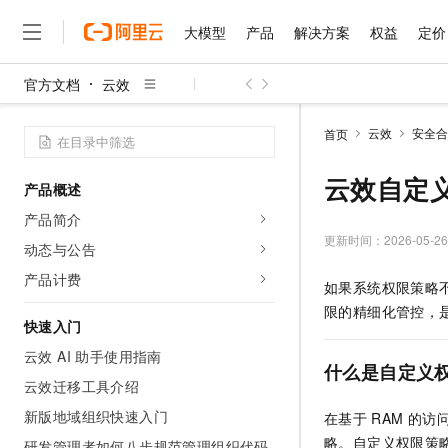
大模型
产品
解决方案
权益
定价
官方文档
云效
大模型
产品
解决方案
权益
定价
云市场
伙伴
服务
了解阿里云
精选产品
精选解决方案
普惠上云
产品定价
精选商城
成为销售伙伴
售前咨询
为什么选择阿里云
千问AI平台
云效
安全合
首页
了解云产品的定价详情
大模型服务平台百炼
千问办公，解锁你的工作
普惠上云 官方力荐
分销伙伴
在线服务
网站建设
什么是云计算
大
大模型服务与应用平台
企业级Agent产品，直接
云服务器38元/年起，超
云效自定
产品概述
咨询伙伴
多端小程序
技术领先
云上成本管理
售后服务
千问大模型
Agency Agents：拥
官方推荐返现计划
大模型
产品简介
大模型
精选产品
精选解决方案
Salesforce 国际版订阅
稳定可靠
管理和优化成本
多元化、高性能、安全可靠
推荐新用户得奖励，单订单
更新时间：
2026-05-26
销售伙伴合作计划
动态与公告
自助服务
友盟天域
安全合规
人工智能与机器学习
AI
文本生成
无影云电脑
HappyHorse 打造一
云工开物
产品计费
如果系统权限策略
无影生态合作计划
在线服务
观测云
分析师报告
随时随地安全接入的云上超
高校专属算力普惠，学生认
计算
互联网应用开发
Qwen3.8-Max
限的精细化管控，
HOT
Salesforce On Alibaba C
工单服务
快速入门
智能体时代全能旗舰模型
Tuya 物联网平台阿里云
研究报告与白皮书
云解析DNS
快速拥有专属 OpenClaw
Consulting Partner 合
大数据
容器
云效 AI 助手使用指南
免费试用
短信专区
什么是自定义
蓝凌 OA
Qwen3.7-Plus
AI 大模型销售与服务生
云效迁移工具介绍
现代化应用
存储
天池大赛
能看、能想、能动手的多模
云原生大数据计算服务 Max
解决方案免费试用 新老
电子合同
新版地域组织快速入门
在基于
RAM
的访
面向分析的企业级SaaS模
最高领取价值200元试用
安全
网络与CDN
AI 算法大赛
Qwen3-VL-Plus
略。自定义权限策
畅捷通
研发管理者如何八步规范管理组织代码