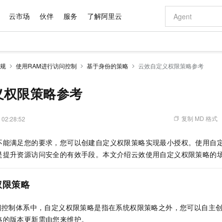
云市场
伙伴
服务
了解阿里云
AI 特惠
数据与 API
成为产品伙伴
企业增值服务
最佳实践
价格计算器
AI 场景体
基础软件
产品伙伴合
阿里云认证
市场活动
配置报价
大模型
规
使用RAM进行访问控制
基于身份的策略
云效自定义权限策略参考
自助选配和估算价格
新方式
域名与网站
睿译宝，AI翻译排版一步到位
智启 AI 普惠权益
产品生态集成认证中心
企业支持计划
云上春晚
千问官方 MaaS 平台，为开发者和 Agent 而生，新用户赠送 1 亿 + tokens 额度
云服务器 EC
Qwen Aud
AI Coding
阿里云Maa
2026 阿里云
为企业打
数据集
Windows
大模型认证
模型
NEW
NEW
交付可用成果
值低价云产品抢先购
提供智能易用的域名与建站服务
上传文档即自动完成翻译和格式还原
至高享 1亿+免费 tokens，加速 Al 应用落地
安全可靠、弹
智能编程，一键
义权限策略参考
产品生态伙伴
专家技术服务
云上奥运之旅
弹性计算合作
阿里云中企出
手机三要素
宝塔 Linux
全部认证
价格优势
有专属领域专家
对象存储 OSS
GLM-5.2：长任务时代开源旗舰模型
阿里云 OPC 创新助力计划
云数据库 RD
即刻拥有 DeepS
AI 电商营销
产品生态伙伴工作台
企业增值服务台
云栖战略参考
云存储合作计
云栖大会
身份实名认证
CentOS
训练营
推动算力普惠，释放技术红利
的大模型服务
最高返9万
多领域专家智能体,一键组建 AI 虚拟交付团队
至高百万元 Token 补贴，加速一人公司成长
稳定、安全、高性价比、高性能的云存储服务
真正可用的 1M 上下文,一次完成代码全链路开发
轻松解锁专属 Dee
从图文生成到
复制 MD 格式
 02:28:52
云上的中国
数据库合作计
活动全景
短信
Docker
图片和
站式影视创作平台
人工智能平台 PAI
Hermes Agent，打造自进化智能体
Token Plan 模型订阅计划
Qoder
5 分钟轻松部署
AI 广告创作
企业成长
大模型
NEW
信息公告
不能满足您的要求，您可以创建自定义权限策略实现最小授权。使用自
看见新力量
云网络合作计
OCR 文字识别
JAVA
级电脑
证享300元代金券
可视化编排打通从文字构思到成片全链路闭环
一站式AI开发、训练和推理服务
自主进化，持久记忆，越用越聪明
Qwen3.8-Max 首发尝鲜，限时加量 10 倍，夜间低至2折
面向真实软件
图文、视频一
Kimi-K3
HappyHors
是提升资源访问安全的有效手段。本文介绍云效使用自定义权限策略的
NEW
魔搭 Mode
loud
服务实践
官网公告
Kimi 最新旗舰模型，长程编程与推理利器
让文字生成流
金融模力时刻
Salesforce O
版
发票查验
全能环境
Qoder CN
Claude Code + GStack 打造工程团队
千问办公，限时限量积分加倍
云原生数据库 P
低代码高效构
AI 建站
NEW
作计划
计划
创新中心
魔搭 ModelSc
健康状态
让AI从“聊天伙伴”进化为能干活的“数字员工”
覆盖公网/内网、递归/权威、移动APP等全场景解析服务
安装技能 GStack，拥有专属 AI 工程团队
你的AI工作搭子，覆盖日常办公高频场景
基于千问大模型等，支持代码智能生成、研发智能问答
0 代码专业建
权限策略
客户案例
天气预报查询
操作系统
Deepseek-v4-pro
HappyHors
态合作计划
态智能体模型
旗舰 MoE 大模型，百万上下文与顶尖推理能力
图生视频，流
Compute
同享
容器服务 Kubernetes 版 ACK
万小智 AI 建站低至 15元/月
云防火墙
AI 短剧/漫剧
快递物流查询
WordPress
成为服务伙
高校合作
问控制体系中，自定义权限策略是指在系统权限策略之外，您可以自主
式云数据仓库
点，立即开启云上创新
提供一站式管理容器应用的 K8s 服务
送.CN域名，送备案服务码
云原生的云上
AI助力短剧
GLM-5.2
Wan2.7-T
略的版本更新需由您来维护。
Ubuntu