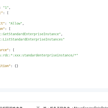
:
"1"
,
t"
:
[
ct"
:
"Allow"
,
on"
:
[
c:GetStandardEnterpriseInstance"
,
c:ListStandardEnterpriseInstances"
urce"
:
[
s:rdc:*:xxx:standardenterpriseinstance/*"
ition"
:
{
}