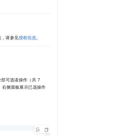
t.diy 一步搞定创意建站
构建大模型应用的安全防护体系
通过自然语言交互简化开发流程,全栈开发支持
通过阿里云安全产品对 AI 应用进行安全防护
息，请参见
授权信息
。
部可选读操作（共 7
，右侧面板展示已选操作