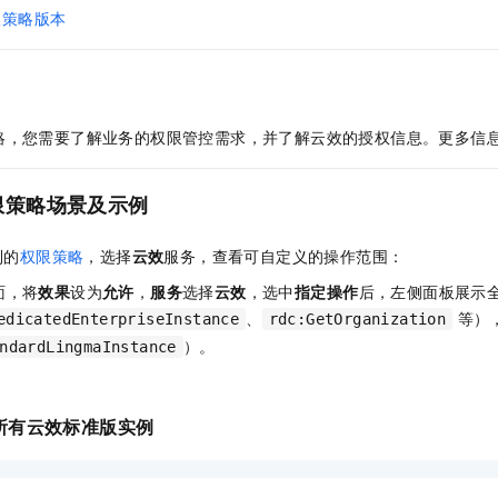
一个 AI 助手
即刻拥有 DeepSeek-R1 满血版
超强辅助，Bol
限策略版本
在企业官网、通讯软件中为客户提供 AI 客服
多种方案随心选，轻松解锁专属 DeepSeek
略，您需要了解业务的权限管控需求，并了解云效的授权信息。更多信
限策略场景及示例
制的
权限策略
，选择
云效
服务，查看可自定义的操作范围：
面，将
效果
设为
允许
，
服务
选择
云效
，选中
指定操作
后，左侧面板展示全
、
等）
edicatedEnterpriseInstance
rdc:GetOrganization
）。
ndardLingmaInstance
所有云效标准版实例