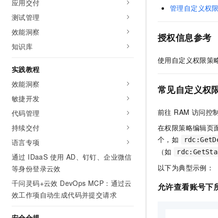
应用交付
10 分钟在聊天系统中增加
管理自定义权
专有云
测试管理
效能洞察
授权信息参考
知识库
使用自定义权限策
实践教程
效能洞察
常见自定义权
敏捷开发
前往 RAM 访问控
代码管理
持续交付
在权限策略编辑页
个，如
rdc:GetD
语言专项
（如
rdc:GetSta
通过 IDaaS 使用 AD、钉钉、企业微信
以下为典型示例：
等身份登录云效
千问灵码+云效 DevOps MCP：通过云
允许查看账号下
效工作项自动生成代码并提交请求
安全合规