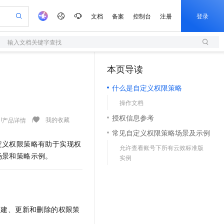
文档
备案
控制台
注册
登录
输入文档关键字查找
验
作计划
器
AI 活动
专业服务
服务伙伴合作计划
开发者社区
加入我们
服务平台百炼
阿里云 OPC 创新助力计划
本页导读
（1）
一站式生成采购清单，支持单品或批量购买
S
io：打造专属 AI 语音助手
S产品伙伴计划（繁花）
峰会
造的大模型服务与应用开发平台
轻量应用服务器
一句话生成原生可编辑精美 PPT 文稿
AI 生产力先锋
Al MaaS 服务伙伴赋能合作
域名
博文
Careers
至高可申请百万元
什么是自定义权限策略
性可伸缩的云计算服务
开启高性价比 AI 编程新体验
Qwen-Audio-3.0-Realtime 端到端实时语音角色扮演
输入一句话想法, 轻松生成专业的 PPT
先锋实践拓展 AI 生产力的边界
快速构建应用程序和网站，即刻迈出上云第一步
Token 补贴，五大权
计划
海大会
伙伴信用分合作计划
商标
问答
社会招聘
操作文档
益加速 OPC 成功
S
eek-V4-Pro
数字证书管理服务（原SSL证书）
一键部署幻兽帕鲁游戏服务器
飞天发布时刻
HOT
划
备案
电子书
校园招聘
授权信息参考
pSeek-V4-Pro
视频创作，一键激活电商全链路生产力
全托管，含MySQL、PostgreSQL、SQL Server、MariaDB多引擎
实现全站HTTPS，呈现可信的WEB访问
一键购买专属联机服务器，轻松开启游戏
所见，即是所愿
我的收藏
产品详情
更多支持
划
公司注册
镜像站
常见自定义权限策略场景及示例
视频生成
语音识别与合成
专属 QwenPaw
短信服务
漫剧工坊：一站式动画创作平台
AI 实训营
HOT
定义权限策略有助于实现权
合作伙伴培训与认证
允许查看账号下所有云效标准版
划
上云迁移
的智能体编程平台
站生成，高效打造优质广告素材
从聊天伙伴进化为能主动干活的本地数字员工
快速生产连贯的高质量长漫剧
从基础到进阶，Agent 创客手把手教你
国内短信简单易用，安全可靠，秒级触达，全球覆盖200+国家和地区。
e-1.1-T2V
Qwen3-TTS-Flash
场景和策略示例。
lScope
实例
我要反馈
查询合作伙伴
畅细腻的高质量视频
离线语音合成大模型，多语言方言自适应，低延迟高稳定
n Alibaba Cloud ISV 合作
代维服务
olarDB
建企业门户网站
大数据开发治理平台 DataWorks
10 分钟搭建微信、支付宝小程序
创新加速
ope
登录合作伙伴管理后台
我要建议
站，无忧落地极速上线
以可视化方式快速构建移动和 PC 门户网站
100%兼容MySQL、PostgreSQL，兼容Oracle，支持集中和分布式
高效部署网站，快速应用到小程序
Data Agent 驱动的一站式 Data+AI 开发治理平台
e-1.1-I2V
Cosyvoice-V3-Flash
安全
畅自然，细节丰富
高表现力语音合成大模型，语音克隆听感自然
我要投诉
上云场景组合购
伴
创建、更新和删除的权限策
边界网络安全防护产品
漫剧创作，剧本、分镜、视频高效生成
覆盖90%+业务场景，专享组合折扣价
2V
VPN
Fun-ASR