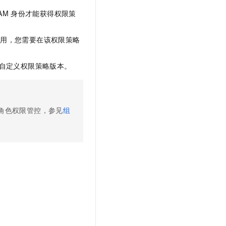
文戏情感细腻自然，动作戏激烈拳拳到肉，实现更强表演能力
支持中英文自由切换，具备更强的噪声鲁棒性
云聚AI 严选权益
SSL 证书
AM
身份才能获得权限策
，一键激活高效办公新体验
精选AI产品，从模型到应用全链提效
堡垒机
AI 用量加速计划
引用，您需要在该权限策略
应用
防火墙
、识别商机，让客服更高效、服务更出色。
新老同享，达量后返
千问办公
主机安全
自定义权限策略版本。
NEW
的智能体编程平台
一站式AI生产力平台
AI 应用及服务市场
伶鹊
企业级人与Agent协作平台，接入和调度多个数字员工
智能客服平台，对话机器人、对话分析、智能外呼
角色权限管控，参见
组
AI 应用
大模型服务平台百炼 - 全妙
大模型
应用创作平台
多模态内容创作工具，已接入 DeepSeek
自然语言处理
数据标注
机器学习
息提取
与 AI 智能体进行实时音视频通话
从文本、图片、视频中提取结构化的属性信息
构建支持视频理解的 AI 音视频实时通话应用