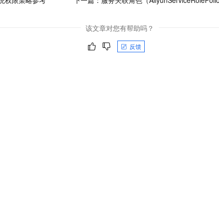
统权限策略参考
下一篇：
服务关联角色（AliyunServiceRolePolic
该文章对您有帮助吗？
反馈