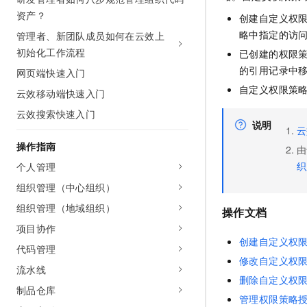
AI 产品 免费试用
网络
资产？
安全
云开发大赛
创建自定义权
Tableau 订阅
1亿+ 大模型 tokens 和 
略中指定的访
管理者、新团队成员如何在云效上
可观测
入门学习赛
中间件
AI空中课堂在线直播课
初始化工作流程
140+云产品 免费试用
已创建的权限
大模型服务
上云与迁云
产品新客免费试用，最长1
的引用记录中
数据库
网页端快速入门
生态解决方案
千问AI平台-Token Plan
自定义权限策
云效移动端快速入门
企业出海
大模型ACA认证体验
大数据计算
助力企业全员 AI 认知与能
云效搜索快速入门
行业生态解决方案
政企业务
说明
媒体服务
云
千问AI平台-模型体验
开发者生态解决方案
操作指南
在线体验全尺寸、多种模态
由
企业服务与云通信
AI 开发和 AI 应用解决
织
个人管理
Happy 系列大模型
域名与网站
组织管理（中心组织）
组织管理（地域组织）
终端用户计算
操作文档
项目协作
Serverless
创建自定义权
大模型解决方案
代码管理
修改自定义权
开发工具
流水线
快速部署 Dify，高效搭建 
删除自定义权
制品仓库
迁移与运维管理
管理权限策略