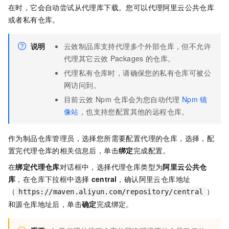
在时，它会自动尝试从代理库下载。您可以代理阿里云公共仓库
或者私有仓库。
说明
云效制品库支持代理多个外部仓库，但不允许
代理其它云效
Packages
的仓库。
代理私有仓库时，请确保您的私有仓库可被公
网访问到。
目前云效
Npm
仓库会为您自动代理
Npm
镜
像站
，也支持您配置其他的远程仓库。
作为制品仓库管理员，选择您所需要配置代理的仓库，选择
，配
置完代理仓库的相关信息后，单击
绑定
完成配置。
在
绑定代理仓库
对话框中，选择代理仓库类型为
阿里云公共仓
库
，在仓库下拉框中选择
central
，确认阿里云仓库地址
（
）
https://maven.aliyun.com/repository/central
和源仓库地址后，单击
确定
完成绑定。