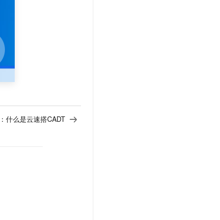
文戏情感细腻自然，动作戏激烈拳拳到肉，实现更强表演能力
支持中英文自由切换，具备更强的噪声鲁棒性
云聚AI 严选权益
SSL 证书
，一键激活高效办公新体验
精选AI产品，从模型到应用全链提效
堡垒机
AI 用量加速计划
应用
防火墙
、识别商机，让客服更高效、服务更出色。
新老同享，达量后返
千问办公
主机安全
NEW
的智能体编程平台
一站式AI生产力平台
AI 应用及服务市场
伶鹊
企业级人与Agent协作平台，接入和调度多个数字员工
智能客服平台，对话机器人、对话分析、智能外呼
AI 应用
：
什么是云速搭CADT
大模型服务平台百炼 - 全妙
大模型
应用创作平台
多模态内容创作工具，已接入 DeepSeek
自然语言处理
数据标注
机器学习
息提取
与 AI 智能体进行实时音视频通话
从文本、图片、视频中提取结构化的属性信息
构建支持视频理解的 AI 音视频实时通话应用