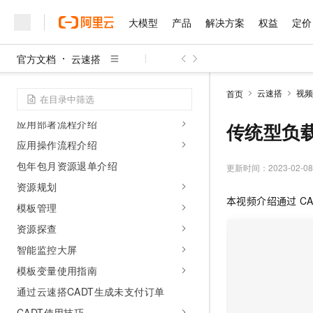
操作指南
大模型
产品
解决方案
权益
定价
云速搭权限介绍
官方文档
云速搭
价格计算器
大模型
产品
解决方案
权益
定价
云市场
伙伴
服务
了解阿里云
精选产品
精选解决方案
普惠上云
产品定价
精选商城
成为销售伙伴
售前咨询
为什么选择阿里云
个性化界面配置
千问AI平台
云速搭
视频
首页
了解云产品的定价详情
导入资源到CADT
大模型服务平台百炼
千问办公，解锁你的工作
普惠上云 官方力荐
分销伙伴
在线服务
网站建设
什么是云计算
大
应用部署流程介绍
大模型服务与应用平台
企业级Agent产品，直接
云服务器38元/年起，超
传统型负载
咨询伙伴
多端小程序
技术领先
云上成本管理
应用操作流程介绍
售后服务
千问大模型
Agency Agents：拥
官方推荐返现计划
大模型
大模型
精选产品
精选解决方案
Salesforce 国际版订阅
稳定可靠
包年包月资源退单介绍
管理和优化成本
多元化、高性能、安全可靠
推荐新用户得奖励，单订单
更新时间：
2023-02-08
销售伙伴合作计划
自助服务
友盟天域
安全合规
人工智能与机器学习
AI
资源规划
文本生成
无影云电脑
HappyHorse 打造一
云工开物
本视频介绍通过
C
无影生态合作计划
在线服务
模板管理
观测云
分析师报告
随时随地安全接入的云上超
高校专属算力普惠，学生认
计算
互联网应用开发
Qwen3.8-Max
HOT
Salesforce On Alibaba C
工单服务
资源探查
智能体时代全能旗舰模型
Tuya 物联网平台阿里云
研究报告与白皮书
云解析DNS
快速拥有专属 OpenClaw
Consulting Partner 合
大数据
容器
智能监控大屏
免费试用
短信专区
蓝凌 OA
Qwen3.7-Plus
AI 大模型销售与服务生
现代化应用
模板变量使用指南
存储
天池大赛
能看、能想、能动手的多模
云原生大数据计算服务 Max
解决方案免费试用 新老
电子合同
通过云速搭CADT生成未支付订单
面向分析的企业级SaaS模
最高领取价值200元试用
安全
网络与CDN
AI 算法大赛
Qwen3-VL-Plus
畅捷通
CADT使用技巧