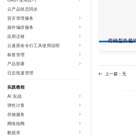
AI 产品 免费试用
网络
安全
云开发大赛
云产品状态同步
Tableau 订阅
1亿+ 大模型 tokens 和 
可观测
入门学习赛
容灾管理服务
中间件
AI空中课堂在线直播课
140+云产品 免费试用
大模型服务
操作编排服务
上云与迁云
产品新客免费试用，最长1
数据库
应用迁移
生态解决方案
千问AI平台-Token Plan
传统型负载均
企业出海
大模型ACA认证体验
大数据计算
云速搭命令行工具使用说明
助力企业全员 AI 认知与能
行业生态解决方案
标签管理
政企业务
媒体服务
千问AI平台-模型体验
开发者生态解决方案
产品部署
在线体验全尺寸、多种模态
企业服务与云通信
AI 开发和 AI 应用解决
日志投递管理
上一篇：无
Happy 系列大模型
域名与网站
实践教程
终端用户计算
AI 实战
弹性计算
Serverless
大模型解决方案
存储服务
开发工具
快速部署 Dify，高效搭建 
网络组网
迁移与运维管理
数据库