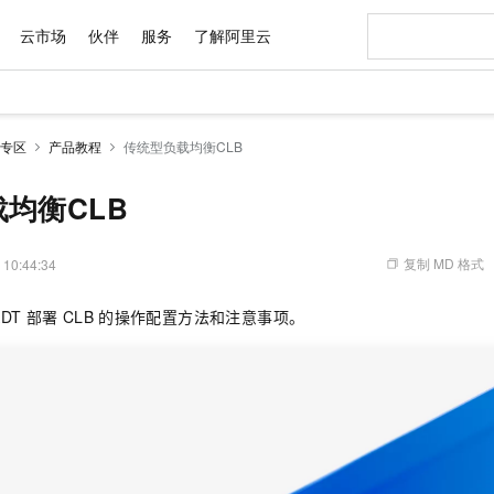
云市场
伙伴
服务
了解阿里云
AI 特惠
数据与 API
成为产品伙伴
企业增值服务
最佳实践
价格计算器
AI 场景体
基础软件
产品伙伴合
阿里云认证
市场活动
配置报价
大模型
专区
产品教程
传统型负载均衡CLB
自助选配和估算价格
新方式
域名与网站
睿译宝，AI翻译排版一步到位
智启 AI 普惠权益
产品生态集成认证中心
企业支持计划
云上春晚
千问官方 MaaS 平台，为开发者和 Agent 而生，新用户赠送 1 亿 + tokens 额度
云服务器 EC
Qwen Aud
AI Coding
阿里云Maa
2026 阿里云
为企业打
数据集
Windows
大模型认证
模型
NEW
NEW
交付可用成果
值低价云产品抢先购
提供智能易用的域名与建站服务
上传文档即自动完成翻译和格式还原
至高享 1亿+免费 tokens，加速 Al 应用落地
安全可靠、弹
智能编程，一键
均衡CLB
产品生态伙伴
专家技术服务
云上奥运之旅
弹性计算合作
阿里云中企出
手机三要素
宝塔 Linux
全部认证
价格优势
有专属领域专家
对象存储 OSS
GLM-5.2：长任务时代开源旗舰模型
阿里云 OPC 创新助力计划
云数据库 RD
即刻拥有 DeepS
AI 电商营销
产品生态伙伴工作台
企业增值服务台
云栖战略参考
云存储合作计
云栖大会
身份实名认证
CentOS
训练营
推动算力普惠，释放技术红利
的大模型服务
最高返9万
多领域专家智能体,一键组建 AI 虚拟交付团队
至高百万元 Token 补贴，加速一人公司成长
稳定、安全、高性价比、高性能的云存储服务
真正可用的 1M 上下文,一次完成代码全链路开发
轻松解锁专属 Dee
从图文生成到
复制 MD 格式
 10:44:34
云上的中国
数据库合作计
活动全景
短信
Docker
图片和
站式影视创作平台
人工智能平台 PAI
Hermes Agent，打造自进化智能体
Token Plan 模型订阅计划
Qoder
5 分钟轻松部署
AI 广告创作
企业成长
大模型
NEW
信息公告
ADT
部署
CLB
的操作配置方法和注意事项。
看见新力量
云网络合作计
OCR 文字识别
JAVA
级电脑
证享300元代金券
可视化编排打通从文字构思到成片全链路闭环
一站式AI开发、训练和推理服务
自主进化，持久记忆，越用越聪明
Qwen3.8-Max 首发尝鲜，限时加量 10 倍，夜间低至2折
面向真实软件
图文、视频一
Kimi-K3
HappyHors
NEW
魔搭 Mode
loud
服务实践
官网公告
Kimi 最新旗舰模型，长程编程与推理利器
让文字生成流
金融模力时刻
Salesforce O
版
发票查验
全能环境
Qoder CN
Claude Code + GStack 打造工程团队
千问办公，限时限量积分加倍
云原生数据库 P
低代码高效构
AI 建站
NEW
作计划
计划
创新中心
魔搭 ModelSc
健康状态
让AI从“聊天伙伴”进化为能干活的“数字员工”
覆盖公网/内网、递归/权威、移动APP等全场景解析服务
安装技能 GStack，拥有专属 AI 工程团队
你的AI工作搭子，覆盖日常办公高频场景
基于千问大模型等，支持代码智能生成、研发智能问答
0 代码专业建
客户案例
天气预报查询
操作系统
Deepseek-v4-pro
HappyHors
态合作计划
态智能体模型
旗舰 MoE 大模型，百万上下文与顶尖推理能力
图生视频，流
Compute
同享
容器服务 Kubernetes 版 ACK
万小智 AI 建站低至 15元/月
云防火墙
AI 短剧/漫剧
快递物流查询
WordPress
成为服务伙
高校合作
式云数据仓库
点，立即开启云上创新
提供一站式管理容器应用的 K8s 服务
送.CN域名，送备案服务码
云原生的云上
AI助力短剧
GLM-5.2
Wan2.7-T
Ubuntu