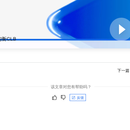
服务生态伙伴
视觉 Coding、空间感知、多模态思考等全面升级
1M上下文，专为长程任务能力而生
云工开物
企业应用
Night Plan 支持 Qwen 3.8-Max
AI 办公
NEW
Red Hat
30+ 款产品免费体验
夜间 5 折，Qwen/Meoo/TokenPlan 客户专享
AI智能应用
科研合作
ERP
堂（旗舰版）
SUSE
智能客服
AI 应用构建
大模型原生
CRM
2个月
自动承接线索
建站小程序
Qoder
大模型服务平台百炼-应用模版
OA 办公系统
HOT
衡CLB
NEW
面向真实软件
个人版上线、团队版降价；千问3.8-Max首发发尝鲜
丰富多元化的应用模版和解决方案
力提升
财税管理
模板建站
万有无界
大模型服务平台百炼-智能体
400电话
定制建站
的模型效果
灵活可视化地构建企业级 Agent
方案
广告营销
模板小程序
下一篇
秒悟
人工智能平台 PAI
定制小程序
云端极速 AI 
新一代 AI 视频生成模型，深度适配广告营销等场景
AI Native 的算法工程平台，一站式完成建模、训练、推理服务部署
该文章对您有帮助吗？
APP 开发
反馈
建站系统
AI 应用
10分钟微调：让0.6B模型媲美235B模型
多模态数据信
依托云原生高可用架构,实现Dify私有化部署
用1%尺寸在特定领域达到大模型90%以上效果