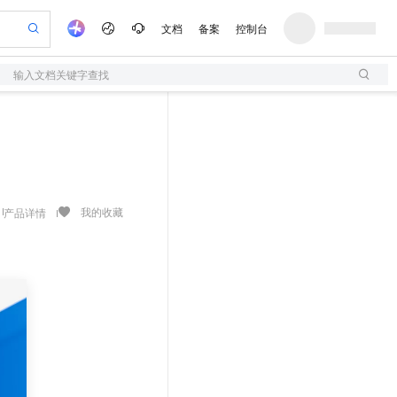
文档
备案
控制台
输入文档关键字查找
验
作计划
器
AI 活动
专业服务
服务伙伴合作计划
开发者社区
加入我们
服务平台百炼
阿里云 OPC 创新助力计划
一站式生成采购清单，支持单品或批量购买
S
io：打造专属 AI 语音助手
S产品伙伴计划（繁花）
峰会
造的大模型服务与应用开发平台
轻量应用服务器
一句话生成原生可编辑精美 PPT 文稿
AI 生产力先锋
Al MaaS 服务伙伴赋能合作
域名
博文
Careers
至高可申请百万元
性可伸缩的云计算服务
开启高性价比 AI 编程新体验
Qwen-Audio-3.0-Realtime 端到端实时语音角色扮演
输入一句话想法, 轻松生成专业的 PPT
先锋实践拓展 AI 生产力的边界
快速构建应用程序和网站，即刻迈出上云第一步
Token 补贴，五大权
计划
海大会
伙伴信用分合作计划
商标
问答
社会招聘
益加速 OPC 成功
S
eek-V4-Pro
数字证书管理服务（原SSL证书）
一键部署幻兽帕鲁游戏服务器
飞天发布时刻
HOT
划
备案
电子书
校园招聘
pSeek-V4-Pro
视频创作，一键激活电商全链路生产力
全托管，含MySQL、PostgreSQL、SQL Server、MariaDB多引擎
实现全站HTTPS，呈现可信的WEB访问
一键购买专属联机服务器，轻松开启游戏
所见，即是所愿
我的收藏
产品详情
更多支持
划
公司注册
镜像站
视频生成
语音识别与合成
专属 QwenPaw
短信服务
漫剧工坊：一站式动画创作平台
AI 实训营
HOT
合作伙伴培训与认证
划
上云迁移
的智能体编程平台
站生成，高效打造优质广告素材
从聊天伙伴进化为能主动干活的本地数字员工
快速生产连贯的高质量长漫剧
从基础到进阶，Agent 创客手把手教你
国内短信简单易用，安全可靠，秒级触达，全球覆盖200+国家和地区。
e-1.1-T2V
Qwen3-TTS-Flash
lScope
我要反馈
查询合作伙伴
畅细腻的高质量视频
离线语音合成大模型，多语言方言自适应，低延迟高稳定
n Alibaba Cloud ISV 合作
代维服务
olarDB
建企业门户网站
大数据开发治理平台 DataWorks
10 分钟搭建微信、支付宝小程序
创新加速
ope
登录合作伙伴管理后台
我要建议
站，无忧落地极速上线
以可视化方式快速构建移动和 PC 门户网站
100%兼容MySQL、PostgreSQL，兼容Oracle，支持集中和分布式
高效部署网站，快速应用到小程序
Data Agent 驱动的一站式 Data+AI 开发治理平台
e-1.1-I2V
Cosyvoice-V3-Flash
安全
畅自然，细节丰富
高表现力语音合成大模型，语音克隆听感自然
我要投诉
上云场景组合购
伴
边界网络安全防护产品
漫剧创作，剧本、分镜、视频高效生成
覆盖90%+业务场景，专享组合折扣价
2V
VPN
Fun-ASR