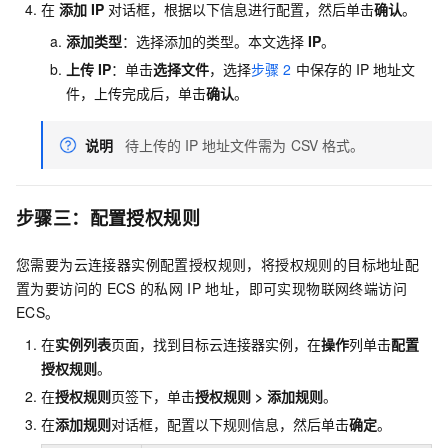
在
添加
IP
对话框，根据以下信息进行配置，然后单击
确认
。
添加类型
：选择添加的类型。本文选择
IP
。
上传
IP
：单击
选择文件
，选择
步骤
2
中保存的
IP
地址文
件，上传完成后，单击
确认
。
说明
待上传的
IP
地址文件需为
CSV
格式。
步骤三：配置授权规则
您需要为云连接器实例配置授权规则，将授权规则的目标地址配
置为要访问的
ECS
的私网
IP
地址，即可实现物联网终端访问
ECS。
在
实例列表
页面，找到目标云连接器实例，在
操作
列单击
配置
授权规则
。
在
授权规则
页签下，单击
授权规则
>
添加规则
。
在
添加规则
对话框，配置以下规则信息，然后单击
确定
。