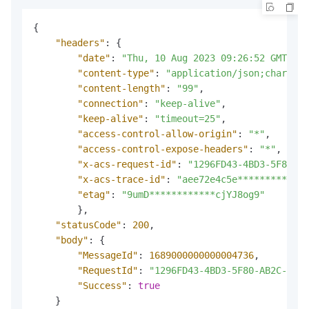
{
"headers"
:
{
"date"
:
"Thu, 10 Aug 2023 09:26:52 GMT"
,
"content-type"
:
"application/json;charset=
"content-length"
:
"99"
,
"connection"
:
"keep-alive"
,
"keep-alive"
:
"timeout=25"
,
"access-control-allow-origin"
:
"*"
,
"access-control-expose-headers"
:
"*"
,
"x-acs-request-id"
:
"1296FD43-4BD3-5F80-AB
"x-acs-trace-id"
:
"aee72e4c5e*************
"etag"
:
"9umD************cjYJ8og9"
}
,
"statusCode"
:
200
,
"body"
:
{
"MessageId"
:
1689000000000004736
,
"RequestId"
:
"1296FD43-4BD3-5F80-AB2C-1ADF
"Success"
:
true
}