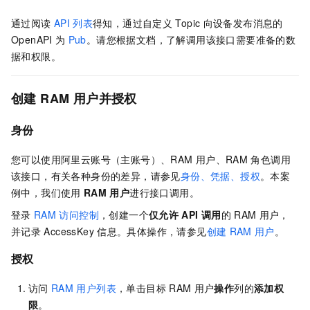
通过阅读
API
列表
得知，通过自定义
Topic
向设备发布消息的
OpenAPI
为
Pub
。请您根据文档，了解调用该接口需要准备的数
据和权限。
创建
RAM
用户并授权
身份
您可以使用阿里云账号（主账号）、RAM
用户、RAM
角色调用
该接口，有关各种身份的差异，请参见
身份、凭据、授权
。本案
例中，我们使用
RAM
用户
进行接口调用。
登录
RAM
访问控制
，创建一个
仅允许
API
调用
的
RAM
用户，
并记录
AccessKey
信息。具体操作，请参见
创建
RAM
用户
。
授权
访问
RAM
用户列表
，单击目标
RAM
用户
操作
列的
添加权
限
。