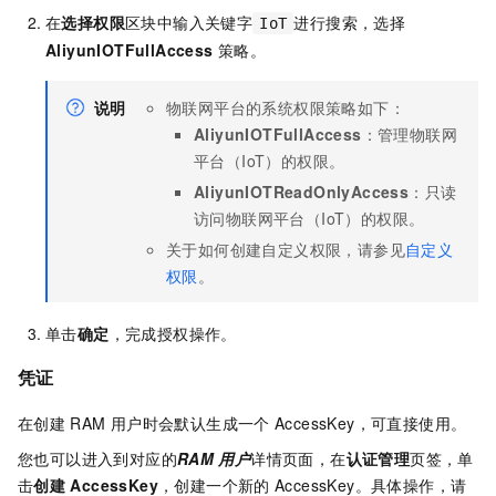
在
选择权限
区块中输入关键字
进行搜索，选择
IoT
AliyunIOTFullAccess
策略。
说明
物联网平台的系统权限策略如下：
AliyunIOTFullAccess
：管理物联网
平台（IoT）的权限。
AliyunIOTReadOnlyAccess
：只读
访问物联网平台（IoT）的权限。
关于如何创建自定义权限，请参见
自定义
权限
。
单击
确定
，完成授权操作。
凭证
在创建
RAM
用户时会默认生成一个
AccessKey，可直接使用。
您也可以进入到对应的
RAM
用户
详情页面，在
认证管理
页签，单
击
创建
AccessKey
，创建一个新的
AccessKey。具体操作，请