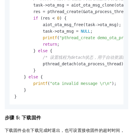
        task->ota_msg = aiot_ota_msg_clone(ota_msg
        res = pthread_create(&ota_process_thread, 
if
 (res < 
0
) {

            aiot_ota_msg_free(task->ota_msg);

            task->ota_msg = 
NULL
;

printf
(
"pthread_create demo_ota_proces
return
;

        } 
else
 {

/* 设置线程为detach状态，用于自动资源回收 
            pthread_detach(ota_process_thread);

        }

    } 
else
 {

printf
(
"ota invalid message \r\n"
);

    }

}
步骤
5: 下载固件
下载固件会在下载完成时退出，也可设置接收固件的超时时间，