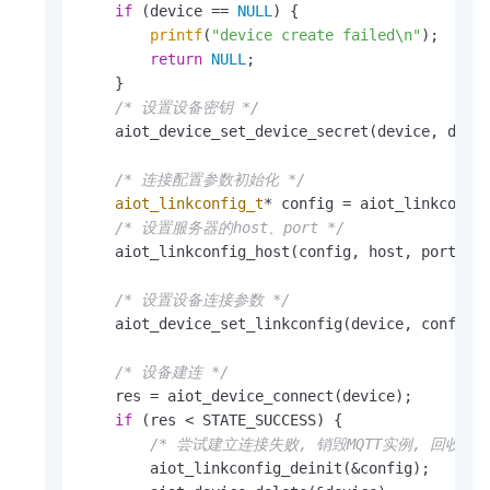
if
 (device == 
NULL
) {

printf
(
"device create failed\n"
);

return
NULL
;

    }

/* 设置设备密钥 */
    aiot_device_set_device_secret(device, devic
/* 连接配置参数初始化 */
aiot_linkconfig_t
* config = aiot_linkconfig
/* 设置服务器的host、port */
    aiot_linkconfig_host(config, host, port);

/* 设置设备连接参数 */
    aiot_device_set_linkconfig(device, config);
/* 设备建连 */
    res = aiot_device_connect(device);

if
 (res < STATE_SUCCESS) {

/* 尝试建立连接失败, 销毁MQTT实例, 回收资源
        aiot_linkconfig_deinit(&config);
