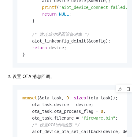
        aiot_device_delete(&device);

printf
(
"aiot_device_connect failed: -0
return
NULL
;

    }

/* 建连成功返回设备对象 */
    aiot_linkconfig_deinit(&config);

return
 device;

}
设置
OTA
消息回调。
memset
(&ota_task, 
0
, 
sizeof
(ota_task));

    ota_task.device = device;

    ota_task.ota_process_flag = 
0
;

    ota_task.filename = 
"fireware.bin"
;

/* 设置OTA回调函数 */
    aiot_device_ota_set_callback(device, demo_