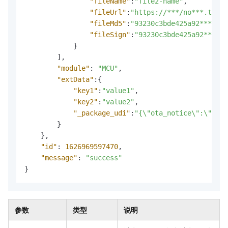
"fileName"
:
"file2-name"
,
"fileUrl"
:
"https://***/no***.tar.g
"fileMd5"
:
"93230c3bde425a92***"
,
"fileSign"
:
"93230c3bde425a92****"
}
]
,
"module"
:
"MCU"
,
"extData"
:
{
"key1"
:
"value1"
,
"key2"
:
"value2"
,
"_package_udi"
:
"{\"ota_notice\"
}
}
,
"id"
:
1626969597470
,
"message"
:
"success"
}
参数
类型
说明