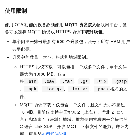
使用限制
使用
OTA
功能的设备必须使用
MQTT
协议接入
物联网平台，设
备可以选择
MQTT
协议或
HTTPS
协议
下载升级包
。
单个阿里云账号最多有
500
个升级包，账号下所有
RAM
用户
共享配额。
升级包的数量、大小、格式和地域限制。
HTTPS
协议下载：可以包括一个或多个文件，单个文件
最大为
1,000 MB
。仅支
持
、
、
、
、
、
.bin
.dav
.tar
.gz
.zip
.gzip
、
、
、
、
格式的文
.apk
.tar.gz
.tar.xz
.pack
件。
MQTT
协议下载：仅包含一个文件，且文件大小不超过
16 MB。目前仅支持中国华东
2（上海）、华北
2（北
京）和华南
1（深圳）地域。推荐使用物联网平台提供的
C
语言
Link SDK，开发
MQTT
下载文件的能力。详细内
容，请参见
示例代码说明
。