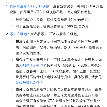
购买和查看
OTA
升级次数
：查看当前实例下可用的
OTA
升级
次数，如果可用
OTA
升级次数不足，请先购买套餐包。
对于新版公共实例，提供免费额度
10
次/自然月。
对于企业版实例，提供免费额度
1000
次/自然月。
添加升级包
：为产品添加
OTA
模块和升级包。
模块：
由用户自定义，是同产品下设备的不同可升级模
块，例如固件、软件、驱动等。默认（default）模块表示
整个设备的固件。
整包：
完整的升级文件，可以添加单个或多个升级包，如
果
添加多个示例包
必须使用
C
语言的
Link SDK。整包升
级前，设备可不上报
OTA
模块版本。如不上报，配置批
量升级时不能针对指定版本进行升级，具体说明，请参见
发起升级批次任务
。
差分：
仅包含新版本升级包与之前版本的差异部分，设备
需要本地进行差分还原，并还原为完整升级包进行升级，
差分升级可有效降低
OTA
升级次数消耗和设备下载差分
包的流量消耗。差分升级前，设备必须上报
OTA
模块版