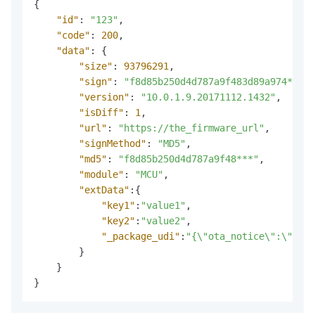
{
"id"
:
"123"
,
"code"
:
200
,
"data"
:
{
"size"
:
93796291
,
"sign"
:
"f8d85b250d4d787a9f483d89a974***"
,
"version"
:
"10.0.1.9.20171112.1432"
,
"isDiff"
:
1
,
"url"
:
"https://the_firmware_url"
,
"signMethod"
:
"MD5"
,
"md5"
:
"f8d85b250d4d787a9f48***"
,
"module"
:
"MCU"
,
"extData"
:
{
"key1"
:
"value1"
,
"key2"
:
"value2"
,
"_package_udi"
:
"{\"ota_notice\"
}
}
}