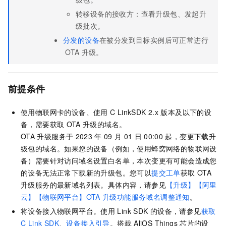
转移设备的接收方：查看升级包、发起升
级批次。
分发的设备
在被分发到目标实例后可正常进行
OTA
升级。
前提条件
使用物联网卡的设备、使用
C LinkSDK 2.x
版本及以下的设
备，需要获取
OTA
升级的域名。
OTA
升级服务于
2023
年
09
月
01
日
00:00
起，变更下载升
级包的域名。如果您的设备（例如，使用蜂窝网络的物联网设
备）需要针对访问域名设置白名单，本次变更有可能会造成您
的设备无法正常下载新的升级包。您可以
提交工单
获取
OTA
升级服务的最新域名列表。具体内容，请参见
【升级】【阿里
云】【物联网平台】OTA
升级功能服务域名调整通知
。
将设备接入物联网平台。使用
Link SDK
的设备，请参见
获取
C Link SDK
、
设备接入引导
。搭载
AliOS Things
芯片的设