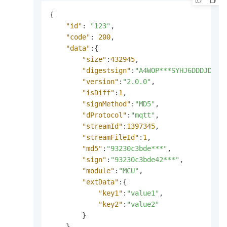
{
"id"
:
"123"
,
"code"
:
200
,
"data"
:
{
"size"
:
432945
,
"digestsign"
:
"A4WOP***SYHJ6DDDJD9**
"version"
:
"2.0.0"
,
"isDiff"
:
1
,
"signMethod"
:
"MD5"
,
"dProtocol"
:
"mqtt"
,
"streamId"
:
1397345
,
"streamFileId"
:
1
,
"md5"
:
"93230c3bde***"
,
"sign"
:
"93230c3bde42***"
,
"module"
:
"MCU"
,
"extData"
:
{
"key1"
:
"value1"
,
"key2"
:
"value2"
}
}