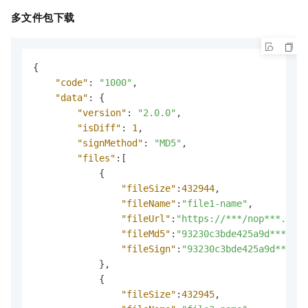
多文件包下载
{
"code"
:
"1000"
,
"data"
:
{
"version"
:
"2.0.0"
,
"isDiff"
:
1
,
"signMethod"
:
"MD5"
,
"files"
:
[
{
"fileSize"
:
432944
,
"fileName"
:
"file1-name"
,
"fileUrl"
:
"https://***/nop***.tar.
"fileMd5"
:
"93230c3bde425a9d***"
,
"fileSign"
:
"93230c3bde425a9d****"
}
,
{
"fileSize"
:
432945
,