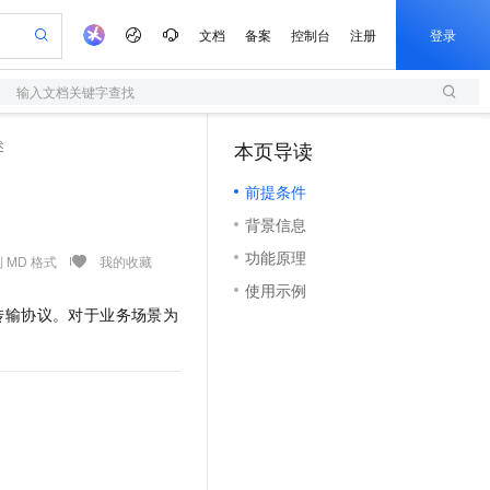
文档
备案
控制台
注册
登录
输入文档关键字查找
验
作计划
器
AI 活动
专业服务
服务伙伴合作计划
开发者社区
加入我们
服务平台百炼
阿里云 OPC 创新助力计划
述
本页导读
（1）
一站式生成采购清单，支持单品或批量购买
S
可编辑精美 PPT 文稿
S产品伙伴计划（繁花）
峰会
造的大模型服务与应用开发平台
轻量应用服务器
Agency Agents：拥有专属领域专家
AI 生产力先锋
Al MaaS 服务伙伴赋能合作
域名
博文
Careers
至高可申请百万元
前提条件
性可伸缩的云计算服务
 轻松生成专业的 PPT
开启高性价比 AI 编程新体验
先锋实践拓展 AI 生产力的边界
快速构建应用程序和网站，即刻迈出上云第一步
多领域专家智能体,一键组建 AI 虚拟交付团队
Token 补贴，五大权
计划
海大会
伙伴信用分合作计划
商标
问答
社会招聘
背景信息
益加速 OPC 成功
S
帕鲁游戏服务器
数字证书管理服务（原SSL证书）
HappyHorse 打造一站式影视创作平台
飞天发布时刻
HOT
划
备案
电子书
校园招聘
功能原理
联机服务器，轻松开启游戏
视频创作，一键激活电商全链路生产力
全托管，含MySQL、PostgreSQL、SQL Server、MariaDB多引擎
实现全站 HTTPS，呈现可信的 Web 访问
所见，即是所愿
可视化编排打通从文字构思到成片全链路闭环
 MD 格式
我的收藏
更多支持
划
公司注册
镜像站
使用示例
视频生成
语音识别与合成
 智能体与工作流应用
短信服务
漫剧工坊：一站式动画创作平台
AI 实训营
传输协议。对于业务场景为
合作伙伴培训与认证
划
上云迁移
的智能体编程平台
站生成，高效打造优质广告素材
通过阿里云百炼高效搭建AI应用,助力高效开发
快速生产连贯的高质量长漫剧
从基础到进阶，Agent 创客手把手教你
国内短信简单易用，安全可靠，秒级触达，全球覆盖200+国家和地区。
e-1.1-T2V
Qwen3-TTS-Flash
lScope
我要反馈
查询合作伙伴
畅细腻的高质量视频
离线语音合成大模型，多语言方言自适应，低延迟高稳定
n Alibaba Cloud ISV 合作
代维服务
olarDB
建企业门户网站
大数据开发治理平台 DataWorks
10 分钟搭建微信、支付宝小程序
创新加速
ope
登录合作伙伴管理后台
我要建议
站，无忧落地极速上线
以可视化方式快速构建移动和 PC 门户网站
100%兼容MySQL、PostgreSQL，兼容Oracle，支持集中和分布式
高效部署网站，快速应用到小程序
Data Agent 驱动的一站式 Data+AI 开发治理平台
e-1.1-I2V
Cosyvoice-V3-Flash
安全
畅自然，细节丰富
高表现力语音合成大模型，语音克隆听感自然
我要投诉
上云场景组合购
伴
边界网络安全防护产品
漫剧创作，剧本、分镜、视频高效生成
覆盖90%+业务场景，专享组合折扣价
2V
VPN
Fun-ASR