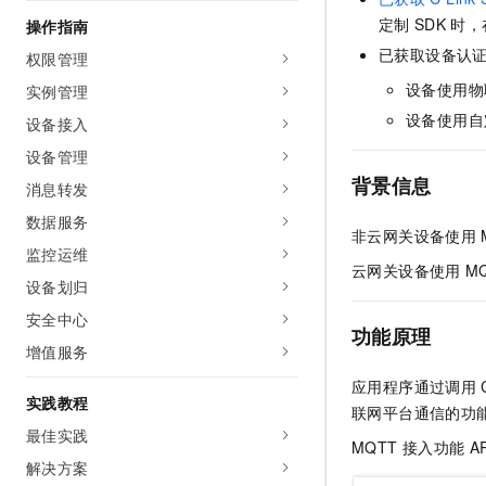
AI 产品 免费试用
网络
安全
云开发大赛
定制
SDK
时，
操作指南
Tableau 订阅
1亿+ 大模型 tokens 和 
已获取设备认
权限管理
可观测
入门学习赛
中间件
AI空中课堂在线直播课
140+云产品 免费试用
设备使用物
实例管理
大模型服务
上云与迁云
产品新客免费试用，最长1
数据库
设备使用自
设备接入
生态解决方案
千问AI平台-Token Plan
企业出海
大模型ACA认证体验
设备管理
大数据计算
助力企业全员 AI 认知与能
行业生态解决方案
背景信息
消息转发
政企业务
媒体服务
千问AI平台-模型体验
开发者生态解决方案
数据服务
在线体验全尺寸、多种模态
非云网关设备使用
企业服务与云通信
监控运维
AI 开发和 AI 应用解决
云网关设备使用
M
Happy 系列大模型
设备划归
域名与网站
安全中心
终端用户计算
功能原理
增值服务
Serverless
大模型解决方案
应用程序通过调用
实践教程
联网平台通信的功
开发工具
快速部署 Dify，高效搭建 
最佳实践
MQTT
接入功能
A
迁移与运维管理
解决方案