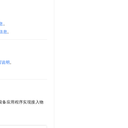
文戏情感细腻自然，动作戏激烈拳拳到肉，实现更强表演能力
支持中英文自由切换，具备更强的噪声鲁棒性
云聚AI 严选权益
SSL 证书
，一键激活高效办公新体验
精选AI产品，从模型到应用全链提效
堡垒机
AI 用量加速计划
息
。
应用
防火墙
、识别商机，让客服更高效、服务更出色。
新老同享，达量后返
信息
。
千问办公
主机安全
NEW
的智能体编程平台
一站式AI生产力平台
AI 应用及服务市场
伶鹊
企业级人与Agent协作平台，接入和调度多个数字员工
智能客服平台，对话机器人、对话分析、智能外呼
置说明
。
AI 应用
。
大模型服务平台百炼 - 全妙
大模型
应用创作平台
多模态内容创作工具，已接入 DeepSeek
自然语言处理
数据标注
设备应用程序实现接入物
机器学习
息提取
与 AI 智能体进行实时音视频通话
从文本、图片、视频中提取结构化的属性信息
构建支持视频理解的 AI 音视频实时通话应用