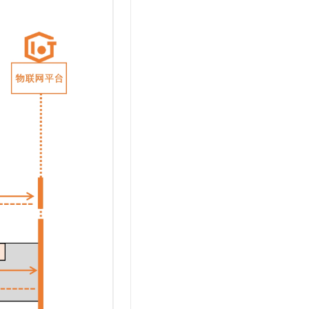
t.diy 一步搞定创意建站
构建大模型应用的安全防护体系
通过自然语言交互简化开发流程,全栈开发支持
通过阿里云安全产品对 AI 应用进行安全防护