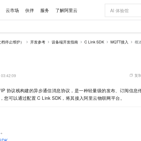
云市场
伙伴
服务
了解阿里云
AI 特惠
数据与 API
成为产品伙伴
企业增值服务
最佳实践
价格计算器
AI 场景体
基础软件
产品伙伴合
阿里云认证
市场活动
配置报价
大模型
文档停止维护）
开发参考
设备端开发指南
C Link SDK
MQTT接入
概
自助选配和估算价格
步到位
域名与网站
智启 AI 普惠权益
产品生态集成认证中心
企业支持计划
云上春晚
Qwen Audio：打造专属 AI 语音助手
千问官方 MaaS 平台，为开发者和 Agent 而生，新用户赠送 1 亿 + tokens 额度
云服务器 EC
一句话生成原生
AI Coding
阿里云Maa
2026 阿里云
为企业打
数据集
Windows
大模型认证
模型
NEW
NEW
格式还原
值低价云产品抢先购
提供智能易用的域名与建站服务
至高享 1亿+免费 tokens，加速 Al 应用落地
Qwen-Audio-3.0-Realtime 端到端实时语音角色扮演
安全可靠、弹
输入一句话想法,
智能编程，一键
产品生态伙伴
专家技术服务
云上奥运之旅
弹性计算合作
阿里云中企出
手机三要素
宝塔 Linux
全部认证
价格优势
开源旗舰模型
对象存储 OSS
即刻拥有 DeepSeek-V4-Pro
阿里云 OPC 创新助力计划
云数据库 RD
一键部署幻兽
AI 电商营销
产品生态伙伴工作台
企业增值服务台
云栖战略参考
云存储合作计
云栖大会
身份实名认证
CentOS
训练营
推动算力普惠，释放技术红利
的大模型服务
最高返9万
真正可用的 1M 上下文,一次完成代码全链路开发
轻松解锁专属 DeepSeek-V4-Pro
至高百万元 Token 补贴，加速一人公司成长
稳定、安全、高性价比、高性能的云存储服务
一键购买专属
从图文生成到
复制
 03:42:09
云上的中国
数据库合作计
活动全景
短信
Docker
图片和
自进化智能体
人工智能平台 PAI
5 分钟轻松部署专属 QwenPaw
Token Plan 模型订阅计划
Qoder
高效搭建 AI
AI 广告创作
企业成长
大模型
NEW
HOT
信息公告
/IP
协议栈构建的异步通信消息协议，是一种轻量级的发布、订阅信息
看见新力量
云网络合作计
OCR 文字识别
JAVA
级电脑
越聪明
证享300元代金券
一站式AI开发、训练和推理服务
Qwen3.8-Max 首发尝鲜，限时加量 10 倍，夜间低至2折
从聊天伙伴进化为能主动干活的本地数字员工
面向真实软件
图文、视频一
Kimi-K3
HappyHors
，您可以通过配置
C Link SDK，将其接入阿里云物联网平台。
NEW
魔搭 Mode
loud
服务实践
官网公告
Kimi 最新旗舰模型，长程编程与推理利器
让文字生成流
金融模力时刻
Salesforce O
版
发票查验
全能环境
Qoder CN
Claude Code + GStack 打造工程团队
千问办公，限时限量积分加倍
云原生数据库 P
低代码高效构
AI 建站
NEW
作计划
计划
创新中心
魔搭 ModelSc
健康状态
让AI从“聊天伙伴”进化为能干活的“数字员工”
覆盖公网/内网、递归/权威、移动APP等全场景解析服务
安装技能 GStack，拥有专属 AI 工程团队
你的AI工作搭子，覆盖日常办公高频场景
基于千问大模型等，支持代码智能生成、研发智能问答
0 代码专业建
客户案例
天气预报查询
操作系统
Deepseek-v4-pro
HappyHors
态合作计划
态智能体模型
旗舰 MoE 大模型，百万上下文与顶尖推理能力
图生视频，流
Compute
同享
容器服务 Kubernetes 版 ACK
万小智 AI 建站低至 15元/月
云防火墙
AI 短剧/漫剧
快递物流查询
WordPress
成为服务伙
高校合作
境
。
式云数据仓库
点，立即开启云上创新
提供一站式管理容器应用的 K8s 服务
送.CN域名，送备案服务码
云原生的云上
AI助力短剧
GLM-5.2
Wan2.7-T
Ubuntu
 SDK
。