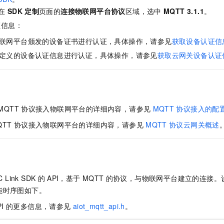
服务生态伙伴
视觉 Coding、空间感知、多模态思考等全面升级
1M上下文，专为长程任务能力而生
云工开物
企业应用
Night Plan 支持 Qwen 3.8-Max
AI 办公
NEW
在
SDK
定制
页面的
连接物联网平台协议
区域，选中
MQTT 3.1.1
。
Red Hat
30+ 款产品免费体验
夜间 5 折，Qwen/Meoo/TokenPlan 客户专享
AI智能应用
科研合作
证信息：
ERP
堂（旗舰版）
SUSE
智能客服
联网平台颁发的设备证书进行认证，具体操作，请参见
获取设备认证信
AI 应用构建
大模型原生
CRM
2个月
自动承接线索
定义的设备认证信息进行认证，具体操作，请参见
获取云网关设备认证
建站小程序
Qoder
大模型服务平台百炼-应用模版
OA 办公系统
HOT
NEW
面向真实软件
个人版上线、团队版降价；千问3.8-Max首发发尝鲜
丰富多元化的应用模版和解决方案
力提升
财税管理
模板建站
万有无界
大模型服务平台百炼-智能体
400电话
定制建站
的模型效果
灵活可视化地构建企业级 Agent
MQTT
协议接入物联网平台的详细内容，请参见
MQTT
协议接入的配
方案
广告营销
模板小程序
QTT
协议接入物联网平台的详细内容，请参见
MQTT
协议云网关概述
秒悟
人工智能平台 PAI
定制小程序
云端极速 AI 
新一代 AI 视频生成模型，深度适配广告营销等场景
AI Native 的算法工程平台，一站式完成建模、训练、推理服务部署
APP 开发
建站系统
C Link SDK
的
API，基于
MQTT
的协议，与物联网平台建立的连接。
能时序图如下。
AI 应用
10分钟微调：让0.6B模型媲美235B模型
多模态数据信
PI
的更多信息，请参见
aiot_mqtt_api.h
。
依托云原生高可用架构,实现Dify私有化部署
用1%尺寸在特定领域达到大模型90%以上效果