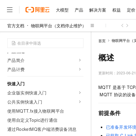
大模型
产品
解决方案
权益
定价
官方文档
物联网平台（文档停止维护）
大模型
产品
解决方案
权益
定价
云市场
伙伴
服务
了解阿里云
精选产品
精选解决方案
普惠上云
产品定价
精选商城
成为销售伙伴
售前咨询
为什么选择阿里云
千问AI平台
物联网平台（
首页
了解云产品的定价详情
大模型服务平台百炼
睿译宝，AI翻译排版一
普惠上云 官方力荐
分销伙伴
在线服务
网站建设
什么是云计算
大
产品概述
大模型服务与应用平台
上传文档即自动完成翻译和
云服务器38元/年起，超
概述
咨询伙伴
多端小程序
技术领先
产品简介
云上成本管理
售后服务
千问大模型
GLM-5.2：长任务时代
官方推荐返现计划
大模型
大模型
精选产品
精选解决方案
Salesforce 国际版订阅
稳定可靠
产品计费
管理和优化成本
多元化、高性能、安全可靠
推荐新用户得奖励，单订单
更新时间：
2023-06-21
销售伙伴合作计划
自助服务
友盟天域
安全合规
人工智能与机器学习
AI
文本生成
快速入门
无影云电脑
Hermes Agent，打造
云工开物
MQTT
是基于
TCP
无影生态合作计划
在线服务
观测云
分析师报告
随时随地安全接入的云上超
自主进化，持久记忆，越用
高校专属算力普惠，学生认
企业版实例快速入门
计算
互联网应用开发
Qwen3.8-Max
MQTT
协议的设备
HOT
Salesforce On Alibaba C
工单服务
智能体时代全能旗舰模型
公共实例快速入门
Tuya 物联网平台阿里云
研究报告与白皮书
云解析DNS
快速拥有专属 OpenClaw
Consulting Partner 合
大数据
容器
免费试用
短信专区
使用MQTT.fx接入物联网平台
前提条件
蓝凌 OA
Qwen3.7-Plus
AI 大模型销售与服务生
现代化应用
存储
天池大赛
使用自定义Topic进行通信
能看、能想、能动手的多模
云原生大数据计算服务 Max
解决方案免费试用 新老
电子合同
已准备开发环
通过RocketMQ客户端消费设备消息
面向分析的企业级SaaS模
最高领取价值200元试用
安全
网络与CDN
AI 算法大赛
Qwen3-VL-Plus
畅捷通
已获取
C Link