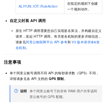
在指定的规则下创建
ALIYUN::IOT::RuleAction
一个规则动作。
自定义封装
API
调用
原生
HTTP
调用需要您自己实现签名算法，并构建自定义
请求，发起
HTTP
调用。有关签名机制的更多详细信息，
请参见
阿里云物联网平台
API
参考
和
V3
版本请求体&签
名机制
。
注意事项
单个阿里云账号调用不同
API
的每秒请求数（QPS）不同，
详情请参见各
API
文档的
QPS
限制
。
说明
单个阿里云账号下的所有
RAM
用户共享该阿
里云账号的
QPS
配额。