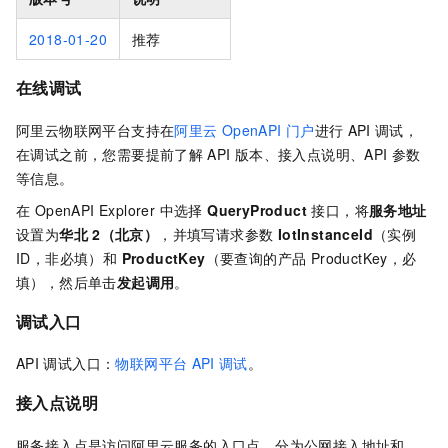
2018-01-20
推荐
在线调试
阿里云物联网平台支持在
阿里云
OpenAPI
门户
进行
API
调试，
在调试之前，您需要提前了解
API
版本、接入点说明、API
参数
等信息。
在 OpenAPI Explorer 中选择
QueryProduct
接口，将
服务地址
设置为
华北
2（北京）
，并填写请求参数
IotInstanceId
（实例
ID，非必填）和
ProductKey
（要查询的产品 ProductKey，必
填），然后单击
发起调用
。
调试入口
API
调试入口：
物联网平台
API
调试
。
接入点说明
服务接入点是访问阿里云服务的入口点，分为公网接入地址和