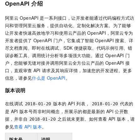
OpenAPI
介绍
阿里云
OpenAPI
是一系列接口，让开发者能通过代码编程方式访
问和管理阿里云服务，提供自动化、定制化解决方案。为了能够
让开发者快速高效地学习和使用云产品的
OpenAPI，阿里云专为
开发者提供了
OpenAPI
门户，它集成了智能
OpenAPI
搜索、详
尽文档查阅、即时在线调试、SDK
便捷获取、代码示例引用、错
误诊断工具、调用统计分析等多项强大功能。通过
OpenAPI
门
户，您能够无缝对接并调用阿里云全方位云产品的
OpenAPI
接
口，直观审查
API
请求及其响应详情，加速您的开发进程。更多
信息，请参见
什么是
OpenAPI
。
版本说明
在线调试
版本的
API
列表，
代表的
2018-01-20
2018-01-20
是
API
版本号而非时间概念，所展示的都是最新的
API
公开数
据，并非自
之后就未更新。如何查看
API
版本，请
2018-01-20
参见
查看
API
版本
。
版本号
说明