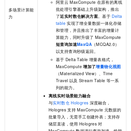
阿里云
MaxCompute
在原有的离线
批处理引擎基础上升级架构，推出
多场景计算能
了
近实时数仓解决方案
。基于
Delta
力
table
实现了增全量数据一体化存储
和管理，并且推出了丰富的增量计
算能力，同时升级了
MaxCompute
短查询加速
MaxQA
（MCQA2.0）
以支持查询秒级返回。
基于
Delta Table
增量表格式，
MaxCompute
增加了
增量物化视图
（Materialized View）、Time
Travel
以及
Stream Table
等一系
列的能力。
离线实时场景能力融合
与
实时数仓
Hologres
深度融合，
Hologres
支持
MaxCompute
元数据的
批量导入，无需手工创建外表；支持存
储层直读，使用
Hologres
对
MaxCompute
数据进行查询加速，性能