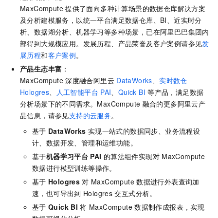
MaxCompute
提供了面向多种计算场景的数据仓库解决方案
及分析建模服务，以统一平台满足数据仓库、BI、近实时分
析、数据湖分析、机器学习等多种场景，已在阿里巴巴集团内
部得到大规模应用。
发展历程、产品荣誉及客户案例请参见
发
展历程
和
客户案例
。
产品生态丰富
：
MaxCompute
深度融合阿里云
DataWorks
、
实时数仓
Hologres
、
人工智能平台
PAI
、
Quick BI
等产品，满足数据
分析场景下的不同需求。
MaxCompute
融合的更多阿里云产
品信息，请参见
支持的云服务
。
基于
DataWorks
实现一站式的数据同步、业务流程设
计、数据开发、管理和运维功能。
基于
机器学习平台
PAI
的算法组件实现对
MaxCompute
数据进行模型训练等操作。
基于
Hologres
对
MaxCompute
数据进行外表查询加
速，也可导出到
Hologres
交互式分析。
基于
Quick BI
将
MaxCompute
数据制作成报表，实现