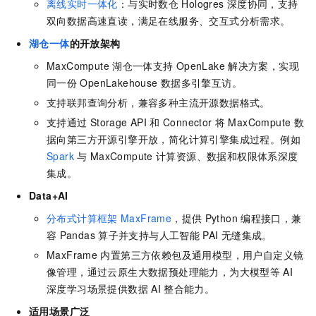
离线实时一体化
：与实时数仓
Hologres
深度协同，支持
双向数据高速直读，满足在线服务、交互式分析需求。
湖仓一体
的开放架构
MaxCompute
湖仓一体支持
OpenLake
解决方案，实现
同一份
OpenLakehouse
数据多引擎互访。
支持联邦查询分析，兼容多种主流开源数据格式。
支持通过
Storage API
和
Connector
将
MaxCompute
数
据向第三方开源引擎开放，简化计算引擎集成过程。例如
Spark
与
MaxCompute
计算资源、数据和权限体系深度
集成。
Data+AI
分布式计算框架
MaxFrame
，提供
Python
编程接口，兼
容
Pandas
算子并支持与人工智能
PAI
无缝集成。
MaxFrame
内置第三方依赖包及通用模型，用户自定义镜
像管理，通过云原生大数据预处理能力，为大模型等
AI
深度学习场景提供数据
AI
整合能力。
适用场景广泛