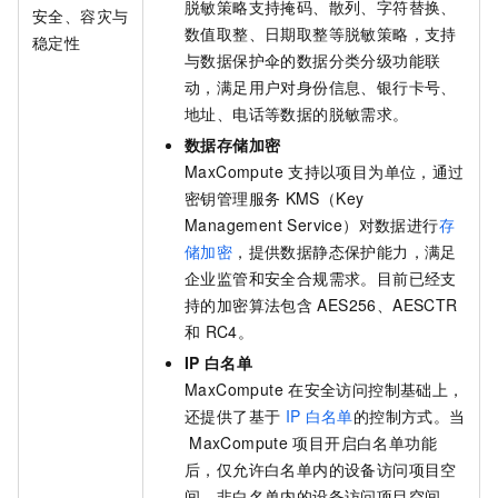
脱敏策略支持掩码、散列、字符替换、
安全、容灾与
数值取整、日期取整等脱敏策略，支持
稳定性
与数据保护伞的数据分类分级功能联
动，满足用户对身份信息、银行卡号、
地址、电话等数据的脱敏需求。
数据存储加密
MaxCompute
支持以项目为单位，通过
密钥管理服务
KMS（Key
Management Service）对数据进行
存
储加密
，提供数据静态保护能力，满足
企业监管和安全合规需求。目前已经支
持的加密算法包含
AES256、AESCTR
和
RC4。
IP
白名单
MaxCompute
在安全访问控制基础上，
还提供了基于
IP
白名单
的控制方式。当
MaxCompute
项目开启白名单功能
后，仅允许白名单内的设备访问项目空
间，非白名单内的设备访问项目空间