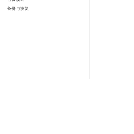
备份与恢复
为什么选择阿里云
大模型
产品和定