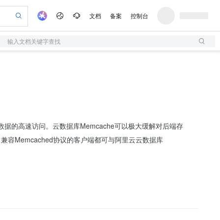
文档
备案
控制台
输入文档关键字查找
验
作计划
器
AI 活动
专业服务
服务伙伴合作计划
开发者社区
加入我们
服务平台百炼
阿里云 OPC 创新助力计划
一站式生成采购清单，支持单品或批量购买
S
io：打造专属 AI 语音助手
S产品伙伴计划（繁花）
峰会
造的大模型服务与应用开发平台
轻量应用服务器
一句话生成原生可编辑精美 PPT 文稿
AI 生产力先锋
Al MaaS 服务伙伴赋能合作
域名
博文
Careers
至高可申请百万元
性可伸缩的云计算服务
开启高性价比 AI 编程新体验
Qwen-Audio-3.0-Realtime 端到端实时语音角色扮演
输入一句话想法, 轻松生成专业的 PPT
先锋实践拓展 AI 生产力的边界
快速构建应用程序和网站，即刻迈出上云第一步
Token 补贴，五大权
计划
海大会
伙伴信用分合作计划
商标
问答
社会招聘
益加速 OPC 成功
S
eek-V4-Pro
数字证书管理服务（原SSL证书）
一键部署幻兽帕鲁游戏服务器
飞天发布时刻
HOT
划
备案
电子书
校园招聘
pSeek-V4-Pro
视频创作，一键激活电商全链路生产力
全托管，含MySQL、PostgreSQL、SQL Server、MariaDB多引擎
实现全站HTTPS，呈现可信的WEB访问
一键购买专属联机服务器，轻松开启游戏
所见，即是所愿
更多支持
持海量小数据的高速访问。云数据库Memcache可以极大缓解对后端存
划
公司注册
镜像站
视频生成
语音识别与合成
专属 QwenPaw
短信服务
漫剧工坊：一站式动画创作平台
AI 实训营
HOT
，兼容Memcached协议的客户端都可与阿里云云数据库
合作伙伴培训与认证
划
上云迁移
的智能体编程平台
站生成，高效打造优质广告素材
从聊天伙伴进化为能主动干活的本地数字员工
快速生产连贯的高质量长漫剧
从基础到进阶，Agent 创客手把手教你
国内短信简单易用，安全可靠，秒级触达，全球覆盖200+国家和地区。
e-1.1-T2V
Qwen3-TTS-Flash
lScope
我要反馈
查询合作伙伴
畅细腻的高质量视频
离线语音合成大模型，多语言方言自适应，低延迟高稳定
n Alibaba Cloud ISV 合作
代维服务
olarDB
建企业门户网站
大数据开发治理平台 DataWorks
10 分钟搭建微信、支付宝小程序
创新加速
ope
登录合作伙伴管理后台
我要建议
站，无忧落地极速上线
以可视化方式快速构建移动和 PC 门户网站
100%兼容MySQL、PostgreSQL，兼容Oracle，支持集中和分布式
高效部署网站，快速应用到小程序
Data Agent 驱动的一站式 Data+AI 开发治理平台
e-1.1-I2V
Cosyvoice-V3-Flash
安全
畅自然，细节丰富
高表现力语音合成大模型，语音克隆听感自然
我要投诉
上云场景组合购
伴
边界网络安全防护产品
漫剧创作，剧本、分镜、视频高效生成
覆盖90%+业务场景，专享组合折扣价
2V
VPN
Fun-ASR