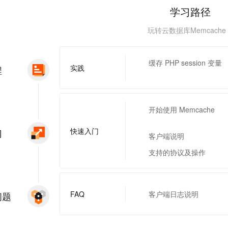
服务生态伙伴
视觉 Coding、空间感知、多模态思考等全面升级
1M上下文，专为长程任务能力而生
云工开物
企业应用
Night Plan 支持 Qwen 3.8-Max
AI 办公
NEW
学习路径
Red Hat
30+ 款产品免费体验
夜间 5 折，Qwen/Meoo/TokenPlan 客户专享
AI智能应用
科研合作
ERP
玩转云数据库Memcache
堂（旗舰版）
SUSE
智能客服
AI 应用构建
大模型原生
CRM
2个月
自动承接线索
建站小程序
缓存 PHP session 变量
Qoder
大模型服务平台百炼-应用模版
OA 办公系统
HOT
NEW
实践
程
面向真实软件
个人版上线、团队版降价；千问3.8-Max首发发尝鲜
丰富多元化的应用模版和解决方案
力提升
财税管理
模板建站
万有无界
大模型服务平台百炼-智能体
400电话
定制建站
的模型效果
灵活可视化地构建企业级 Agent
开始使用 Memcache
方案
广告营销
模板小程序
秒悟
人工智能平台 PAI
快速入门
门
客户端说明
定制小程序
云端极速 AI 
新一代 AI 视频生成模型，深度适配广告营销等场景
AI Native 的算法工程平台，一站式完成建模、训练、推理服务部署
支持的协议及操作
APP 开发
建站系统
FAQ
客户端日志说明
问题
AI 应用
10分钟微调：让0.6B模型媲美235B模型
多模态数据信
依托云原生高可用架构,实现Dify私有化部署
用1%尺寸在特定领域达到大模型90%以上效果