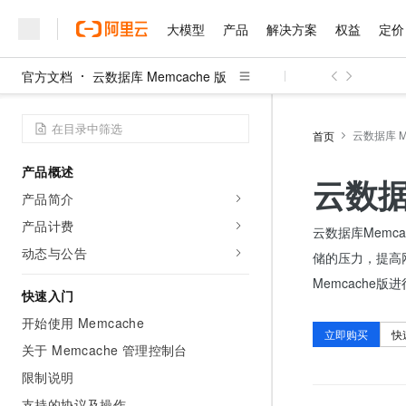
大模型
产品
解决方案
权益
定价
官方文档
云数据库 Memcache 版
大模型
产品
解决方案
权益
定价
云市场
伙伴
服务
了解阿里云
精选产品
精选解决方案
普惠上云
产品定价
精选商城
成为销售伙伴
售前咨询
为什么选择阿里云
千问AI平台
了解云产品的定价详情
云数据库 Me
首页
大模型服务平台百炼
千问办公，解锁你的工作
普惠上云 官方力荐
分销伙伴
在线服务
网站建设
什么是云计算
大
大模型服务与应用平台
企业级Agent产品，直接
云服务器38元/年起，超
产品概述
咨询伙伴
多端小程序
技术领先
云数据库
云上成本管理
售后服务
千问大模型
Agency Agents：拥
官方推荐返现计划
大模型
产品简介
大模型
精选产品
精选解决方案
Salesforce 国际版订阅
稳定可靠
管理和优化成本
多元化、高性能、安全可靠
推荐新用户得奖励，单订单
销售伙伴合作计划
产品计费
自助服务
云数据库Memca
友盟天域
安全合规
人工智能与机器学习
AI
文本生成
无影云电脑
HappyHorse 打造一
云工开物
动态与公告
储的压力，提高网
无影生态合作计划
在线服务
观测云
分析师报告
随时随地安全接入的云上超
高校专属算力普惠，学生认
计算
互联网应用开发
Qwen3.8-Max
Memcache版
HOT
Salesforce On Alibaba C
工单服务
快速入门
智能体时代全能旗舰模型
Tuya 物联网平台阿里云
研究报告与白皮书
云解析DNS
快速拥有专属 OpenClaw
Consulting Partner 合
大数据
容器
开始使用 Memcache
免费试用
短信专区
立即购买
快
蓝凌 OA
Qwen3.7-Plus
AI 大模型销售与服务生
关于 Memcache 管理控制台
现代化应用
存储
天池大赛
能看、能想、能动手的多模
云原生大数据计算服务 Max
解决方案免费试用 新老
电子合同
限制说明
面向分析的企业级SaaS模
最高领取价值200元试用
安全
网络与CDN
AI 算法大赛
Qwen3-VL-Plus
畅捷通
支持的协议及操作