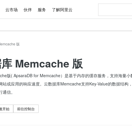
云市场
伙伴
服务
了解阿里云
AI 特惠
数据与 API
成为产品伙伴
企业增值服务
最佳实践
价格计算器
AI 场景体
基础软件
产品伙伴合
阿里云认证
市场活动
配置报价
大模型
自助选配和估算价格
mcache 版
新方式
域名与网站
睿译宝，AI翻译排版一步到位
智启 AI 普惠权益
产品生态集成认证中心
企业支持计划
云上春晚
千问官方 MaaS 平台，为开发者和 Agent 而生，新用户赠送 1 亿 + tokens 额度
云服务器 EC
Qwen Aud
AI Coding
阿里云Maa
2026 阿里云
为企业打
数据集
Windows
大模型认证
模型
NEW
NEW
交付可用成果
值低价云产品抢先购
提供智能易用的域名与建站服务
上传文档即自动完成翻译和格式还原
至高享 1亿+免费 tokens，加速 Al 应用落地
安全可靠、弹
智能编程，一键
产品生态伙伴
专家技术服务
云上奥运之旅
弹性计算合作
阿里云中企出
手机三要素
宝塔 Linux
全部认证
 Memcache 版
价格优势
有专属领域专家
对象存储 OSS
GLM-5.2：长任务时代开源旗舰模型
阿里云 OPC 创新助力计划
云数据库 RD
即刻拥有 DeepS
AI 电商营销
产品生态伙伴工作台
企业增值服务台
云栖战略参考
云存储合作计
云栖大会
身份实名认证
CentOS
训练营
推动算力普惠，释放技术红利
的大模型服务
最高返9万
多领域专家智能体,一键组建 AI 虚拟交付团队
至高百万元 Token 补贴，加速一人公司成长
稳定、安全、高性价比、高性能的云存储服务
真正可用的 1M 上下文,一次完成代码全链路开发
轻松解锁专属 Dee
从图文生成到
che版( ApsaraDB for Memcache）是基于内存的缓存服务，支
云上的中国
数据库合作计
活动全景
短信
Docker
图片和
站式影视创作平台
人工智能平台 PAI
Hermes Agent，打造自进化智能体
Token Plan 模型订阅计划
Qoder
5 分钟轻松部署
AI 广告创作
企业成长
大模型
NEW
信息公告
站或应用的响应速度。云数据库Memcache支持Key-Value的数据结构
看见新力量
云网络合作计
OCR 文字识别
JAVA
级电脑
证享300元代金券
可视化编排打通从文字构思到成片全链路闭环
一站式AI开发、训练和推理服务
自主进化，持久记忆，越用越聪明
Qwen3.8-Max 首发尝鲜，限时加量 10 倍，夜间低至2折
面向真实软件
图文、视频一
Kimi-K3
HappyHors
进行通信。
NEW
魔搭 Mode
loud
服务实践
官网公告
Kimi 最新旗舰模型，长程编程与推理利器
让文字生成流
金融模力时刻
Salesforce O
版
发票查验
全能环境
Qoder CN
Claude Code + GStack 打造工程团队
千问办公，限时限量积分加倍
云原生数据库 P
低代码高效构
AI 建站
NEW
作计划
计划
创新中心
魔搭 ModelSc
健康状态
让AI从“聊天伙伴”进化为能干活的“数字员工”
覆盖公网/内网、递归/权威、移动APP等全场景解析服务
安装技能 GStack，拥有专属 AI 工程团队
你的AI工作搭子，覆盖日常办公高频场景
基于千问大模型等，支持代码智能生成、研发智能问答
0 代码专业建
速开始
前往控制台
客户案例
天气预报查询
操作系统
Deepseek-v4-pro
HappyHors
态合作计划
态智能体模型
旗舰 MoE 大模型，百万上下文与顶尖推理能力
图生视频，流
Compute
同享
容器服务 Kubernetes 版 ACK
万小智 AI 建站低至 15元/月
云防火墙
AI 短剧/漫剧
快递物流查询
WordPress
成为服务伙
高校合作
式云数据仓库
点，立即开启云上创新
提供一站式管理容器应用的 K8s 服务
送.CN域名，送备案服务码
云原生的云上
AI助力短剧
GLM-5.2
Wan2.7-T
Ubuntu