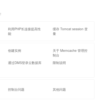
文戏情感细腻自然，动作戏激烈拳拳到肉，实现更强表演能力
支持中英文自由切换，具备更强的噪声鲁棒性
云聚AI 严选权益
SSL 证书
，一键激活高效办公新体验
精选AI产品，从模型到应用全链提效
堡垒机
！
AI 用量加速计划
应用
防火墙
、识别商机，让客服更高效、服务更出色。
新老同享，达量后返
利用PHP长连接提高性
缓存 Tomcat session 变
千问办公
主机安全
NEW
能
量
的智能体编程平台
一站式AI生产力平台
AI 应用及服务市场
伶鹊
企业级人与Agent协作平台，接入和调度多个数字员工
智能客服平台，对话机器人、对话分析、智能外呼
创建实例
关于 Memcache 管理控
AI 应用
制台
大模型服务平台百炼 - 全妙
大模型
通过DMS登录云数据库
限制说明
应用创作平台
多模态内容创作工具，已接入 DeepSeek
自然语言处理
数据标注
机器学习
控制台问题
其他问题
息提取
与 AI 智能体进行实时音视频通话
从文本、图片、视频中提取结构化的属性信息
构建支持视频理解的 AI 音视频实时通话应用