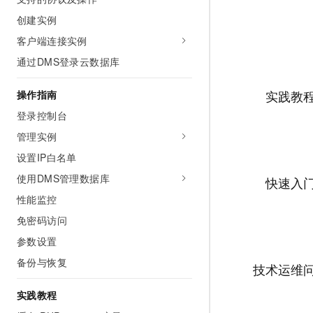
AI 产品 免费试用
网络
安全
云开发大赛
创建实例
Tableau 订阅
1亿+ 大模型 tokens 和 
客户端连接实例
可观测
入门学习赛
中间件
AI空中课堂在线直播课
140+云产品 免费试用
大模型服务
通过DMS登录云数据库
上云与迁云
产品新客免费试用，最长1
数据库
生态解决方案
千问AI平台-Token Plan
实践教
操作指南
企业出海
大模型ACA认证体验
大数据计算
助力企业全员 AI 认知与能
登录控制台
行业生态解决方案
政企业务
媒体服务
千问AI平台-模型体验
管理实例
开发者生态解决方案
在线体验全尺寸、多种模态
设置IP白名单
企业服务与云通信
AI 开发和 AI 应用解决
Happy 系列大模型
使用DMS管理数据库
快速入
域名与网站
性能监控
终端用户计算
免密码访问
参数设置
Serverless
大模型解决方案
备份与恢复
技术运维
开发工具
快速部署 Dify，高效搭建 
实践教程
迁移与运维管理