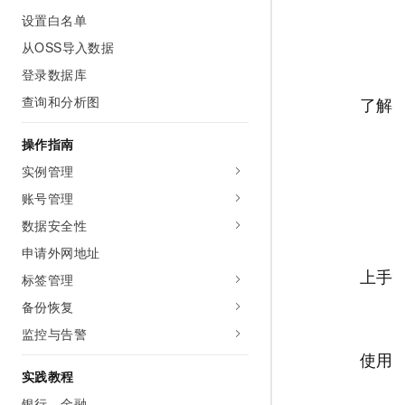
AI 产品 免费试用
网络
设置白名单
安全
云开发大赛
Tableau 订阅
1亿+ 大模型 tokens 和 
从OSS导入数据
可观测
入门学习赛
中间件
AI空中课堂在线直播课
140+云产品 免费试用
登录数据库
大模型服务
上云与迁云
产品新客免费试用，最长1
数据库
查询和分析图
了解
生态解决方案
千问AI平台-Token Plan
企业出海
大模型ACA认证体验
大数据计算
操作指南
助力企业全员 AI 认知与能
行业生态解决方案
政企业务
媒体服务
实例管理
千问AI平台-模型体验
开发者生态解决方案
在线体验全尺寸、多种模态
账号管理
企业服务与云通信
AI 开发和 AI 应用解决
数据安全性
Happy 系列大模型
域名与网站
申请外网地址
上手
终端用户计算
标签管理
备份恢复
Serverless
大模型解决方案
监控与告警
开发工具
使用
快速部署 Dify，高效搭建 
实践教程
迁移与运维管理
银行、金融