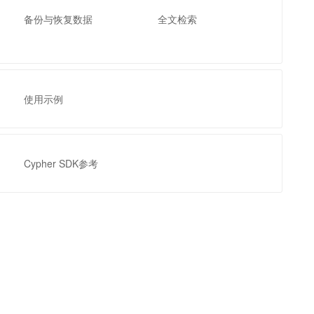
t.diy 一步搞定创意建站
构建大模型应用的安全防护体系
备份与恢复数据
全文检索
通过自然语言交互简化开发流程,全栈开发支持
通过阿里云安全产品对 AI 应用进行安全防护
使用示例
Cypher SDK参考