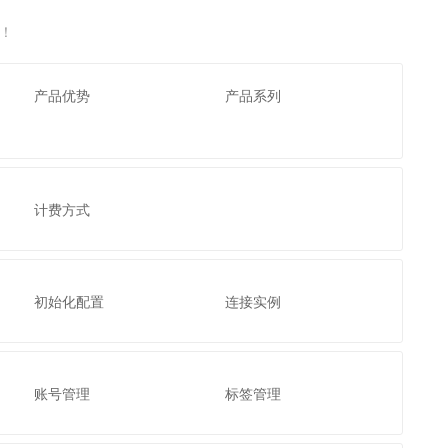
文戏情感细腻自然，动作戏激烈拳拳到肉，实现更强表演能力
支持中英文自由切换，具备更强的噪声鲁棒性
云聚AI 严选权益
SSL 证书
B！
，一键激活高效办公新体验
精选AI产品，从模型到应用全链提效
堡垒机
AI 用量加速计划
应用
防火墙
产品优势
产品系列
、识别商机，让客服更高效、服务更出色。
新老同享，达量后返
千问办公
主机安全
NEW
的智能体编程平台
一站式AI生产力平台
AI 应用及服务市场
伶鹊
计费方式
企业级人与Agent协作平台，接入和调度多个数字员工
智能客服平台，对话机器人、对话分析、智能外呼
AI 应用
大模型服务平台百炼 - 全妙
大模型
应用创作平台
多模态内容创作工具，已接入 DeepSeek
自然语言处理
初始化配置
连接实例
数据标注
机器学习
账号管理
标签管理
息提取
与 AI 智能体进行实时音视频通话
从文本、图片、视频中提取结构化的属性信息
构建支持视频理解的 AI 音视频实时通话应用