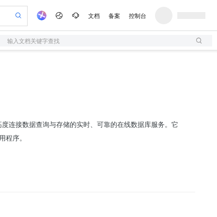
文档
备案
控制台
输入文档关键字查找
验
作计划
器
AI 活动
专业服务
服务伙伴合作计划
开发者社区
加入我们
服务平台百炼
阿里云 OPC 创新助力计划
一站式生成采购清单，支持单品或批量购买
S
io：打造专属 AI 语音助手
S产品伙伴计划（繁花）
峰会
造的大模型服务与应用开发平台
轻量应用服务器
一句话生成原生可编辑精美 PPT 文稿
AI 生产力先锋
Al MaaS 服务伙伴赋能合作
域名
博文
Careers
至高可申请百万元
性可伸缩的云计算服务
开启高性价比 AI 编程新体验
Qwen-Audio-3.0-Realtime 端到端实时语音角色扮演
输入一句话想法, 轻松生成专业的 PPT
先锋实践拓展 AI 生产力的边界
快速构建应用程序和网站，即刻迈出上云第一步
Token 补贴，五大权
计划
海大会
伙伴信用分合作计划
商标
问答
社会招聘
益加速 OPC 成功
S
eek-V4-Pro
数字证书管理服务（原SSL证书）
一键部署幻兽帕鲁游戏服务器
飞天发布时刻
HOT
划
备案
电子书
校园招聘
pSeek-V4-Pro
视频创作，一键激活电商全链路生产力
全托管，含MySQL、PostgreSQL、SQL Server、MariaDB多引擎
实现全站HTTPS，呈现可信的WEB访问
一键购买专属联机服务器，轻松开启游戏
所见，即是所愿
更多支持
型、用于处理高度连接数据查询与存储的实时、可靠的在线数据库服务。它
划
公司注册
镜像站
视频生成
语音识别与合成
专属 QwenPaw
短信服务
漫剧工坊：一站式动画创作平台
AI 实训营
HOT
应用程序。
合作伙伴培训与认证
划
上云迁移
的智能体编程平台
站生成，高效打造优质广告素材
从聊天伙伴进化为能主动干活的本地数字员工
快速生产连贯的高质量长漫剧
从基础到进阶，Agent 创客手把手教你
国内短信简单易用，安全可靠，秒级触达，全球覆盖200+国家和地区。
e-1.1-T2V
Qwen3-TTS-Flash
lScope
我要反馈
查询合作伙伴
畅细腻的高质量视频
离线语音合成大模型，多语言方言自适应，低延迟高稳定
n Alibaba Cloud ISV 合作
代维服务
olarDB
建企业门户网站
大数据开发治理平台 DataWorks
10 分钟搭建微信、支付宝小程序
创新加速
ope
登录合作伙伴管理后台
我要建议
站，无忧落地极速上线
以可视化方式快速构建移动和 PC 门户网站
100%兼容MySQL、PostgreSQL，兼容Oracle，支持集中和分布式
高效部署网站，快速应用到小程序
Data Agent 驱动的一站式 Data+AI 开发治理平台
e-1.1-I2V
Cosyvoice-V3-Flash
安全
畅自然，细节丰富
高表现力语音合成大模型，语音克隆听感自然
我要投诉
上云场景组合购
伴
边界网络安全防护产品
漫剧创作，剧本、分镜、视频高效生成
覆盖90%+业务场景，专享组合折扣价
2V
VPN
Fun-ASR