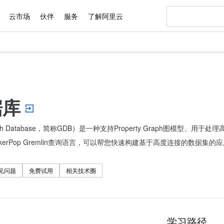
云市场
伙伴
服务
了解阿里云
AI 特惠
数据与 API
成为产品伙伴
企业增值服务
最佳实践
价格计算器
AI 场景体
基础软件
产品伙伴合
阿里云认证
市场活动
配置报价
大模型
自助选配和估算价格
新方式
域名与网站
睿译宝，AI翻译排版一步到位
智启 AI 普惠权益
产品生态集成认证中心
企业支持计划
云上春晚
千问官方 MaaS 平台，为开发者和 Agent 而生，新用户赠送 1 亿 + tokens 额度
云服务器 EC
Qwen Aud
AI Coding
阿里云Maa
2026 阿里云
为企业打
数据集
Windows
大模型认证
模型
NEW
NEW
交付可用成果
值低价云产品抢先购
提供智能易用的域名与建站服务
上传文档即自动完成翻译和格式还原
至高享 1亿+免费 tokens，加速 Al 应用落地
安全可靠、弹
智能编程，一键
产品生态伙伴
专家技术服务
云上奥运之旅
弹性计算合作
阿里云中企出
手机三要素
宝塔 Linux
全部认证
据库
价格优势
有专属领域专家
对象存储 OSS
GLM-5.2：长任务时代开源旗舰模型
阿里云 OPC 创新助力计划
云数据库 RD
即刻拥有 DeepS
AI 电商营销
产品生态伙伴工作台
企业增值服务台
云栖战略参考
云存储合作计
云栖大会
身份实名认证
CentOS
训练营
推动算力普惠，释放技术红利
的大模型服务
最高返9万
多领域专家智能体,一键组建 AI 虚拟交付团队
至高百万元 Token 补贴，加速一人公司成长
稳定、安全、高性价比、高性能的云存储服务
真正可用的 1M 上下文,一次完成代码全链路开发
轻松解锁专属 Dee
从图文生成到
ph Database，简称GDB）是一种支持Property Graph图模
云上的中国
数据库合作计
活动全景
短信
Docker
图片和
站式影视创作平台
人工智能平台 PAI
Hermes Agent，打造自进化智能体
Token Plan 模型订阅计划
Qoder
5 分钟轻松部署
AI 广告创作
企业成长
大模型
NEW
信息公告
TinkerPop Gremlin查询语言，可以帮您快速构建基于高度连接的数据集的
看见新力量
云网络合作计
OCR 文字识别
JAVA
级电脑
证享300元代金券
可视化编排打通从文字构思到成片全链路闭环
一站式AI开发、训练和推理服务
自主进化，持久记忆，越用越聪明
Qwen3.8-Max 首发尝鲜，限时加量 10 倍，夜间低至2折
面向真实软件
图文、视频一
Kimi-K3
HappyHors
NEW
魔搭 Mode
loud
服务实践
官网公告
Kimi 最新旗舰模型，长程编程与推理利器
让文字生成流
金融模力时刻
Salesforce O
版
发票查验
全能环境
Qoder CN
Claude Code + GStack 打造工程团队
千问办公，限时限量积分加倍
云原生数据库 P
低代码高效构
AI 建站
见问题
免费试用
相关技术圈
NEW
作计划
计划
创新中心
魔搭 ModelSc
健康状态
让AI从“聊天伙伴”进化为能干活的“数字员工”
覆盖公网/内网、递归/权威、移动APP等全场景解析服务
安装技能 GStack，拥有专属 AI 工程团队
你的AI工作搭子，覆盖日常办公高频场景
基于千问大模型等，支持代码智能生成、研发智能问答
0 代码专业建
客户案例
天气预报查询
操作系统
Deepseek-v4-pro
HappyHors
态合作计划
态智能体模型
旗舰 MoE 大模型，百万上下文与顶尖推理能力
图生视频，流
Compute
同享
容器服务 Kubernetes 版 ACK
万小智 AI 建站低至 15元/月
云防火墙
AI 短剧/漫剧
快递物流查询
WordPress
成为服务伙
高校合作
式云数据仓库
点，立即开启云上创新
提供一站式管理容器应用的 K8s 服务
送.CN域名，送备案服务码
云原生的云上
AI助力短剧
GLM-5.2
Wan2.7-T
学习路径
Ubuntu