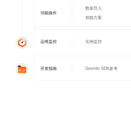
一个 AI 助手
即刻拥有 DeepSeek-R1 满血版
超强辅助，Bol
数据导入
在企业官网、通讯软件中为客户提供 AI 客服
多种方案随心选，轻松解锁专属 DeepSeek
功能操作
智能方案
运维监控
实例监控
开发指南
Gremlin SDK参考