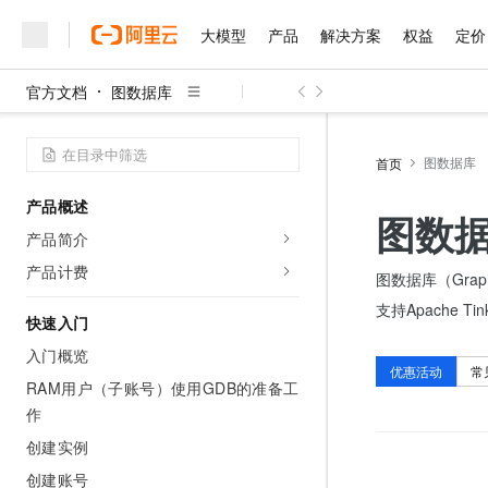
大模型
产品
解决方案
权益
定价
官方文档
图数据库
大模型
产品
解决方案
权益
定价
云市场
伙伴
服务
了解阿里云
精选产品
精选解决方案
普惠上云
产品定价
精选商城
成为销售伙伴
售前咨询
为什么选择阿里云
千问AI平台
了解云产品的定价详情
图数据库
首页
大模型服务平台百炼
千问办公，解锁你的工作
普惠上云 官方力荐
分销伙伴
在线服务
网站建设
什么是云计算
大
大模型服务与应用平台
企业级Agent产品，直接
云服务器38元/年起，超
产品概述
咨询伙伴
多端小程序
技术领先
图数
云上成本管理
售后服务
千问大模型
Agency Agents：拥
官方推荐返现计划
大模型
产品简介
大模型
精选产品
精选解决方案
Salesforce 国际版订阅
稳定可靠
管理和优化成本
多元化、高性能、安全可靠
推荐新用户得奖励，单订单
销售伙伴合作计划
产品计费
自助服务
图数据库（Gra
友盟天域
安全合规
人工智能与机器学习
AI
文本生成
无影云电脑
HappyHorse 打造一
云工开物
支持Apache 
无影生态合作计划
在线服务
快速入门
观测云
分析师报告
随时随地安全接入的云上超
高校专属算力普惠，学生认
计算
互联网应用开发
Qwen3.8-Max
HOT
Salesforce On Alibaba C
工单服务
入门概览
智能体时代全能旗舰模型
Tuya 物联网平台阿里云
研究报告与白皮书
云解析DNS
快速拥有专属 OpenClaw
优惠活动
常
Consulting Partner 合
大数据
容器
RAM用户（子账号）使用GDB的准备工
免费试用
短信专区
蓝凌 OA
Qwen3.7-Plus
作
AI 大模型销售与服务生
现代化应用
存储
天池大赛
能看、能想、能动手的多模
云原生大数据计算服务 Max
解决方案免费试用 新老
电子合同
创建实例
面向分析的企业级SaaS模
最高领取价值200元试用
安全
网络与CDN
AI 算法大赛
Qwen3-VL-Plus
创建账号
畅捷通