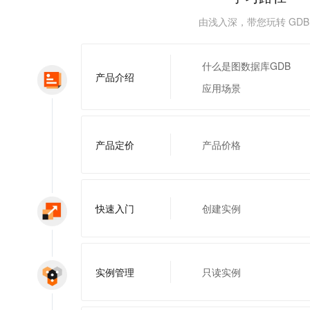
服务生态伙伴
视觉 Coding、空间感知、多模态思考等全面升级
1M上下文，专为长程任务能力而生
云工开物
企业应用
Night Plan 支持 Qwen 3.8-Max
AI 办公
NEW
Red Hat
由浅入深，带您玩转 GD
30+ 款产品免费体验
夜间 5 折，Qwen/Meoo/TokenPlan 客户专享
AI智能应用
科研合作
ERP
堂（旗舰版）
SUSE
智能客服
AI 应用构建
大模型原生
CRM
什么是图数据库GDB
2个月
自动承接线索
产品介绍
建站小程序
应用场景
Qoder
大模型服务平台百炼-应用模版
OA 办公系统
HOT
NEW
面向真实软件
个人版上线、团队版降价；千问3.8-Max首发发尝鲜
丰富多元化的应用模版和解决方案
力提升
财税管理
模板建站
万有无界
大模型服务平台百炼-智能体
400电话
定制建站
产品定价
产品价格
的模型效果
灵活可视化地构建企业级 Agent
方案
广告营销
模板小程序
秒悟
人工智能平台 PAI
定制小程序
云端极速 AI 
新一代 AI 视频生成模型，深度适配广告营销等场景
AI Native 的算法工程平台，一站式完成建模、训练、推理服务部署
快速入门
创建实例
APP 开发
建站系统
实例管理
只读实例
AI 应用
10分钟微调：让0.6B模型媲美235B模型
多模态数据信
依托云原生高可用架构,实现Dify私有化部署
用1%尺寸在特定领域达到大模型90%以上效果