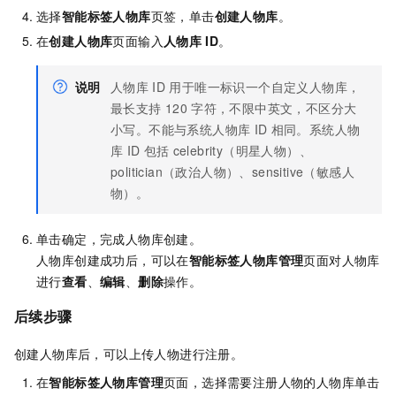
选择
智能标签人物库
页签，单击
创建人物库
。
在
创建人物库
页面输入
人物库
ID
。
说明
人物库
ID
用于唯一标识一个自定义人物库，
最长支持
120
字符，不限中英文，不区分大
小写。不能与系统人物库
ID
相同。系统人物
库
ID
包括
celebrity（明星人物）、
politician（政治人物）、sensitive（敏感人
物）。
单击确定，完成人物库创建。
人物库创建成功后，可以在
智能标签人物库管理
页面对人物库
进行
查看
、
编辑
、
删除
操作。
后续步骤
创建人物库后，可以上传人物进行注册。
在
智能标签人物库管理
页面，选择需要注册人物的人物库单击